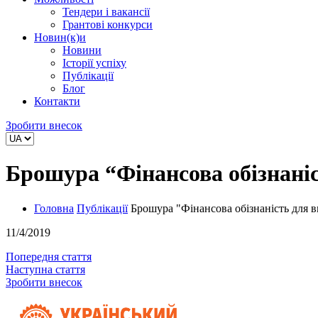
Тендери і вакансії
Грантові конкурси
Новин(к)и
Новини
Історії успіху
Публікації
Блог
Контакти
Зробити внесок
Брошура “Фінансова обізнані
Головна
Публікації
Брошура "Фінансова обізнаність для 
11/4/2019
Попередня стаття
Наступна стаття
Зробити внесок