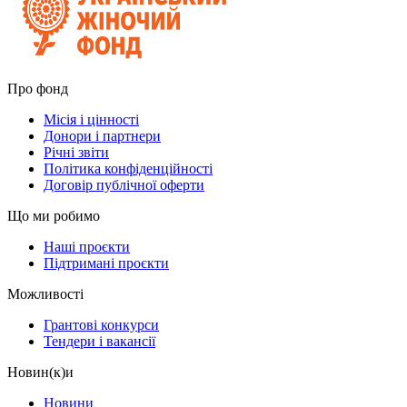
Про фонд
Місія і цінності
Донори і партнери
Річні звіти
Політика конфіденційності
Договір публічної оферти
Що ми робимо
Наші проєкти
Підтримані проєкти
Можливості
Грантові конкурси
Тендери і вакансії
Новин(к)и
Новини