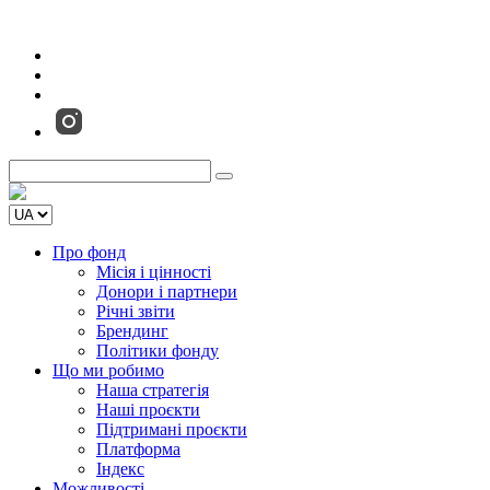
Про фонд
Місія і цінності
Донори і партнери
Річні звіти
Брендинг
Політики фонду
Що ми робимо
Наша стратегія
Наші проєкти
Підтримані проєкти
Платформа
Індекс
Можливості