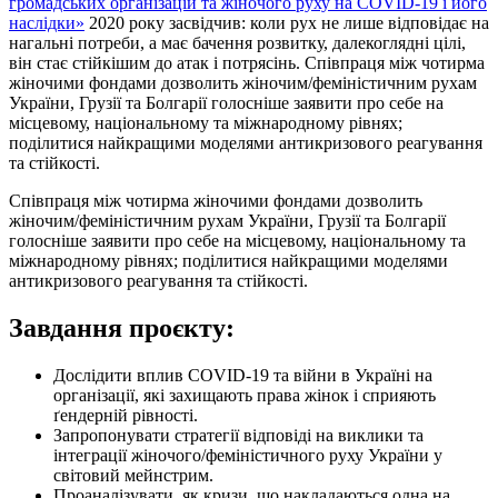
громадських організацій та жіночого руху на COVID-19 і його
наслідки»
2020 року засвідчив: коли рух не лише відповідає на
нагальні потреби, а має бачення розвитку, далекоглядні цілі,
він стає стійкішим до атак і потрясінь. Співпраця між чотирма
жіночими фондами дозволить жіночим/феміністичним рухам
України, Грузії та Болгарії голосніше заявити про себе на
місцевому, національному та міжнародному рівнях;
поділитися найкращими моделями антикризового реагування
та стійкості.
Співпраця між чотирма жіночими фондами дозволить
жіночим/феміністичним рухам України, Грузії та Болгарії
голосніше заявити про себе на місцевому, національному та
міжнародному рівнях; поділитися найкращими моделями
антикризового реагування та стійкості.
Завдання проєкту:
Дослідити вплив COVID-19 та війни в Україні на
організації, які захищають права жінок і сприяють
ґендерній рівності.
Запропонувати стратегії відповіді на виклики та
інтеграції жіночого/феміністичного руху України у
світовий мейнстрим.
Проаналізувати, як кризи, що накладаються одна на