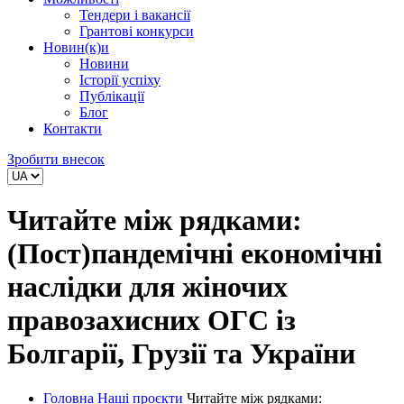
Тендери і вакансії
Грантові конкурси
Новин(к)и
Новини
Історії успіху
Публікації
Блог
Контакти
Зробити внесок
Читайте між рядками:
(Пост)пандемічні економічні
наслідки для жіночих
правозахисних ОГС із
Болгарії, Грузії та України
Головна
Наші проєкти
Читайте між рядками: