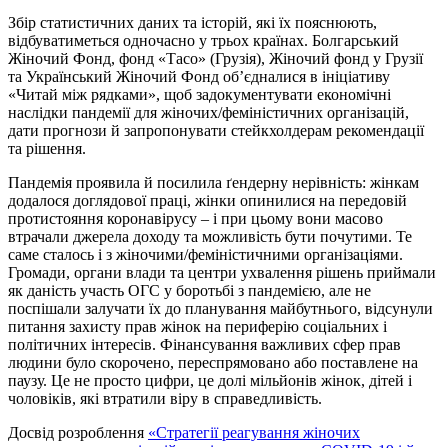
Збір статистичних даних та історій, які їх пояснюють,
відбуватиметься одночасно у трьох країнах. Болгарський
Жіночий Фонд, фонд «Тасо» (Грузія), Жіночий фонд у Грузії
та Український Жіночий Фонд об’єдналися в ініціативу
«Читай між рядками», щоб задокументувати економічні
наслідки пандемії для жіночих/феміністичних організацій,
дати прогнози й запропонувати стейкхолдерам рекомендації
та рішення.
Пандемія проявила й посилила ґендерну нерівність: жінкам
додалося доглядової праці, жінки опинилися на передовій
протистояння коронавірусу – і при цьому вони масово
втрачали джерела доходу та можливість бути почутими. Те
саме сталось і з жіночими/феміністичними організаціями.
Громади, органи влади та центри ухвалення рішень приймали
як даність участь ОГС у боротьбі з пандемією, але не
поспішали залучати їх до планування майбутнього, відсунули
питання захисту прав жінок на периферію соціальних і
політичних інтересів. Фінансування важливих сфер прав
людини було скорочено, переспрямовано або поставлене на
паузу. Це не просто цифри, це долі мільйонів жінок, дітей і
чоловіків, які втратили віру в справедливість.
Досвід розроблення
«Стратегії реагування жіночих