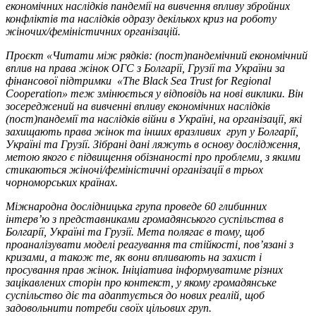
економічних наслідків пандемії на вивчення впливу збройних
конфліктів та наслідків одразу декількох криз на роботу
жіночих/феміністичних організацій.
Проєкт «Читати між рядків: (пост)пандемічний економічний
вплив на права жінок ОГС з Болгарії, Грузії та України за
фінансової підтримки «
T
he Black Sea Trust for Regional
Cooperation» теж змінюється у відповідь на нові виклики. Він
зосереджений на вивченні впливу економічних наслідків
(пост)пандемії та наслідків війни в Україні, на організації, які
захищають права жінок та інших вразливих груп у Болгарії,
Україні та Грузії. Зібрані дані ляжуть в основу дослідження,
метою якого є підвищення обізнаності про проблеми, з якими
стикаються жіночі/феміністичні організації в трьох
чорноморських країнах.
Міжнародна дослідницька група проведе 60 глибинних
інтерв’ю з представниками громадянського суспільства в
Болгарії, Україні та Грузії. Мета полягає в тому, щоб
проаналізувати моделі реагування та стійкості, пов’язані з
кризами, а також те, як вони впливають на захист і
просування прав жінок. Ініціатива інформуватиме різних
зацікавлених сторін про контекст, у якому громадянське
суспільство діє та адаптується до нових реалій, щоб
задовольнити потреби своїх цільових груп.