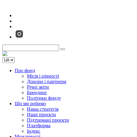
Про фонд
Місія і цінності
Донори і партнери
Річні звіти
Брендинг
Політики фонду
Що ми робимо
Наша стратегія
Наші проєкти
Підтримані проєкти
Платформа
Індекс
Можливості