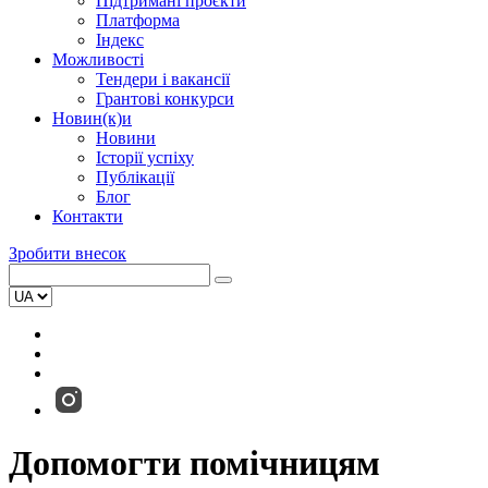
Підтримані проєкти
Платформа
Індекс
Можливості
Тендери і вакансії
Грантові конкурси
Новин(к)и
Новини
Історії успіху
Публікації
Блог
Контакти
Зробити внесок
Допомогти помічницям