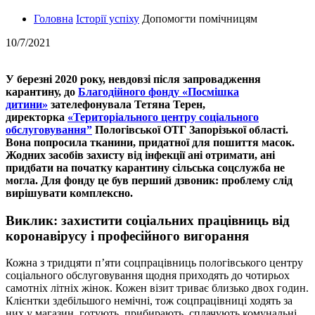
Головна
Історії успіху
Допомогти помічницям
10/7/2021
У березні 2020 року, невдовзі після запровадження
карантину, до
Благодійного фонду «Посмішка
дитини»
зателефонувала Тетяна Терен,
директорка
«Територіального центру соціального
обслуговування”
Пологівської ОТГ Запорізької області.
Вона попросила тканини, придатної для пошиття масок.
Жодних засобів захисту від інфекції ані отримати, ані
придбати на початку карантину сільська соцслужба не
могла. Для фонду це був перший дзвоник: проблему слід
вирішувати комплексно.
Виклик: захистити соціальних працівниць від
коронавірусу і професійного вигорання
Кожна з тридцяти п’яти соцпрацівниць пологівського центру
соціального обслуговування щодня приходять до чотирьох
самотніх літніх жінок. Кожен візит триває близько двох годин.
Клієнтки здебільшого немічні, тож соцпрацівниці ходять за
них у магазин, готують, прибирають, сплачують комунальні