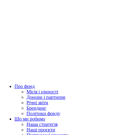
Про фонд
Місія і цінності
Донори і партнери
Річні звіти
Брендинг
Політики фонду
Що ми робимо
Наша стратегія
Наші проєкти