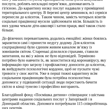
послуги, роблять нескладні перев’язки, допомагають із
гігієною. До карантину низку послуг надавали у приміщенні
територіального центру. В березні центр зачинився, всі сервіси
перенесли до клієнток. Таким чином, замість чотирьох візитів
соціальні працівниці мусили здійснювати вісім. Більшість із
них удома чекали діти-школярі і хатня праця, якої також стало
більше.
До фізичних перевантажень додались емоційні: жінки боялись
заразитися самі і принести недугу додому. Для клієнток
соцпрацівниці були єдиним живим каналом зв’язку із
зовнішнім світом. Старенькі ділилился страхами, ставили
запитання, на які у жінок не було відповідей. Терміново
потрібно було навчити їх, як захиститися від коронавірусу, яку
інформацію про загрозу і профілактику доносити до клієнток,
як вибудувати психологічні кордони, щоб не пускати чужі
тривоги у своє життя. Уже в перші тижні карантину всім
соціальним працівницям була потрібна психологічна
допомога: у підвішеній ситуації люди перестають бачити
світло в кінці тунелю і професійно вигорають.
Благодійний фонд «Посмішка дитини» співпрацює з шістьма
центрами надання соціальних послуг у Запорізькій і в
Донецькій областях. Допомоги потребували 115 співробітниць
цих центрів.