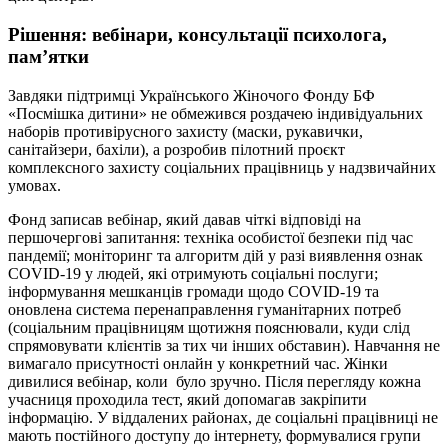
Рішення: вебінари, консультації психолога,
пам’ятки
Завдяки підтримці Українського Жіночого Фонду БФ
«Посмішка дитини» не обмежився роздачею індивідуальних
наборів противірусного захисту (маски, рукавички,
санітайзери, бахіли), а розробив пілотний проєкт
комплексного захисту соціальних працівниць у надзвичайних
умовах.
Фонд записав вебінар, який давав чіткі відповіді на
першочергові запитання: техніка особистої безпеки під час
пандемії; моніторинг та алгоритм дій у разі виявлення ознак
COVID-19 у людей, які отримують соціальні послуги;
інформування мешканців громади щодо COVID-19 та
оновлена система перенаправлення гуманітарних потреб
(соціальним працівницям щотижня пояснювали, куди слід
спрямовувати клієнтів за тих чи інших обставин). Навчання не
вимагало присутності онлайн у конкретний час. Жінки
дивилися вебінар, коли було зручно. Після перегляду кожна
учасниця проходила тест, який допомагав закріпити
інформацію. У віддалених районах, де соціальні працівниці не
мають постійного доступу до інтернету, формувалися групи