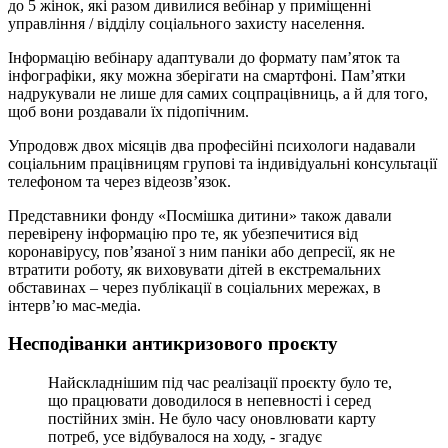
до 5 жінок, які разом дивилися вебінар у приміщенні
управління / відділу соціального захисту населення.
Інформацію вебінару адаптували до формату пам’яток та
інфографіки, яку можна зберігати на смартфоні. Пам’ятки
надрукували не лише для самих соцпрацівниць, а й для того,
щоб вони роздавали їх підопічним.
Упродовж двох місяців два професійні психологи надавали
соціальним працівницям групові та індивідуальні консультації
телефоном та через відеозв’язок.
Представники фонду «Посмішка дитини» також давали
перевірену інформацію про те, як убезпечитися від
коронавірусу, пов’язаної з ним паніки або депресії, як не
втратити роботу, як виховувати дітей в екстремальних
обставинах – через публікації в соціальних мережах, в
інтерв’ю мас-медіа.
Несподіванки антикризового проєкту
Найскладнішим під час реалізації проєкту було те,
що працювати доводилося в непевності і серед
постійних змін. Не було часу оновлювати карту
потреб, усе відбувалося на ходу, - згадує