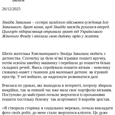
іменем
26/12/2025
Зінаїда Завальна – сестра загиблого військовослужбовця Іллі
Завального. Брат казав, щоб Зінаїда завжди рухалася вперед.
Цьогоріч підприємниця отримала грант від Українського
Жіночого Фонду і втілила свою дитячу мрію у життя.
Шити жителька Хмельницького Зінаїда Завальна любить з
дитинства. Спочатку це були м’які іграшки пошиті вручну,
потім освоїла швейну машинку і перейшла до пошиття більш
складних речей. Якось спробувала пошити вігвам – невелику
схованку-намет з тканини для маленької дитини як ігровий
простір. У неї вийшло, це надихнуло розвиватися далі.
Вчилася по уроках, які знаходила в інтернеті, потроху збирала
викрійки, так за певний час вже мала своє портфоліо вігвамів.
Поступово до майстрині почали звертатися із проханнями
пошити постільну білизну так асортимент її виробів зростав.
«Я створила сторінку в соціальних мережах, почала викладати
фото своїх робіт, до мене стали звертатися клієнти. Це дуже