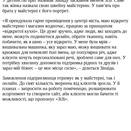
У дитинстві брат називав Зінаїду ласкавим іменем ЗіЗі. Саме
так жінка назвала свою швейну майстерню. У пам’ять про
брата у майстерні є його портрет.
«Я орендувала гарне приміщення у центрі міста, маю відкриту
майстерню і магазин водночас, працюю за принципом
«відкритої кухні». Це дуже зручно, адже люди, які заходять до
мене, можуть подивитися дизайн, обрати тканину, навіть
побачити, як я шию – усе відкрито. У мене була мрія –
вишивальна машинка, яку зараз маю, можу вишивати на
крижмах для немовлят їхні імена, це популярна річ, адже
клієнти хочуть персоналізовані речі, зроблені саме для них. У
потрібну хвилину допомогла підтримка рідних та друзів і
зараз мій бізнес – це моє місце сили», – ділиться Зінаїда.
Замовлення підприємниця отримує як у майстерні, так і
онлайн. До свят кількість звернень від клієнтів зросла. У її
планах – запросити на роботу помічницю, розширювати
асортимент та створити сайт, аби клієнти могли бачити ті
можливості, що пропонує «ЗіЗі».