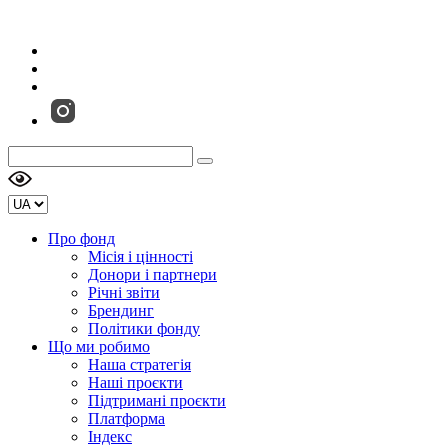
Про фонд
Місія і цінності
Донори і партнери
Річні звіти
Брендинг
Політики фонду
Що ми робимо
Наша стратегія
Наші проєкти
Підтримані проєкти
Платформа
Індекс