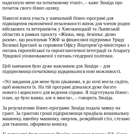
надихнуло мене на початковому етапі», – каже Зінаїда про
початок свого бізнес-шляху.
Навесні взяла участь у навчальній бізнес-програмі для
підвищення економічної незалежності жінок для членів родин
військових та ветеранів/ок у Хмельницькій та Львівській
областях в рамках проєкту «Жінки, мир, безпека: діємо
разом», що реалізував УЖФ за фінансової підтримки Уряду
Великої Британії за сприяння Офісу Віцепрем’єр-міністерки з
питань європейської та євроатлантичної інтеграції та Апарату
Урядової уповноваженої з питань гендерної політики.
Цей навчання було дуже важливим для Зінаїди – для
підприємниці-початківиці відкривалися нові можливості.
«Усі завдання для мене були цікавими, я до ночі могла сидіти,
щоб виконати їх. На тій програмі дізналася дуже багато
нового і корисного для ведення справи. Я підготувала бізнес-
план, це було важко, але я змогла», – говорить Зінаїда.
За результатами бізнес-програми Зінаїда подала заявку на
грант. За грантові гроші підприємниця придбала вишивальну
машинку, швейну машинку, оверлок, розкрійний стіл, стелажі
для тканини, оформила вивіску.