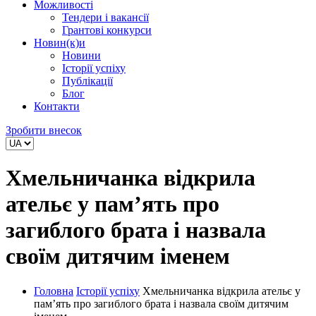
Можливості
Тендери і вакансії
Грантові конкурси
Новин(к)и
Новини
Історії успіху
Публікації
Блог
Контакти
Зробити внесок
Хмельничанка відкрила
ательє у пам’ять про
загиблого брата і назвала
своїм дитячим іменем
Головна
Історії успіху
Хмельничанка відкрила ательє у
пам’ять про загиблого брата і назвала своїм дитячим