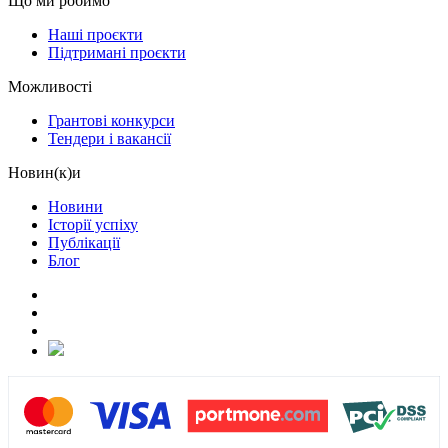
Що ми робимо
Наші проєкти
Підтримані проєкти
Можливості
Грантові конкурси
Тендери і вакансії
Новин(к)и
Новини
Історії успіху
Публікації
Блог