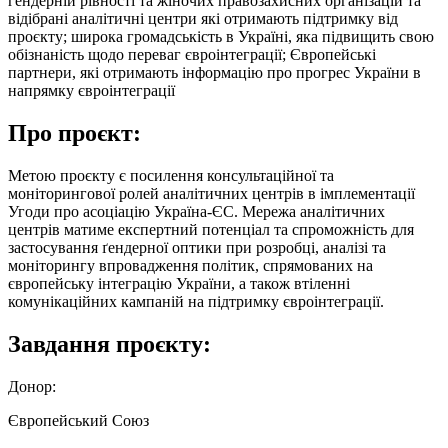
гендерній рівності та жіночих правозахисних організацій та
відібрані аналітичні центри які отримають підтримку від
проєкту; широка громадськість в Україні, яка підвищить свою
обізнаність щодо переваг євроінтеграції; Європейські
партнери, які отримають інформацію про прогрес України в
напрямку євроінтеграції
Про проєкт:
Метою проєкту є посилення консультаційної та
моніторингової ролей аналітичних центрів в імплементації
Угоди про асоціацію Україна-ЄС. Мережа аналітичних
центрів матиме експертний потенціал та спроможність для
застосування ґендерної оптики при розробці, аналізі та
моніторингу впровадження політик, спрямованих на
європейську інтеграцію України, а також втіленні
комунікаційних кампаній на підтримку євроінтеграції.
Завдання проєкту:
Донор:
Європейський Союз