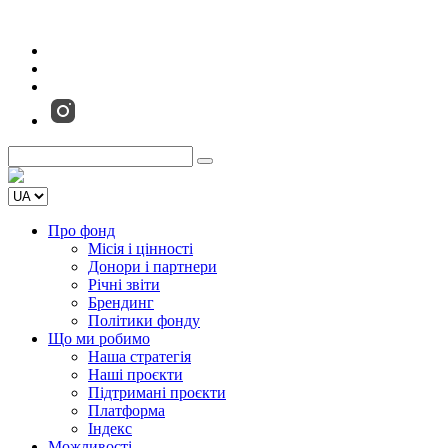
Про фонд
Місія і цінності
Донори і партнери
Річні звіти
Брендинг
Політики фонду
Що ми робимо
Наша стратегія
Наші проєкти
Підтримані проєкти
Платформа
Індекс
Можливості