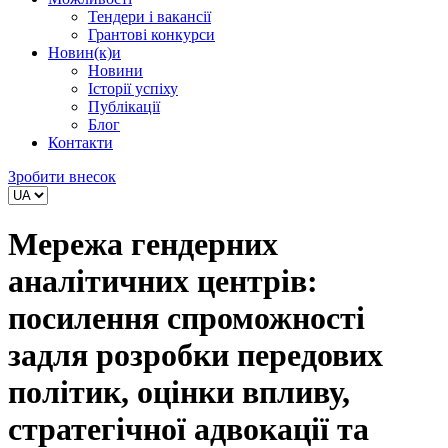
Тендери і вакансії
Грантові конкурси
Новин(к)и
Новини
Історії успіху
Публікації
Блог
Контакти
Зробити внесок
Мережа гендерних
аналітичних центрів:
посилення спроможності
задля розробки передових
політик, оцінки впливу,
стратегічної адвокації та