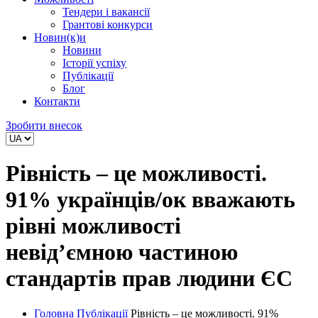
Тендери і вакансії
Грантові конкурси
Новин(к)и
Новини
Історії успіху
Публікації
Блог
Контакти
Зробити внесок
Рівність – це можливості.
91% українців/ок вважають
рівні можливості
невід’ємною частиною
стандартів прав людини ЄС
Головна
Публікації
Рівність – це можливості. 91%