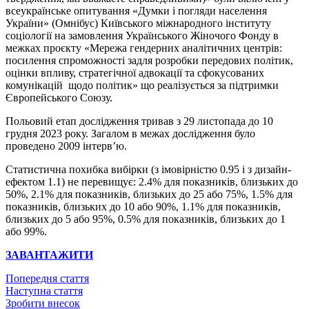
всеукраїнське опитування «Думки і погляди населення
України» (Омнібус) Київського міжнародного інституту
соціології на замовлення Українського Жіночого Фонду в
межках проєкту «Мережа гендерних аналітичних центрів:
посилення спроможності задля розробки передових політик,
оцінки впливу, стратегічної адвокації та сфокусованих
комунікацій щодо політик» що реалізується за підтримки
Європейського Союзу.
Польовий етап дослідження тривав з 29 листопада до 10
грудня 2023 року. Загалом в межах дослідження було
проведено 2009 інтерв’ю.
Статистична похибка вибірки (з імовірністю 0.95 і з дизайн-
ефектом 1.1) не перевищує: 2.4% для показників, близьких до
50%, 2.1% для показників, близьких до 25 або 75%, 1.5% для
показників, близьких до 10 або 90%, 1.1% для показників,
близьких до 5 або 95%, 0.5% для показників, близьких до 1
або 99%.
ЗАВАНТАЖИТИ
Попередня стаття
Наступна стаття
Зробити внесок