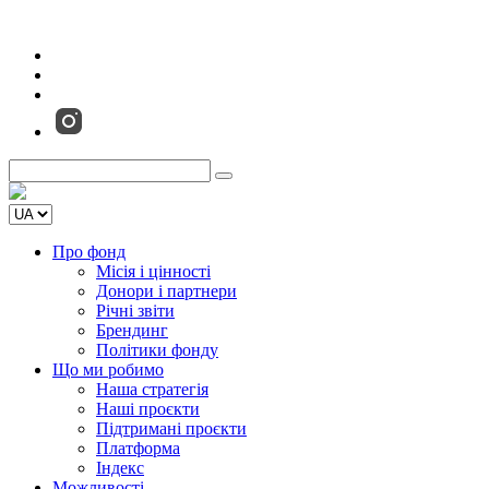
Про фонд
Місія і цінності
Донори і партнери
Річні звіти
Брендинг
Політики фонду
Що ми робимо
Наша стратегія
Наші проєкти
Підтримані проєкти
Платформа
Індекс
Можливості