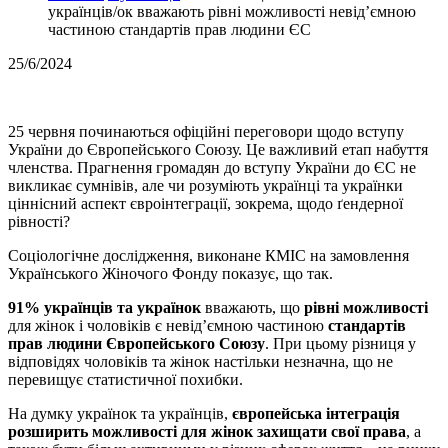
українців/ок вважають рівні можливості невід’ємною
частиною стандартів прав людини ЄС
25/6/2024
25 червня починаються офіційні переговори щодо вступу
України до Європейського Союзу. Це важливий етап набуття
членства. Прагнення громадян до вступу України до ЄС не
викликає сумнівів, але чи розуміють українці та українки
ціннісний аспект євроінтеграції, зокрема, щодо ґендерної
рівності?
Соціологічне дослідження, виконане КМІС на замовлення
Українського Жіночого Фонду показує, що так.
91% українців та українок
вважають, що
рівні можливості
для жінок і чоловіків є невід’ємною частиною
стандартів
прав людини Європейського Союзу
. При цьому різниця у
відповідях чоловіків та жінок настільки незначна, що не
перевищує статистичної похибки.
На думку українок та українців,
європейська інтеграція
розширить можливості для жінок захищати свої права
, а