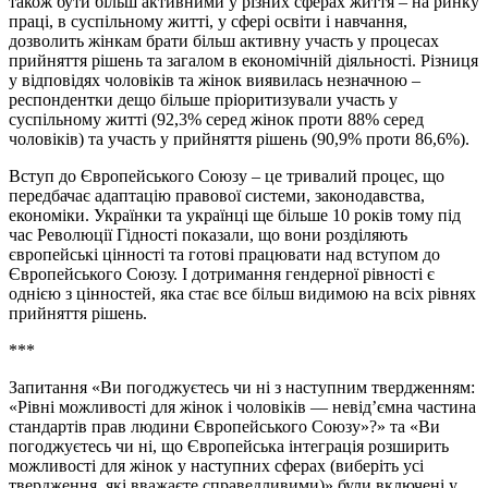
також бути більш активними у різних сферах життя – на ринку
праці, в суспільному житті, у сфері освіти і навчання,
дозволить жінкам брати більш активну участь у процесах
прийняття рішень та загалом в економічній діяльності. Різниця
у відповідях чоловіків та жінок виявилась незначною –
респондентки дещо більше пріоритизували участь у
суспільному житті (92,3% серед жінок проти 88% серед
чоловіків) та участь у прийняття рішень (90,9% проти 86,6%).
Вступ до Європейського Союзу – це тривалий процес, що
передбачає адаптацію правової системи, законодавства,
економіки. Українки та українці ще більше 10 років тому під
час Революції Гідності показали, що вони розділяють
європейські цінності та готові працювати над вступом до
Європейського Союзу. І дотримання гендерної рівності є
однією з цінностей, яка стає все більш видимою на всіх рівнях
прийняття рішень.
***
Запитання «Ви погоджуєтесь чи ні з наступним твердженням:
«Рівні можливості для жінок і чоловіків — невід’ємна частина
стандартів прав людини Європейського Союзу»?» та «Ви
погоджуєтесь чи ні, що Європейська інтеграція розширить
можливості для жінок у наступних сферах (виберіть усі
твердження, які вважаєте справедливими)» були включені у