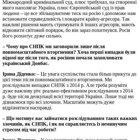
Міжнародний кримінальний суд, плюс трибунал, на створенні
якого наполягає Україна, плюс Європейський суд із прав
людини – це все збільшуватиме тиск на росію і допоможе нам
встановити справедливість і покарати країну-агресора. Так
важливі рішення мають стримувати й інших агресорів, мають
відновити світовий порядок, бо він зараз похитнувся. Росія
його розхитує дуже сильно.
– Чому про СНПК ми заговорили лише після
повномасштабного вторгнення? Хоча перші випадки були
відомі ще після того, як росіяни почали захоплювати
український Донбас.
Ірина Діденко:
– Це увага суспільства стала більш прикута до
цієї теми після повномасштабного вторгнення. Ми
розслідували випадки СНПК з 2014 р. Але треба розуміти
дуже важливу річ: реально ефективним розслідування з 2014
р. буде після деокупації всієї території України. Лише тоді ми
дізнаємося про всі злочини. Масштаби можуть дуже
відрізнятися насправді.
– Що мотивує вас займатися розслідуванням таких важких
злочинів, як СНПК, і як ви справляєтесь із неминучим
стресом під час роботи?