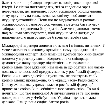
були заклики, щоб люди зверталися, повідомляли про свої
історії. І є кілька постраждалих, які за кордоном зараз
перебувають, це, звичайно, трохи ускладнює розслідування,
тому що у нас, на жаль, немає механізму, щоб допитати
людину дистанційно. Поки що це відбувається в рамках
міжнародного правового доручення, а це дуже багато часу
забирає, це страшенна бюрократія. Але ми працюватимемо
над змінами законодавства, щоб людина мала доступ до
національного правосуддя, де б вона не перебувала.
Міжнародні партнери допомагають нам і в інших питаннях. У
мене фактично в кожному кримінальному провадженні є
міжнародний експерт. Щонайменше йдеться про їхню фахову
допомогу в розслідуванні. Водночас така співпраця
демонструє нашу прозору підзвітність – є нормальне
кримінальне провадження, нам нема за що боятися, ми маємо
докази, а не щось собі придумуємо, як у російській федерації.
Росіяни ж нікого до себе не пускають, не показують своїх
кримінальних проваджень, як у «кращі часи» Радянського
Союзу. Жінка, яка утримувалася в російській федерації,
привезла з собою їхнє «обвінітельноє заключєніє». То ви б
почитали, що там написано! Звинувачували за те, що вона
доводила постом у Фейсбуці, що Україна – це незалежна
держава. І за це вона сиділа багато років.