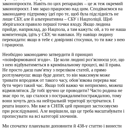
законопроєкти. Навіть по цих репараціях – це ж теж окремий
законопроєкт. І ми зараз працюємо над цим. Сподіваємося на
законодавчу підтримку ідеї про те, щоб була підслідність не
лише СБУ, але й альтернативна – СБУ і Нацполіції. Щоб
зберігалося правило першої точки входу. Якщо людина
прийде, наприклад, до Нацпола, а там кажуть: ой, а то не наша
компетенція, ідіть у СБУ, чи навпаки. Ну навіщо людину
перекидати: якщо в тебе є довірливі стосунки, то ти вже з нею
і працюєш.
Необхідно законодавчо затвердити й принцип
«поінформованої згоди». Це коли людині роз’яснюєш усе, що
з нею відбуватиметься в кримінальному процесі, які її права.
Не просто даєш пам’ятку з переліком статей, а прямо
розтлумачуєш: якщо буде допит, то він максимум може
тривати впродовж от такого часу, обов’язкова перерва має
бути через такий час. Якщо тобі важко чи неприємно, можеш
відмовлятися. Де тобі зручно це проводити? Часто родина не
знає про те, що сталося з постраждалим/постраждалою, тому
вони хочуть десь на нейтральній території зустрічатися. І
решта іншого. Ми вже в СНПК цей принцип застосовуємо
при розслідуванні. Але вирішили, що це треба масштабувати і
прописувати на всі категорії злочинів.
Ми спочатку планували доповнити й 438-у статтю і винести