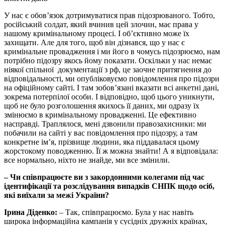
У нас є обов’язок дотримуватися прав підозрюваного. Тобто,
російський солдат, який вчинив цей злочин, має права у
нашому кримінальному процесі. І об’єктивно може їх
захищати. Але для того, щоб він дізнався, що у нас є
кримінальне провадження і ми його в чомусь підозрюємо, нам
потрібно підозру якось йому показати. Оскільки у нас немає
ніякої спільної документації з рф, це заочне притягнення до
відповідальності, ми опубліковуємо повідомлення про підозри
на офіційному сайті. І там зобов’язані вказати всі анкетні дані,
зокрема потерпілої особи. І відповідно, щоб цього уникнути,
щоб не було розголошення якихось її даних, ми одразу їх
змінюємо в кримінальному провадженні. Це ефективно
насправді. Траплялося, мені дзвонили правозахисники: ми
побачили на сайті у вас повідомлення про підозру, а там
конкретне ім’я, прізвище людини, яка піддавалася цьому
жорстокому поводженню. Її ж можна знайти! А я відповідала:
все нормально, ніхто не знайде, ми все змінили.
– Чи співпрацюєте ви з закордонними колегами під час
ідентифікації та розслідування випадків СНПК щодо осіб,
які виїхали за межі України?
Ірина Діденко:
– Так, співпрацюємо. Була у нас навіть
широка інформаційна кампанія у сусідніх дружніх країнах,