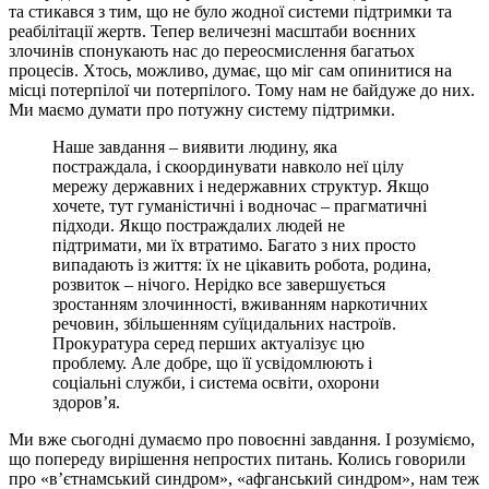
та стикався з тим, що не було жодної системи підтримки та
реабілітації жертв. Тепер величезні масштаби воєнних
злочинів спонукають нас до переосмислення багатьох
процесів. Хтось, можливо, думає, що міг сам опинитися на
місці потерпілої чи потерпілого. Тому нам не байдуже до них.
Ми маємо думати про потужну систему підтримки.
Наше завдання – виявити людину, яка
постраждала, і скоординувати навколо неї цілу
мережу державних і недержавних структур. Якщо
хочете, тут гуманістичні і водночас – прагматичні
підходи. Якщо постраждалих людей не
підтримати, ми їх втратимо. Багато з них просто
випадають із життя: їх не цікавить робота, родина,
розвиток – нічого. Нерідко все завершується
зростанням злочинності, вживанням наркотичних
речовин, збільшенням суїцидальних настроїв.
Прокуратура серед перших актуалізує цю
проблему. Але добре, що її усвідомлюють і
соціальні служби, і система освіти, охорони
здоров’я.
Ми вже сьогодні думаємо про повоєнні завдання. І розуміємо,
що попереду вирішення непростих питань. Колись говорили
про «в’єтнамський синдром», «афганський синдром», нам теж