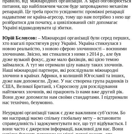
правило, від міжнародних організацій. А зараз обговорюється
питання, що найближчим часом буде запроваджено механізм
репарацій. Це треба просто усвідомити: проміжні репарації
надаватиме не країна-агресор, тому що нам потрібно з нею ще
розібратися для початку, а цивілізований світ допомагає
Україні відшкодовувати ці збитки.
Юрій Бєлоусов:
– Міжнародні організації були серед перших,
хто взагалі простягнув руку Україні. Україна стикнулася з
новою реальністю, з новою сферою злочинності – воєнними
злочинами. Звісно, ми стикалися з ними з 2014 р., але був
дуже вузький фокус, дуже мало фахівців, які цією темою
займалися. А тут ми отримали цілу навалу таких злочинів.
Наші міжнародні партнери, які розслідували міжнародні
злочини в країнах Африки, в колишній Югославії та інших,
дуже нам допомогли. Дуже. У нас створена група радників із
США, Великої Британії, з Євросоюзу для розслідування
найтяжчих злочинів, які працюють із нами вже другий рік.
Вони дуже допомогли нам своїми стандартами. І підтримали
нас технічно, безумовно.
Неурядові організації також є дуже важливим суб’єктом. Бо
ми насправді маємо спільну глобальну мету – встановити
справедливість і задокументувати все, що тут відбувається. І
вони часто є джерелом інформації, важливої для нас. Вони