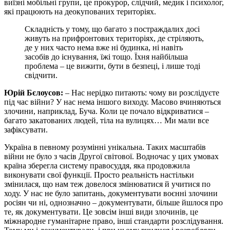
виїзні мобільні групи, це прокурор, слідчий, медик і психолог,
які працюють на деокупованих територіях.
Складність у тому, що багато з постраждалих досі
живуть на прифронтових територіях, де стріляють,
де у них часто нема вже ні будинка, ні навіть
засобів до існування, їжі тощо. Їхня найбільша
проблема – це вижити, бути в безпеці, і лише тоді
свідчити.
Юрій Бєлоусов:
– Нас нерідко питають: чому ви розслідуєте
під час війни? У нас нема іншого виходу. Масово вчиняються
злочини, наприклад, Буча. Коли це почало відкриватися –
багато закатованих людей, тіла на вулицях… Ми мали все
зафіксувати.
Україна в певному розумінні унікальна. Таких масштабів
війни не було з часів Другої світової. Водночас у цих умовах
країна зберегла систему правосуддя, яка продовжила
виконувати свої функції. Просто реальність настільки
змінилася, що нам теж довелося змінюватися й учитися по
ходу. У нас не було запитань, документувати воєнні злочини
росіян чи ні, однозначно – документувати, більше йшлося про
те, як документувати. Це зовсім інші види злочинів, це
міжнародне гуманітарне право, інші стандарти розслідування.