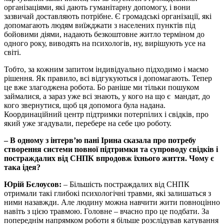
організаціями, які дають гуманітарну допомогу, і вони
зазвичай доставляють потрібне. Є громадські організації, які
допомагають людям виїжджати з населених пунктів під
бойовими діями, надають безкоштовне житло терміном до
одного року, виводять на психологів, ну, вирішують усе на
світі.
Тобто, за кожним запитом індивідуально підходимо і маємо
рішення. Як правило, всі відгукуються і допомагають. Тепер
це вже злагоджена робота. Бо раніше ми тільки пошуком
займалися, а зараз уже всі знають, у кого на що є мандат, до
кого звернутися, щоб ця допомога була надана.
Координаційний центр підтримки потерпілих і свідків, про
який уже згадували, перебере на себе цю роботу.
– В одному з інтерв’ю пані Ірина сказала про потребу
створення системи повної підтримки та супроводу свідків і
постраждалих від СНПК впродовж їхнього життя. Чому є
така ідея?
Юрій Бєлоусов:
– Більшість постраждалих від СНПК
отримали такі глибокі психологічні травми, які залишаться з
ними назавжди. Але людину можна навчити жити повноцінно
навіть з цією травмою. Головне – вчасно про це подбати. За
попереднім напрямком роботи я більше розслідував катування