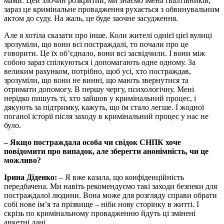
мами. Цей злочин розкритий, ми знаємо імена ґвалтівників,
зараз це кримінальне провадження рухається з обвинувальним
актом до суду. На жаль, це буде заочне засудження.
Але я хотіла сказати про інше. Коли жителі однієї цієї вулиці
зрозуміли, що вони всі постраждалі, то почали про це
говорити. Це їх об’єднало, вони всі засвідчили. І вони між
собою зараз спілкуються і допомагають одне одному. За
великим рахунком, потрібно, щоб усі, хто постраждав,
зрозуміли, що вони не винні, що мають звернутися та
отримати допомогу. В першу чергу, психологічну. Мені
нерідко пишуть ті, хто зайшов у кримінальний процес, і
дякують за підтримку, кажуть, що їм стало легше. І жодної
поганої історії після заходу в кримінальний процес у нас не
було.
– Якщо постраждала особа чи свідок СНПК хоче
повідомити про випадок, але зберегти анонімність, чи це
можливо?
Ірина Діденко:
– Я вже казала, що конфіденційність
передбачена. Ми навіть рекомендуємо такі заходи безпеки для
постраждалої людини. Вона може для розгляду справи обрати
собі нове ім’я та прізвище – ніби нову сторінку в житті. І
скрізь по кримінальному провадженню йдуть ці змінені
анкетні дані.