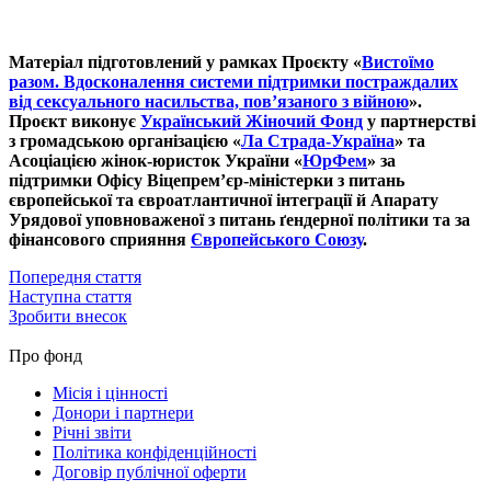
Матеріал підготовлений у рамках Проєкту «
Вистоїмо
разом. Вдосконалення системи підтримки постраждалих
від сексуального насильства, пов’язаного з війною
».
Проєкт виконує
Український Жіночий Фонд
у партнерстві
з громадською організацією «
Ла Страда-Україна
» та
Асоціацією жінок-юристок України «
ЮрФем
» за
підтримки Офісу Віцепрем’єр-міністерки з питань
європейської та євроатлантичної інтеграції й Апарату
Урядової уповноваженої з питань ґендерної політики та за
фінансового сприяння
Європейського Союзу
.
Попередня стаття
Наступна стаття
Зробити внесок
Про фонд
Місія і цінності
Донори і партнери
Річні звіти
Політика конфіденційності
Договір публічної оферти