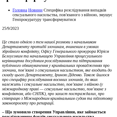
Головна
Новини
Специфіка розслідування випадків
сексуального насильства, пов'язаного з війною, змушує
Генпрокуратуру трансформуватися
25/9/2023
Це стало однією з тем нашої розмови з начальником
Департаменту протидії злочинам, вчиненим в умовах
збройного конфлікту, Офісу Генерального прокурора Юрієм
Бєлоусовим та начальницею Управління процесуального
керівництва досудовим розслідуванням та підтримання
публічного обвинувачення у кримінальних провадженнях про
злочини, пов’язані з сексуальним насильством, яке входить до
складу цього Департаменту, Іриною Діденко. Також йшлося
про специфіку розслідування воєнних злочинів, до яких
належить і сексуальне насильство, пов’язане з війною (у
міжнародному праві — сексуальне насильство, пов’язане з
конфліктом, або СНПК), про захист постраждалих, про
співпрацю з Міжнародним кримінальним судом та підготовку
законопроєкту про репарації.
– Що зумовило створення Управління, яке займається
розслідуванням фактів сексуального насильства,