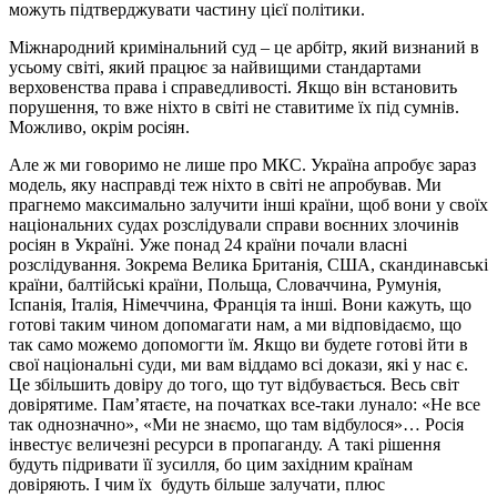
можуть підтверджувати частину цієї політики.
Міжнародний кримінальний суд – це арбітр, який визнаний в
усьому світі, який працює за найвищими стандартами
верховенства права і справедливості. Якщо він встановить
порушення, то вже ніхто в світі не ставитиме їх під сумнів.
Можливо, окрім росіян.
Але ж ми говоримо не лише про МКС. Україна апробує зараз
модель, яку насправді теж ніхто в світі не апробував. Ми
прагнемо максимально залучити інші країни, щоб вони у своїх
національних судах розслідували справи воєнних злочинів
росіян в Україні. Уже понад 24 країни почали власні
розслідування. Зокрема Велика Британія, США, скандинавські
країни, балтійські країни, Польща, Словаччина, Румунія,
Іспанія, Італія, Німеччина, Франція та інші. Вони кажуть, що
готові таким чином допомагати нам, а ми відповідаємо, що
так само можемо допомогти їм. Якщо ви будете готові йти в
свої національні суди, ми вам віддамо всі докази, які у нас є.
Це збільшить довіру до того, що тут відбувається. Весь світ
довірятиме. Пам’ятаєте, на початках все-таки лунало: «Не все
так однозначно», «Ми не знаємо, що там відбулося»… Росія
інвестує величезні ресурси в пропаганду. А такі рішення
будуть підривати її зусилля, бо цим західним країнам
довіряють. І чим їх будуть більше залучати, плюс