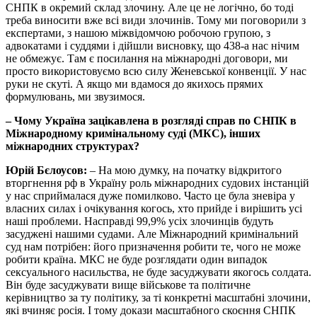
СНПК в окремий склад злочину. Але це не логічно, бо тоді
треба виносити вже всі види злочинів. Тому ми поговорили з
експертами, з нашою міжвідомчою робочою групою, з
адвокатами і суддями і дійшли висновку, що 438-а нас нічим
не обмежує. Там є посилання на міжнародні договори, ми
просто використовуємо всю силу Женевської конвенції. У нас
руки не скуті. А якщо ми вдамося до якихось прямих
формулювань, ми звузимося.
– Чому Україна зацікавлена в розгляді справ по СНПК в
Міжнародному кримінальному суді (МКС), інших
міжнародних структурах?
Юрій Бєлоусов:
– На мою думку, на початку відкритого
вторгнення рф в Україну роль міжнародних судових інстанцій
у нас сприймалася дуже помилково. Часто це була зневіра у
власних силах і очікування когось, хто прийде і вирішить усі
наші проблеми. Насправді 99,9% усіх злочинців будуть
засуджені нашими судами. Але Міжнародний кримінальний
суд нам потрібен: його призначення робити те, чого не може
робити країна. МКС не буде розглядати один випадок
сексуального насильства, не буде засуджувати якогось солдата.
Він буде засуджувати вище військове та політичне
керівництво за ту політику, за ті конкретні масштабні злочини,
які вчиняє росія. І тому докази масштабного скоєння СНПК