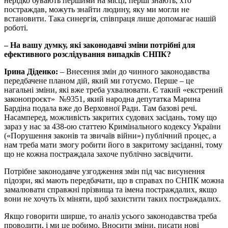
нерідко бувають першими на місці, перші знають, хто
постраждав, можуть знайти людину, яку ми могли не
встановити. Така синергія, співпраця лише допомагає нашій
роботі.
– На вашу думку, які законодавчі зміни потрібні для
ефективного розслідування випадків СНПК?
Ірина Діденко:
– Внесення змін до чинного законодавства
передбачене планом дій, який ми готуємо. Перше – це
нагальні зміни, які вже треба ухвалювати. Є такий «екстрений
законопроєкт» №9351, який народна депутатка Марина
Бардіна подала вже до Верховної Ради. Там базові речі.
Насамперед, можливість закритих судових засідань, тому що
зараз у нас за 438-ою статтею Кримінального кодексу України
(«Порушення законів та звичаїв війни») публічний процес, а
нам треба мати змогу робити його в закритому засіданні, тому
що не кожна постраждала захоче публічно засвідчити.
Потрібне законодавче узгодження змін під час висунення
підозри, які мають передбачати, що в справах по СНПК можна
замалювати справжні прізвища та імена постраждалих, якщо
вони не хочуть їх міняти, щоб захистити таких постраждалих.
Якщо говорити ширше, то аналіз усього законодавства треба
проводити, і ми це робимо. Вносити зміни, писати нові