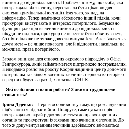
винного до відповідальності. Проблема в тому, що особа, яка
постраждала від злочину, переставала бути цікавою для
системи кримінальної юстиції після того, як надала
інформацію. Тепер намітився абсолютно інший підхід, коли
прокурори виступають в інтересах потерпілого. Безумовно,
функція щодо притягнення винного до відповідальності
нікуди не поділася, прокурор не перестає бути обвинувачем,
бо ніхто інакше не зможе довести винуватість. Але з’являється
друга мета – не лише покарати, але й відновити, наскільки це
можливо, права потерпілого.
Згодом виникла ідея створення окремого підрозділу в Офісі
Генпрокурора, який займатиметься підтримкою постраждалих.
Нещодавно розпочав роботу Координаційний центр допомоги
потерпілим та свідкам воєнних злочинів, першою категорією
серед них будуть якраз ті, хто зазнав СНПК.
– Які особливості вашої роботи? З якими труднощами
стикаєтесь?
Ірина Діденко:
– Перша особливість у тому, що розслідування
відбуваються під час війни. По-друге, саме ця категорія
постраждалих вкрай рідко звертається до правоохоронних
органів та прокуратури із заявами про вчинення злочинів. До
того ж документуванням злочинів здебільшого займаються