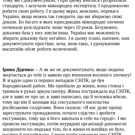
Тому ми і документували, і при цьому вчилися і розробляли
стандарти, і залучали міжнародну експертизу. І продовжуємо
робити свою роботу. І в цьому якраз, можливо, перевага
України, якщо можна так говорити, що ми збираємо свіжі
докази. Бо багато в яких юрисдикціях міжнародні злочини
починали розслідувати лише через 10 років. Безумовно,
доказова база у них зовсім інша. Україна має можливість
збирати доказову базу негайно. І в цьому плані, напевне, нам
документувати простіше, хоча, знов-таки, з урахуванням
масштабів обсяг роботи величезний.
Ірина Діденко:
– А як же не документувати, якщо людина
звертається до тебе із заявою про вчинення воєнного злочину!
Я згадую один із перших випадків СНПК, це був
Бородянський район. Ми прийшли до жінки, вона стояла і
тримала в руках аркуш паперу. Жінка постраждала від СНПК,
але в заяві не про це, в заяві написано, що її чоловіка вбили,
тому що він її захищав від сексуального насильства
російськими солдатами. Вона сказала: «Я вас дуже прошу
зареєструвати провадження, почати слідство і зробити
ексгумацію, тому що я його закопала в себе на городі». І ми
провели ексгумацію, потім неурядові організації допомогли
захоронити по-людськи тіло, бо в жінки ні копійки не було,
росіяни її пограбували. І лише потім говорили про СНПК.