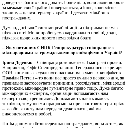
доведеться багато чого долати. І одне діло, коли люди воюють
за межами своєї країни і повертаються, а інше, коли місце
злочину – це вся територія країни. І десятки мільйонів
постраждалих.
Думаю, досі такої системи реабілітації та підтримки не мав
ніхто в світі. Ми випробовуємо кардинально нові підходи,
підказок щодо яких просто нема звідки брати.
– Як у питаннях СНПК Генпрокуратура співпрацює з
міжнародними та громадськими організаціями в Україні?
Ірина Діденко:
– Співпраця розвивається. І має різні прояви.
Наприклад, Офіс Спецпредставниці Генерального секретаря
ООН з питань сексуального насильства в умовах конфліктів
Праміли Паттен – то вони нас просто вчили з першого дня, як
правильно застосовувати принципи, розслідувати, міжнародні
протоколи, міжнародне гуманітарне право тощо. Дуже багато
міжнародних експертів, організацій допомагають нам
експертизою, тренінгами. Допомагають навіть якоюсь
технікою, тому що ми працюємо на прифронтових територіях
– засоби захисту нам передали дуже класні, які ми
використовуємо в роботі.
Потім допомога безпосередньо постраждалим, вона ж теж, як