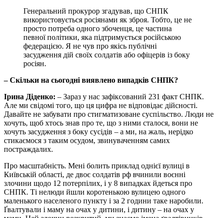
Генеральний прокурор згадував, що СНПК
використовується росіянами як зброя. Тобто, це не
просто потреба одного збоченця, це частина
певної політики, яка підтримується російською
федерацією. Я не чув про якісь публічні
засудження дій своїх солдатів або офіцерів із боку
росіян.
– Скільки на сьогодні виявлено випадків СНПК?
Ірина Діденко:
– Зараз у нас зафіксований 231 факт СНПК.
Але ми свідомі того, що ця цифра не відповідає дійсності.
Давайте не забувати про стигматизоване суспільство. Люди не
хочуть, щоб хтось знав про те, що з ними сталося, вони не
хочуть засудження з боку сусідів – а ми, на жаль, нерідко
стикаємося з таким осудом, звинуваченням самих
постраждалих.
Про масштабність. Мені болить приклад однієї вулиці в
Київській області, де двоє солдатів рф вчинили воєнні
злочини щодо 12 потерпілих, і у 8 випадках йдеться про
СНПК. Ті нелюди йшли коротенькою вулицею одного
маленького населеного пункту і за 2 години таке наробили.
Ґвалтували і маму на очах у дитини, і дитину – на очах у