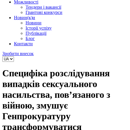
Можливості
Тендери і вакансії
Грантові конкурси
Новин(к)и
Новини
Історії успіху
Публікації
Блог
Контакти
Зробити внесок
Специфіка розслідування
випадків сексуального
насильства, пов’язаного з
війною, змушує
Генпрокуратуру
трансформуватися