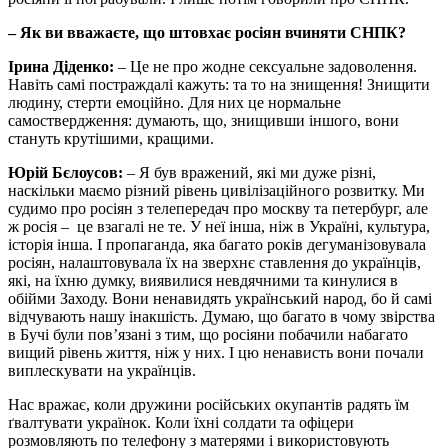
– Як ви вважаєте, що штовхає росіян вчиняти СНПК?
Ірина Діденко:
– Це не про жодне сексуальне задоволення.
Навіть самі постраждалі кажуть: та то на знищення! Знищити
людину, стерти емоційно. Для них це нормальне
самоствердження: думають, що, знищивши іншого, вони
стануть крутішими, кращими.
Юрій Бєлоусов:
– Я був вражений, які ми дуже різні,
наскільки маємо різний рівень цивілізаційного розвитку. Ми
судимо про росіян з телепередач про москву та петербург, але
ж росія – це взагалі не те. У неї інша, ніж в Україні, культура,
історія інша. І пропаганда, яка багато років дегуманізовувала
росіян, налаштовувала їх на зверхнє ставлення до українців,
які, на їхню думку, виявилися невдячними та кинулися в
обійми Заходу. Вони ненавидять український народ, бо й самі
відчувають нашу інакшість. Думаю, що багато в чому звірства
в Бучі були пов’язані з тим, що росіяни побачили набагато
вищий рівень життя, ніж у них. І цю ненависть вони почали
виплескувати на українців.
Нас вражає, коли дружини російських окупантів радять їм
ґвалтувати українок. Коли їхні солдати та офіцери
розмовляють по телефону з матерями і використовують