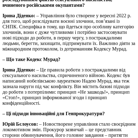
вчиненого російськими окупантами?
Ірина Діденко:
– Управління було створене у вересні 2022 р.
для того, щоб розслідувати воєнні злочини, пов’язані із
СНПК. Специфіка в тому, що йдеться про особливу категорію
злочинів, вони є дуже чутливими і потрібно застосовувати
нові підходи до роботи, в першу чергу, з постраждалими
людьми, берегти, захищати, підтримувати їх. Важливо діяти за
міжнародним протоколом, із дотриманням Кодексу Мурад.
– Що таке Кодекс Мурад?
Ірина Діденко:
– Це правила роботи з постраждалими від
сексуального насильства, спричиненого війною. Кодекс був
написаний нобелівською лауреаткою Надею Мурад, яка теж
зазнала наруги під час конфлікту. Він містить базові підходи
до роботи з потерпілими: принцип «Не зашкодь!», принцип
«Стоп!», принцип інформованої згоди і принцип
конфіденційності.
– Ці підходи інноваційні для Генпрокуратури?
Юрій Бєлоусов:
– Новостворене управління стало своєрідним
локомотивом змін. Прокурор зазвичай – це представник
сторони обвинувачення, його головне завдання – притягти