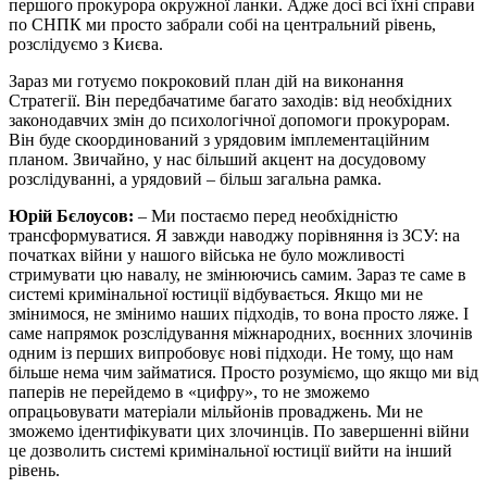
першого прокурора окружної ланки. Адже досі всі їхні справи
по СНПК ми просто забрали собі на центральний рівень,
розслідуємо з Києва.
Зараз ми готуємо покроковий план дій на виконання
Стратегії. Він передбачатиме багато заходів: від необхідних
законодавчих змін до психологічної допомоги прокурорам.
Він буде скоординований з урядовим імплементаційним
планом. Звичайно, у нас більший акцент на досудовому
розслідуванні, а урядовий – більш загальна рамка.
Юрій Бєлоусов:
– Ми постаємо перед необхідністю
трансформуватися. Я завжди наводжу порівняння із ЗСУ: на
початках війни у нашого війська не було можливості
стримувати цю навалу, не змінюючись самим. Зараз те саме в
системі кримінальної юстиції відбувається. Якщо ми не
змінимося, не змінимо наших підходів, то вона просто ляже. І
саме напрямок розслідування міжнародних, воєнних злочинів
одним із перших випробовує нові підходи. Не тому, що нам
більше нема чим займатися. Просто розуміємо, що якщо ми від
паперів не перейдемо в «цифру», то не зможемо
опрацьовувати матеріали мільйонів проваджень. Ми не
зможемо ідентифікувати цих злочинців. По завершенні війни
це дозволить системі кримінальної юстиції вийти на інший
рівень.