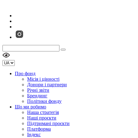
Про фонд
Місія і цінності
Донори і партнери
Річні звіти
Брендинг
Політики фонду
Що ми робимо
Наша стратегія
Наші проєкти
Підтримані проєкти
Платформа
Індекс