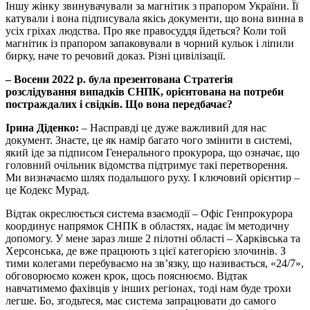
Іншу жінку звинувачували за магнітик з прапором України. Її
катували і вона підписувала якісь документи, що вона винна в
усіх гріхах людства. Про яке правосуддя йдеться? Коли той
магнітик із прапором запаковували в чорний кульок і ліпили
бирку, наче то речовий доказ. Різні цивілізації.
– Восени 2022 р. була презентована Стратегія
розслідування випадків СНПК, орієнтована на потреби
постраждалих і свідків. Що вона передбачає?
Ірина Діденко:
– Насправді це дуже важливий для нас
документ. Знаєте, це як намір багато чого змінити в системі,
який іде за підписом Генерального прокурора, що означає, що
головний очільник відомства підтримує такі перетворення.
Ми визначаємо шлях подальшого руху. І ключовий орієнтир –
це Кодекс Мурад.
Відтак окреслюється система взаємодії – Офіс Генпрокурора
координує напрямок СНПК в областях, надає їм методичну
допомогу. У мене зараз лише 2 пілотні області – Харківська та
Херсонська, де вже працюють з цієї категорією злочинів. З
тими колегами перебуваємо на зв’язку, що називається, «24/7»,
обговорюємо кожен крок, щось пояснюємо. Відтак
навчатимемо фахівців у інших регіонах, тоді нам буде трохи
легше. Бо, згодьтеся, має система запрацювати до самого