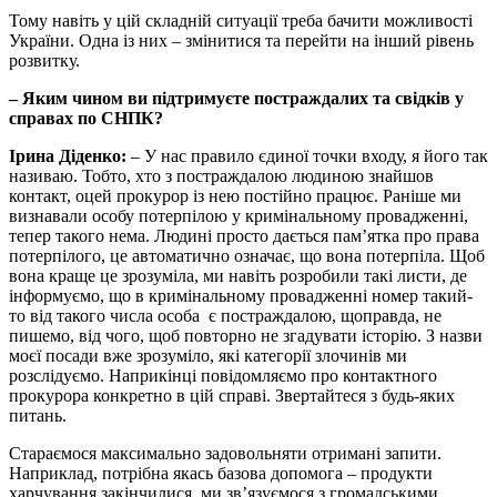
Тому навіть у цій складній ситуації треба бачити можливості
України. Одна із них – змінитися та перейти на інший рівень
розвитку.
– Яким чином ви підтримуєте постраждалих та свідків у
справах по СНПК?
Ірина Діденко:
– У нас правило єдиної точки входу, я його так
називаю. Тобто, хто з постраждалою людиною знайшов
контакт, оцей прокурор із нею постійно працює. Раніше ми
визнавали особу потерпілою у кримінальному провадженні,
тепер такого нема. Людині просто дається пам’ятка про права
потерпілого, це автоматично означає, що вона потерпіла. Щоб
вона краще це зрозуміла, ми навіть розробили такі листи, де
інформуємо, що в кримінальному провадженні номер такий-
то від такого числа особа є постраждалою, щоправда, не
пишемо, від чого, щоб повторно не згадувати історію. З назви
моєї посади вже зрозуміло, які категорії злочинів ми
розслідуємо. Наприкінці повідомляємо про контактного
прокурора конкретно в цій справі. Звертайтеся з будь-яких
питань.
Стараємося максимально задовольняти отримані запити.
Наприклад, потрібна якась базова допомога – продукти
харчування закінчилися, ми зв’язуємося з громадськими