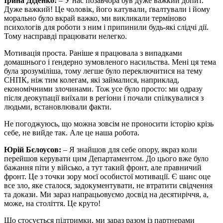
Ірина Діденко:
– У нас позавчора був дуже важкий допит.
Дуже важкий! Це чоловік, його катували, ґвалтували і йому
морально було вкрай важко, ми викликали терміново
психологів для роботи з ним і припинили будь-які слідчі дії.
Тому насправді працювати нелегко.
Мотивація проста. Раніше я працювала з випадками
домашнього і ґендерно зумовленого насильства. Мені ця тема
була зрозуміліша, тому легше було переключитися на тему
СНПК, ніж тим колегам, які займалися, наприклад,
економічними злочинами. Тож усе було просто: ми одразу
після деокупації виїхали в регіони і почали спілкувалися з
людьми, встановлювали факти.
Не погоджуюсь, що можна зовсім не проносити історію крізь
себе, не вийде так. Але це наша робота.
Юрій Бєлоусов:
– Я знайшов для себе опору, якраз коли
перейшов керувати цим Департаментом. До цього вже було
бажання піти у військо, а тут такий фронт, але правничий
фронт. Це з точки зору моєї особистої мотивації. Є шанс оце
все зло, яке сталося, задокументувати, не втратити свідчення
та докази. Ми зараз напрацьовуємо досвід на десятиріччя, а,
може, на століття. Це круто!
Що стосується підтримки, ми зараз разом із партнерами