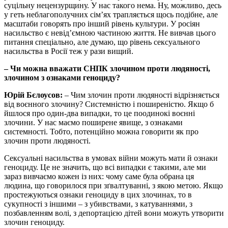
суцільну нецензурщину. У нас такого нема. Ну, можливо, десь
у геть неблагополучних сім’ях трапляється щось подібне, але
масштаби говорять про інший рівень культури. У росіян
насильство є невід’ємною частиною життя. Не вивчав цього
питання спеціально, але думаю, що рівень сексуального
насильства в Росії теж у рази вищий.
– Чи можна вважати СНПК злочином проти людяності,
злочином з ознаками геноциду?
Юрій Бєлоусов:
– Чим злочин проти людяності відрізняється
від воєнного злочину? Системністю і поширеністю. Якщо б
йшлося про один-два випадки, то це поодинокі воєнні
злочини. У нас маємо поширене явище, з ознаками
системності. Тобто, потенційно можна говорити як про
злочин проти людяності.
Сексуальні насильства в умовах війни можуть мати й ознаки
геноциду. Це не значить, що всі випадки є такими, але ми
зараз вивчаємо кожен із них: чому саме була обрана ця
людина, що говорилося при зґвалтуванні, з якою метою. Якщо
простежуються ознаки геноциду в цих злочинах, то в
сукупності з іншими – з убивствами, з катуваннями, з
позбавленням волі, з депортацією дітей вони можуть утворити
злочин геноциду.