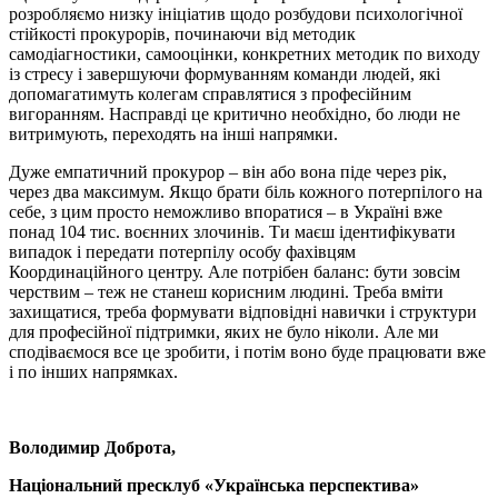
розробляємо низку ініціатив щодо розбудови психологічної
стійкості прокурорів, починаючи від методик
самодіагностики, самооцінки, конкретних методик по виходу
із стресу і завершуючи формуванням команди людей, які
допомагатимуть колегам справлятися з професійним
вигоранням. Насправді це критично необхідно, бо люди не
витримують, переходять на інші напрямки.
Дуже емпатичний прокурор – він або вона піде через рік,
через два максимум. Якщо брати біль кожного потерпілого на
себе, з цим просто неможливо впоратися – в Україні вже
понад 104 тис. воєнних злочинів. Ти маєш ідентифікувати
випадок і передати потерпілу особу фахівцям
Координаційного центру. Але потрібен баланс: бути зовсім
черствим – теж не станеш корисним людині. Треба вміти
захищатися, треба формувати відповідні навички і структури
для професійної підтримки, яких не було ніколи. Але ми
сподіваємося все це зробити, і потім воно буде працювати вже
і по інших напрямках.
Володимир Доброта,
Національний пресклуб «Українська перспектива»