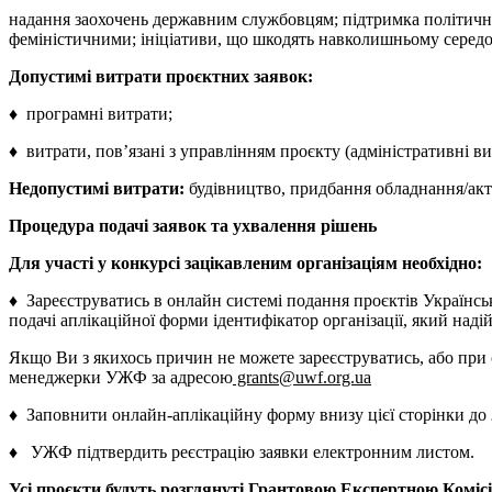
надання заохочень державним службовцям; підтримка політичних 
феміністичними; ініціативи, що шкодять навколишньому серед
Допустимі витрати проєктних заявок:
♦ програмні витрати;
♦ витрати, пов’язані з управлінням проєкту (адміністративні в
Недопустимі витрати:
будівництво, придбання обладнання/акти
Процедура подачі заявок та ухвалення рішень
Для участі у конкурсі зацікавленим організаціям необхідно:
♦ Зареєструватись в онлайн системі подання проєктів Українс
подачі аплікаційної форми ідентифікатор організації, який наді
Якщо Ви з якихось причин не можете зареєструватись, або при с
менеджерки УЖФ за адресою
grants@uwf.org.ua
♦ Заповнити онлайн-аплікаційну форму внизу цієї сторінки до
♦ УЖФ підтвердить реєстрацію заявки електронним листом.
Усі проєкти будуть розглянуті Грантовою Експертною Коміс