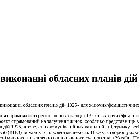
виконанні обласних планів дій
виконанні обласних планів дій 1325» для жіночих/феміністичних
ння спроможності регіональних коаліцій 1325 та жіночих/фемініс
єкт спрямований на залучення жінок, особливо представниць вр
нів дій 1325, проведення комунікаційних кампаній і підтримку ре
б (ВПО) та жінок із сільської місцевості. Проєкт створює умови 
ові мирного та гендерно рівноправного суспільства в Україні. 