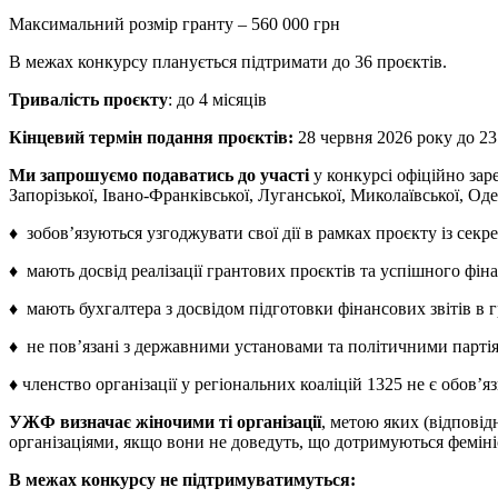
Максимальний розмір гранту – 560 000 грн
В межах конкурсу планується підтримати до 36 проєктів.
Тривалість проєкту
: до 4 місяців
Кінцевий термін подання проєктів:
28 червня 2026 року до 23
Ми запрошуємо подаватись до участі
у конкурсі офіційно зар
Запорізької, Івано-Франківської, Луганської, Миколаївської, Оде
♦ зобов’язуються узгоджувати свої дії в рамках проєкту із секрет
♦ мають досвід реалізації грантових проєктів та успішного фіна
♦ мають бухгалтера з досвідом підготовки фінансових звітів в 
♦ не пов’язані з державними установами та політичними парті
♦ членство організації у регіональних коаліцій 1325 не є обов’
УЖФ визначає жіночими ті організації
, метою яких (відповід
організаціями, якщо вони не доведуть, що дотримуються фемін
В межах конкурсу не підтримуватимуться: