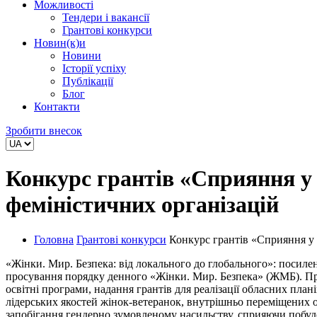
Можливості
Тендери і вакансії
Грантові конкурси
Новин(к)и
Новини
Історії успіху
Публікації
Блог
Контакти
Зробити внесок
Конкурс грантів «Сприяння у 
феміністичних організацій
Головна
Грантові конкурси
Конкурс грантів «Сприяння у 
«Жінки. Мир. Безпека: від локального до глобального»: посиле
просування порядку денного «Жінки. Мир. Безпека» (ЖМБ). Про
освітні програми, надання грантів для реалізації обласних пла
лідерських якостей жінок-ветеранок, внутрішньо переміщених осі
запобігання гендерно зумовленому насильству, сприяючи побуд