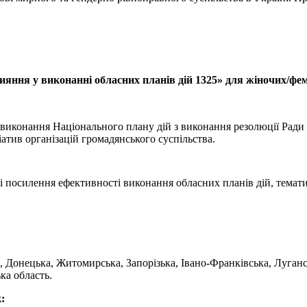
ння у виконанні обласних планів дій 1325» для жіночих/фемі
а виконання Національного плану дій з виконання резолюції Ради
іатив організацій громадянського суспільства.
 і посилення ефективності виконання обласних планів дій, тема
 Донецька, Житомирська, Запорізька, Івано-Франківська, Лугансь
ка область.
к: