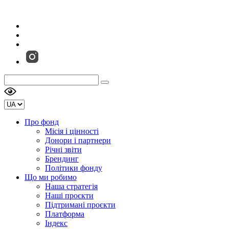
Про фонд
Місія і цінності
Донори і партнери
Річні звіти
Брендинг
Політики фонду
Що ми робимо
Наша стратегія
Наші проєкти
Підтримані проєкти
Платформа
Індекс