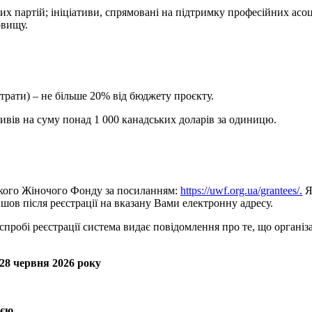
партій; ініціативи, спрямовані на підтримку професійних асоціа
овищу.
итрати) – не більше 20% від бюджету проєкту.
вів на суму понад 1 000 канадських доларів за одиницю.
ького Жіночого Фонду за посиланням:
https://uwf.org.ua/grantees/.
Я
йшов після реєстрації на вказану Вами електронну адресу.
пробі реєстрації система видає повідомлення про те, що організ
28 червня 2026 року
ією.