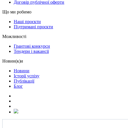
Договір публічної оферти
Що ми робимо
Наші проєкти
Підтримані проєкти
Можливості
Грантові конкурси
Тендери і вакансії
Новин(к)и
Новини
Історії успіху
Публікації
Блог