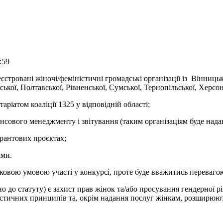
:59
еєстровані жіночі/феміністичні громадські організації із Вінниць
ської, Полтавської, Рівненської, Сумської, Тернопільської, Херсо
аріатом коаліції 1325 у відповідній області;
нсового менеджменту і звітування (таким організаціям буде надан
грантових проєктах;
ями.
язковою умовою участі у конкурсі, проте буде вважитись переваго
но до статуту) є захист прав жінок та/або просування гендерної 
істичних принципів та, окрім надання послуг жінкам, розширюют