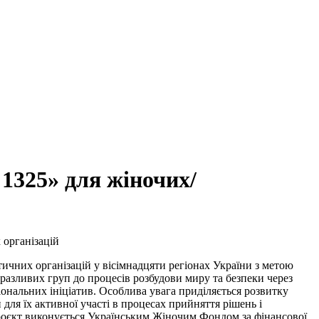
 1325» для жіночих/
 організацій
тичних організацій у вісімнадцяти регіонах України з метою
азливих груп до процесів розбудови миру та безпеки через
гіональних ініціатив. Особлива увага приділяється розвитку
для їх активної участі в процесах прийняття рішень і
Проєкт виконується Українським Жіночим Фондом за фінансової