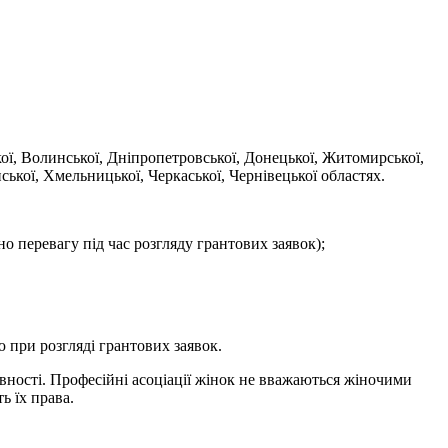
кої, Волинської, Дніпропетровської, Донецької, Житомирської,
нської, Хмельницької, Черкаської, Чернівецької областях.
о перевагу під час розгляду грантових заявок);
ю при розгляді грантових заявок.
рівності. Професійні асоціації жінок не вважаються жіночими
ь їх права.