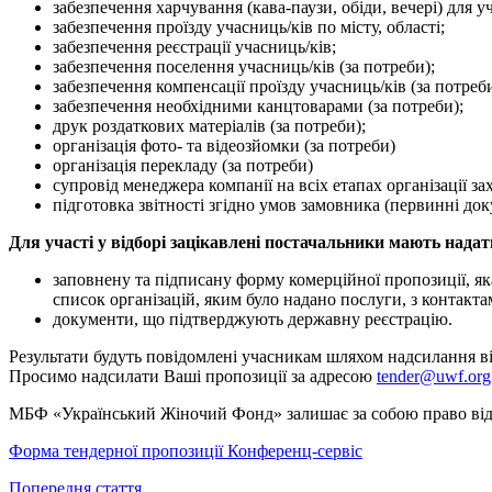
забезпечення харчування (кава-паузи, обіди, вечері) для уч
забезпечення проїзду учасниць/ків по місту, області;
забезпечення реєстрації учасниць/ків;
забезпечення поселення учасниць/ків (за потреби);
забезпечення компенсації проїзду учасниць/ків (за потреби
забезпечення необхідними канцтоварами (за потреби);
друк роздаткових матеріалів (за потреби);
організація фото- та відеозйомки (за потреби)
організація перекладу (за потреби)
супровід менеджера компанії на всіх етапах організації за
підготовка звітності згідно умов замовника (первинні док
Для участі у відборі зацікавлені постачальники мають надат
заповнену та підписану форму комерційної пропозиції, я
список організацій, яким було надано послуги, з контакт
документи, що підтверджують державну реєстрацію.
Результати будуть повідомлені учасникам шляхом надсилання 
Просимо надсилати Ваші пропозиції за адресою
tender@uwf.org
МБФ «Український Жіночий Фонд» залишає за собою право відхил
Форма тендерної пропозиції Конференц-сервіс
Попередня стаття