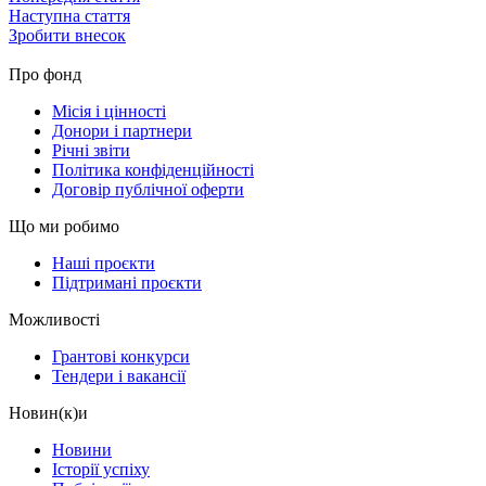
Наступна стаття
Зробити внесок
Про фонд
Місія і цінності
Донори і партнери
Річні звіти
Політика конфіденційності
Договір публічної оферти
Що ми робимо
Наші проєкти
Підтримані проєкти
Можливості
Грантові конкурси
Тендери і вакансії
Новин(к)и
Новини
Історії успіху