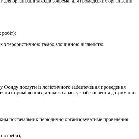
 для організації заходів зокрема, для громадських організацій
робіт);
них з терористичною та/або злочинною діяльністю.
му Фонду послуги із логістичного забезпечення проведення
 безпечних приміщеннях, а також гарантує забезпечення дотримання
а яким постачальник періодично організовуватиме проведення
 потреби);