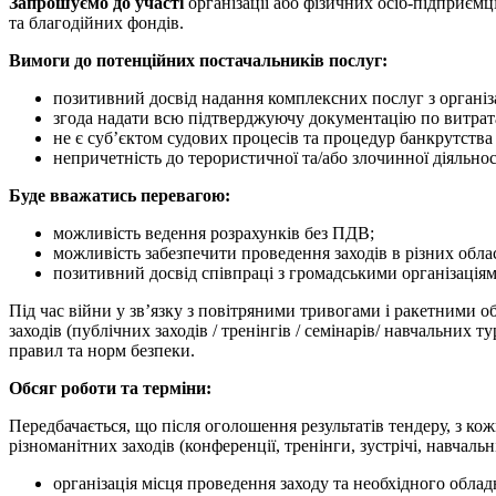
Запрошуємо до участі
організації або фізичних осіб-підприємц
та благодійних фондів.
Вимоги до потенційних постачальників послуг:
позитивний досвід надання комплексних послуг з організаці
згода надати всю підтверджуючу документацію по витрат
не є суб’єктом судових процесів та процедур банкрутства ч
непричетність до терористичної та/або злочинної діяльнос
Буде вважатись перевагою:
можливість ведення розрахунків без ПДВ;
можливість забезпечити проведення заходів в різних обла
позитивний досвід співпраці з громадськими організація
Під час війни у зв’язку з повітряними тривогами і ракетними 
заходів (публічних заходів / тренінгів / семінарів/ навчальних 
правил та норм безпеки.
Обсяг роботи та терміни:
Передбачається, що після оголошення результатів тендеру, з к
різноманітних заходів (конференції, тренінги, зустрічі, навчаль
організація місця проведення заходу та необхідного обладн