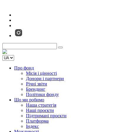
Про фонд
Місія і цінності
Донори і партнери
Річні звіти
Брендинг
Політики фонду
Що ми робимо
Наша стратегія
Наші проєкти
Підтримані проєкти
Платформа
Індекс
Можливості