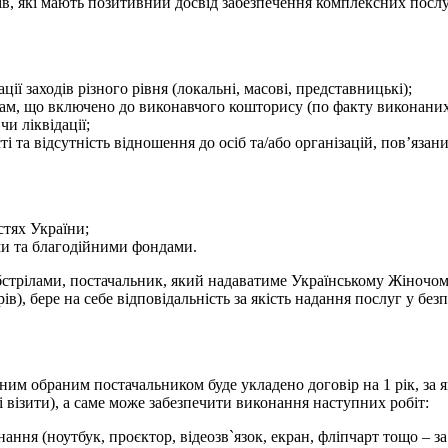
ів, які мають позитивний досвід забезпечення комплексних послуг
ї заходів різного рівня (локальні, масові, представницькі);
ам, що включено до виконавчого кошторису (по факту виконаних 
и ліквідації;
ті та відсутність відношення до осіб та/або організацій, пов’яза
стях України;
ми та благодійними фондами.
обстрілами, постачальник, який надаватиме Українському Жіночо
турів), бере на себе відповідальність за якість надання послуг у
ожним обраним постачальником буде укладено договір на 1 рік, з
ні візити), а саме може забезпечити виконання наступних робіт:
ання (ноутбук, проєктор, відеозв`язок, екран, фліпчарт тощо – за