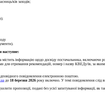
асниць/ків заходів;
);
ходу
ументи).
и наступне:
ка містить інформацію щодо досвіду постачальника, включаючи р
ами для отримання рекомендацій, номер і назву КВЕДу/ів, за яки
відповідного повідомлення електронною поштою.
.ua
до
18 березня 2026
року включно. У темі повідомлення слід 
ити пропозиції, подані без усієї запитуваної інформації, як та