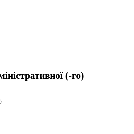
іністративної (-го)
)