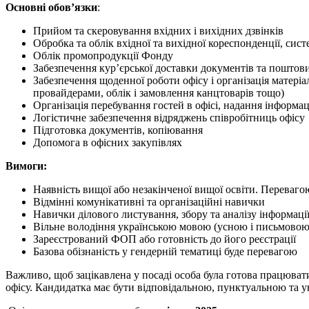
Основні обов’язки
:
Прийом та скеровування вхідних і вихідних дзвінків
Обробка та облік вхідної та вихідної кореспонденції, сис
Облік промопродукції Фонду
Забезпечення кур’єрської доставки документів та поштов
Забезпечення щоденної роботи офісу і організація матері
провайдерами, облік і замовлення канцтоварів тощо)
Організація перебування гостей в офісі, надання інформа
Логістичне забезпечення відряджень співробітниць офісу
Підготовка документів, копіювання
Допомога в офісних закупівлях
Вимоги:
Наявність вищої або незакінченої вищої освіти. Перевагою
Відмінні комунікативні та організаційні навички
Навички ділового листування, збору та аналізу інформаці
Вільне володіння українською мовою (усною і письмовою),
Зареєстрований ФОП або готовність до його реєстрації
Базова обізнаність у гендерній тематиці буде перевагою
Важливо, щоб зацікавлена у посаді особа була готова працювати
офісу. Кандидатка має бути відповідальною, пунктуальною та у