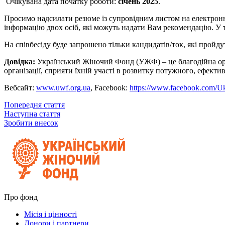
Очікувана дата початку роботи:
січень
2025
.
Просимо надсилати резюме із супровідним листом на електрон
інформацію двох осіб, які можуть надати Вам рекомендацію. У т
На співбесіду буде запрошено тільки кандидатів/ток, які пройду
Довідка:
Український Жіночий Фонд (УЖФ) – це благодійна орга
організації, сприяти їхній участі в розвитку потужного, ефекти
Вебсайт:
www.uwf.org.ua
, Facebook:
https://www.facebook.com/
Попередня стаття
Наступна стаття
Зробити внесок
Про фонд
Місія і цінності
Донори і партнери