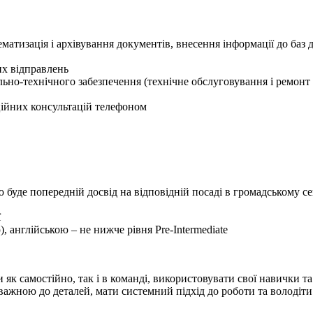
тематизація і архівування документів, внесення інформації до ба
их відправлень
ально-технічного забезпечення (технічне обслуговування і ремонт
ційних консультацій телефоном
 буде попередній досвід на відповідній посаді в громадському се
ї
 англійською – не нижче рівня Pre-Intermediate
 як самостійно, так і в команді, використовувати свої навички 
важною до деталей, мати системний підхід до роботи та володіти