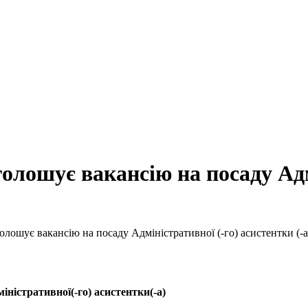
лошує вакансію на посаду Адм
ошує вакансію на посаду Адміністративної (-го) асистентки (-а
іністративної(-го) асистентки(-а)