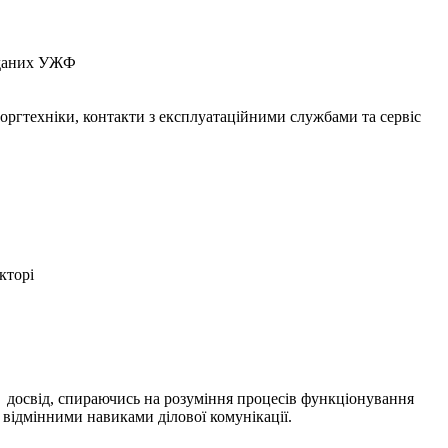
з даних УЖФ
 оргтехніки, контакти з експлуатаційними службами та сервіс
кторі
та досвід, спираючись на розуміння процесів функціонування
 відмінними навиками ділової комунікації.