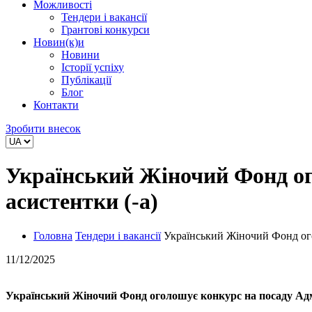
Можливості
Тендери і вакансії
Грантові конкурси
Новин(к)и
Новини
Історії успіху
Публікації
Блог
Контакти
Зробити внесок
Український Жіночий Фонд ого
асистентки (-а)
Головна
Тендери і вакансії
Український Жіночий Фонд огол
11/12/2025
Український Жіночий Фонд оголошує конкурс на посаду
Адм