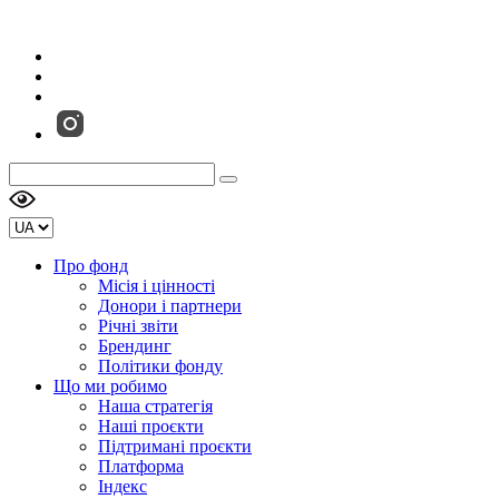
Про фонд
Місія і цінності
Донори і партнери
Річні звіти
Брендинг
Політики фонду
Що ми робимо
Наша стратегія
Наші проєкти
Підтримані проєкти
Платформа
Індекс