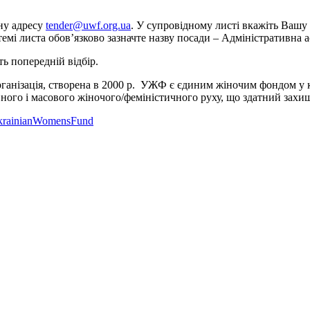
ну адресу
tender@uwf.org.ua
. У супровідному листі вкажіть Вашу
емі листа обов’язково зазначте назву посади – Адміністративна 
ть попередній відбір.
нізація, створена в 2000 р. УЖФ є єдиним жіночим фондом у кра
вного і масового жіночого/феміністичного руху, що здатний захищ
UkrainianWomensFund