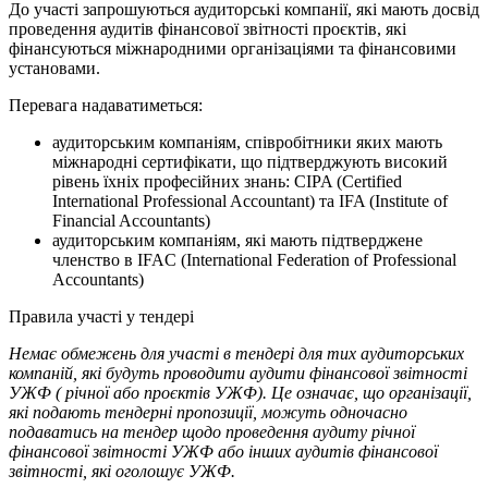
До участі запрошуються аудиторські компанії, які мають досвід
проведення аудитів фінансової звітності проєктів, які
фінансуються міжнародними організаціями та фінансовими
установами.
Перевага надаватиметься:
аудиторським компаніям, співробітники яких мають
міжнародні сертифікати, що підтверджують високий
рівень їхніх професійних знань: CIPA (Certified
International Professional Accountant) та IFA (Institute of
Financial Accountants)
аудиторським компаніям, які мають підтверджене
членство в IFAC (International Federation of Professional
Accountants)
Правила участі у тендері
Немає обмежень для участі в тендері для тих аудиторських
компаній, які будуть проводити аудити фінансової звітності
УЖФ ( річної або проєктів УЖФ). Це означає, що організації,
які подають тендерні пропозиції, можуть одночасно
подаватись на тендер щодо проведення аудиту річної
фінансової звітності УЖФ або інших аудитів фінансової
звітності, які оголошує УЖФ.