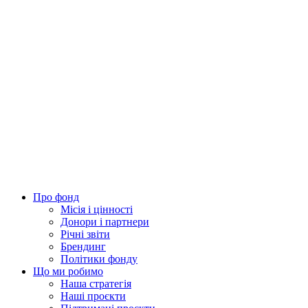
Про фонд
Місія і цінності
Донори і партнери
Річні звіти
Брендинг
Політики фонду
Що ми робимо
Наша стратегія
Наші проєкти