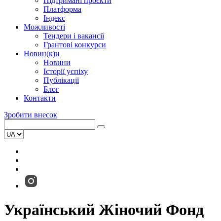
Підтримані проєкти
Платформа
Індекс
Можливості
Тендери і вакансії
Грантові конкурси
Новин(к)и
Новини
Історії успіху
Публікації
Блог
Контакти
Зробити внесок
Український Жіночий Фонд