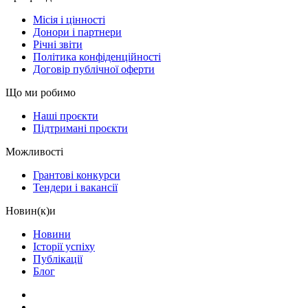
Місія і цінності
Донори і партнери
Річні звіти
Політика конфіденційності
Договір публічної оферти
Що ми робимо
Наші проєкти
Підтримані проєкти
Можливості
Грантові конкурси
Тендери і вакансії
Новин(к)и
Новини
Історії успіху
Публікації
Блог