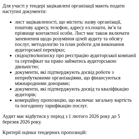
Для участі у тендері зацікавлені організації мають подати
наступні документи:
лист зацікавленості, що містить: назву організації,
поштову адресу, телефон, адресу ел.пошти, ім’я та
прізвище контактної особи. Лист має також включати
запевнення щодо розуміння цілей аудиту та обсягу
послуг, методологію та план роботи для виконання
аудиторської перевірки;
свідоцтво/виписку про реєстрацію аудиторської компанії
та сертифікат на право займатись аудиторською
діяльністю;
документи, які підтверджують досвід роботи з
неприбутковими організаціями, що фінансуються
міжнародними донорами;
документи, які підтверджують досвід та кваліфікацію
аудиторів;
комерційну пропозицію, що включає загальну вартість
та погодинну тарифікацію послуг.
Аудит має відбутися у період з 1 лютого 2026 року до 5
березня 2026 року.
Критерії оцінки тендерних пропозицій: