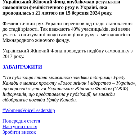
Український Жіночий Фонд опублікував результати
самооцінки феміністичного руху в Україні, яка
проводилась з 21 лютого по 15 березня 2024 року.
Феміністичний рух України перейшов від стадії становлення
до стадії зрілості. Так вважають 40% учасниць/ків, які взяли
участь в опитуванні щодо самооцінки руху за методологією
Міжнародного жіночого фонду.
Український Жіночий Фонд проводить подібну самооцінку з
2017 року.
ЗАВАНТАЖИТИ
*Ця публікація стала можливою завдяки підтримці Уряду
Канади в межах проєкту «Голос жінок і лідерство – Україна»,
що впроваджується Українським Жіночим Фондом (УЖФ).
Інформація, що представлена у публікації, не завжди
відображає погляди Уряду Канади.
#WomensVoiceLeadership
Попередня стаття
Наступна стаття
Зробити внесок