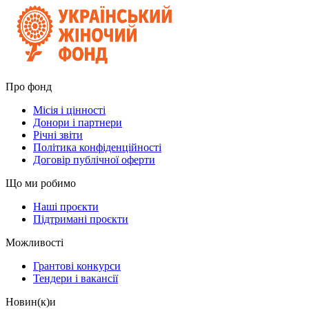
Про фонд
Місія і цінності
Донори і партнери
Річні звіти
Політика конфіденційності
Договір публічної оферти
Що ми робимо
Наші проєкти
Підтримані проєкти
Можливості
Грантові конкурси
Тендери і вакансії
Новин(к)и