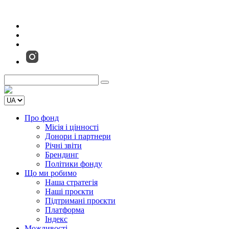
Про фонд
Місія і цінності
Донори і партнери
Річні звіти
Брендинг
Політики фонду
Що ми робимо
Наша стратегія
Наші проєкти
Підтримані проєкти
Платформа
Індекс
Можливості