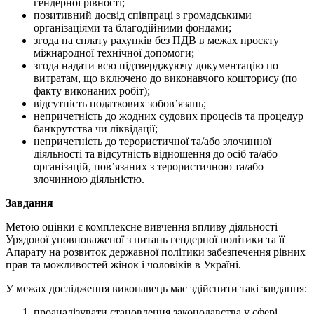
гендерної рівності;
позитивний досвід співпраці з громадськими
організаціями та благодійними фондами;
згода на сплату рахунків без ПДВ в межах проєкту
міжнародної технічної допомоги;
згода надати всю підтверджуючу документацію по
витратам, що включено до виконавчого кошторису (по
факту виконаних робіт);
відсутність податкових зобов’язань;
непричетність до жодних судових процесів та процедур
банкрутства чи ліквідації;
непричетність до терористичної та/або злочинної
діяльності та відсутність відношення до осіб та/або
організацій, пов’язаних з терористичною та/або
злочинною діяльністю.
Завдання
Метою оцінки є комплексне вивчення впливу діяльності
Урядової уповноваженої з питань гендерної політики та її
Апарату на розвиток державної політики забезпечення рівних
прав та можливостей жінок і чоловіків в Україні.
У межах дослідження виконавець має здійснити такі завдання:
проаналізувати становлення законодавства у сфері