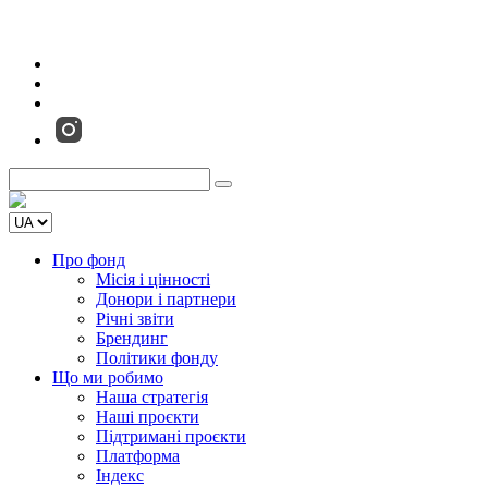
Про фонд
Місія і цінності
Донори і партнери
Річні звіти
Брендинг
Політики фонду
Що ми робимо
Наша стратегія
Наші проєкти
Підтримані проєкти
Платформа
Індекс