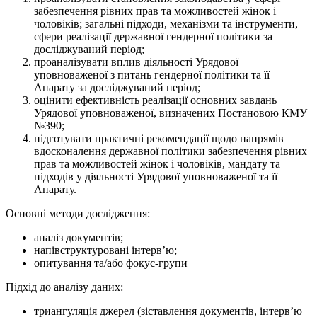
забезпечення рівних прав та можливостей жінок і
чоловіків; загальні підходи, механізми та інструменти,
сфери реалізації державної гендерної політики за
досліджуваний період;
проаналізувати вплив діяльності Урядової
уповноваженої з питань гендерної політики та її
Апарату за досліджуваний період;
оцінити ефективність реалізації основних завдань
Урядової уповноваженої, визначених Постановою КМУ
№390;
підготувати практичні рекомендації щодо напрямів
вдосконалення державної політики забезпечення рівних
прав та можливостей жінок і чоловіків, мандату та
підходів у діяльності Урядової уповноваженої та її
Апарату.
Основні методи дослідження:
аналіз документів;
напівструктуровані інтерв’ю;
опитування та/або фокус-групи
Підхід до аналізу даних:
триангуляція джерел (зіставлення документів, інтерв’ю