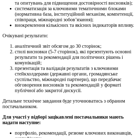
та опитувань для підвищення достовірності висновків);
систематизація за ключовими тематичними блоками
(нормативна база, інституційний механізм, компетенції,
співпраця, міжнародні зобов’язання);
виокремлення кількісних та якісних індикаторів впливу.
Очікувані результати:
аналітичний звіт обсягом до 30 сторінок;
стилі висновки (5-7 сторінок), які презентують основні
результати та рекомендації для політичних рішень і
комунікацій;
презентація та валідація результатів з ключовими
стейкхолдерами (державні органи, громадянське
суспільство, міжнародні партнери), що передбачає
обговорення висновків та рекомендацій у форматі
публічної або закритої дискусії.
Детальне технічне завдання буде уточнюватись з обраним
постачальником.
Для участі у відборі зацікавлені постачальники мають
надати наступне:
портфоліо, рекомендації, резюме ключових виконавців,