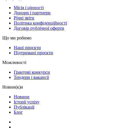
Місія і цінності
Донори і партнери
Річні звіти
Політика конфіденційності
Договір публічної оферти
Що ми робимо
Наші проєкти
Підтримані проєкти
Можливості
Грантові конкурси
Тендери і вакансії
Новин(к)и
Новини
Історії успіху
Публікації
Блог