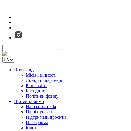
Про фонд
Місія і цінності
Донори і партнери
Річні звіти
Брендинг
Політики фонду
Що ми робимо
Наша стратегія
Наші проєкти
Підтримані проєкти
Платформа
Індекс