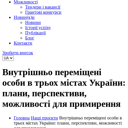
Можливості
Тендери і вакансії
Грантові конкурси
Новин(к)и
Новини
Історії успіху
Публікації
Блог
Контакти
Зробити внесок
Внутрішньо переміщені
особи в трьох містах України:
плани, перспективи,
можливості для примирення
Головна
Наші проєкти
Внутрішньо переміщені особи в
трьох містах України: плани, перспективи, можливості