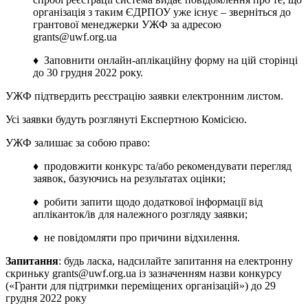
організація з таким ЄДРПОУ уже існує – зверніться до
грантової менеджерки УЖФ за адресою
grants@uwf.org.ua
♦ Заповнити онлайн-аплікаційну форму на цій сторінці
до 30 грудня 2022 року.
УЖФ підтвердить реєстрацію заявки електронним листом.
Усі заявки будуть розглянуті Експертною Комісією.
УЖФ залишає за собою право:
♦ продовжити конкурс та/або рекомендувати перегляд
заявок, базуючись на результатах оцінки;
♦ робити запити щодо додаткової інформації від
апліканток/ів для належного розгляду заявки;
♦ не повідомляти про причини відхилення.
Запитання
: будь ласка, надсилайте запитання на електронну
скриньку grants@uwf.org.ua із зазначенням назви конкурсу
(«Гранти для підтримки переміщених організацій») до 29
грудня 2022 року