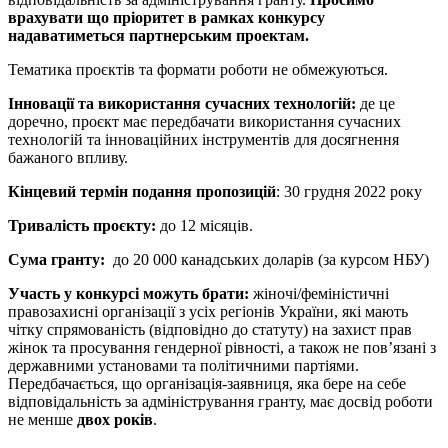
врахувати що пріоритет в рамках конкурсу
надаватиметься партнерським проектам.
Тематика проєктів та формати роботи не обмежуються.
Інновації та використання сучасних технологій:
де це
доречно, проєкт має передбачати використання сучасних
технологій та інноваційних інструментів для досягнення
бажаного впливу.
Кінцевий термін подання пропозицій
: 30 грудня 2022 року
Тривалість проєкту:
до 12 місяців.
Сума гранту:
до 20 000 канадських доларів (за курсом НБУ)
Участь у конкурсі можуть брати:
жіночі/феміністичні
правозахисні організації з усіх регіонів України, які мають
чітку спрямованість (відповідно до статуту) на захист прав
жінок та просування гендерної рівності, а також не пов’язані з
державними установами та політичними партіями.
Передбачається, що організація-заявниця, яка бере на себе
відповідальність за адміністрування гранту, має досвід роботи
не менше
дво
х років
.