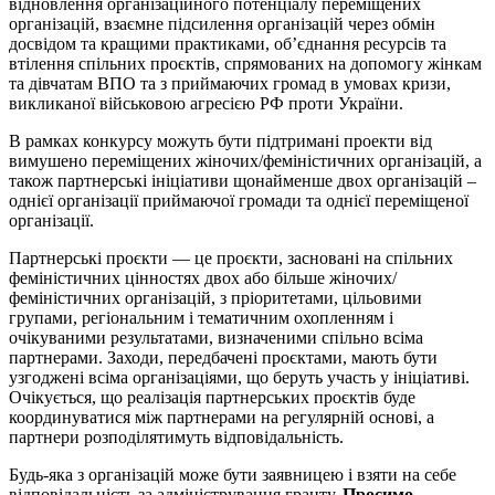
відновлення організаційного потенціалу переміщених
організацій, взаємне підсилення організацій через обмін
досвідом та кращими практиками, об’єднання ресурсів та
втілення спільних проєктів, спрямованих на допомогу жінкам
та дівчатам ВПО та з приймаючих громад в умовах кризи,
викликаної військовою агресією РФ проти України.
В рамках конкурсу можуть бути підтримані проекти від
вимушено переміщених жіночих/феміністичних організацій, а
також партнерські ініціативи щонайменше двох організацій –
однієї організації приймаючої громади та однієї переміщеної
організації.
Партнерські проєкти — це проєкти, засновані на спільних
феміністичних цінностях двох або більше жіночих/
феміністичних організацій, з пріоритетами, цільовими
групами, регіональним і тематичним охопленням і
очікуваними результатами, визначеними спільно всіма
партнерами. Заходи, передбачені проєктами, мають бути
узгоджені всіма організаціями, що беруть участь у ініціативі.
Очікується, що реалізація партнерських проєктів буде
координуватися між партнерами на регулярній основі, а
партнери розподілятимуть відповідальність.
Будь-яка з організацій може бути заявницею і взяти на себе
відповідальність за адміністрування гранту.
Просимо