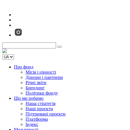
Про фонд
Місія і цінності
Донори і партнери
Річні звіти
Брендинг
Політики фонду
Що ми робимо
Наша стратегія
Наші проєкти
Підтримані проєкти
Платформа
Індекс
Можливості