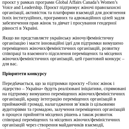
проєкт у рамках програми Global Affairs Canada’s Women’s
Voice and Leadership. Проєкт підтримує жіночі правозахисні
організації, активісток та платформи взаємодії для досягнення
їхніх інституційних, програмних та адвокаційних цілей задля
забезпечення прав жінок та дівчат і просування гендерної
рівності в Україні.
Якщо ви представляєте українську жіночу/феміністичну
організацію і маєте інноваційні ідеї для підтримки вимушено
переміщених жіночих/феміністичних організацій, розвитку
співпраці та взаємного підсилення переміщених та місцевих
жіночих/феміністичних організацій, цей грантовий конкурс –
для вас.
Пріоритети конкурсу
Передбачається, що за підтримки проєкту «Голос жінок і
лідерство – Україна» будуть реалізовані ініціативи, спрямовані
на підтримку вимушено переміщених жіночих/феміністичних
організацій, кращу інтеграцію переміщених організацій в
приймаючій громаді, налагодження зв’язків із цільовими
аудиторіями та громадою, залучення переміщених організацій
в процеси прийняття місцевих рішень а також розвиток
співпраці переміщених та місцевих жіночих/феміністичних
організацій через створення майданчиків взаємодії,