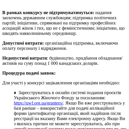
В рамках конкурсу не підтримуватимуться:
надання
заохочень державним службовцям; підтримка політичних
партій; ініціативи, спрямовані на підтримку професійних
асоціацій жінок і тих, що не є феміністичними; ініціативи, що
шкодять навколишньому середовищу.
Допустимі витрати:
організаційна підтримка, включаючи
оплату персоналу і відрядження.
Недопустимі витрати
: будівництво, придбання обладнання/
активів на суму понад 1 000 канадських доларів.
Процедура подачі заявок:
Для участі у конкурсі зацікавленим організаціям необхідно:
♦ Зареєструватись в онлайн системі подання проєктів
Українського Жіночого Фонду за посиланням:
https://uwf.org.ua/grantees/
. Якщо Ви вже реєструвались у
базі раніше – використайте для подачі аплікаційної
форми ідентифікатор організації, який надійшов після
реєстрації на вказану Вами електронну адресу. Якщо Ви
з якихось причин не можете зареєструватись, або при
спробі реєстрації система видає повідомлення про те, що