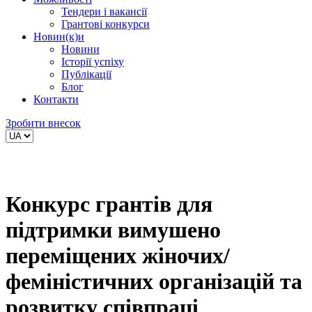
Тендери і вакансії
Грантові конкурси
Новин(к)и
Новини
Історії успіху
Публікації
Блог
Контакти
Зробити внесок
Конкурс грантів для
підтримки вимушено
переміщених жіночих/
феміністичних організацій та
розвитку співпраці