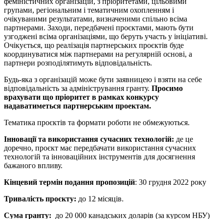
феміністичних організацій, з пріоритетами, цільовими
групами, регіональним і тематичним охопленням і
очікуваними результатами, визначеними спільно всіма
партнерами. Заходи, передбачені проєктами, мають бути
узгоджені всіма організаціями, що беруть участь у ініціативі.
Очікується, що реалізація партнерських проєктів буде
координуватися між партнерами на регулярній основі, а
партнери розподілятимуть відповідальність.
Будь-яка з організацій може бути заявницею і взяти на себе
відповідальність за адміністрування гранту.
Просимо
врахувати що пріоритет в рамках конкурсу
надаватиметься партнерським проектам.
Тематика проєктів та формати роботи не обмежуються.
Інновації та використання сучасних технологій:
де це
доречно, проєкт має передбачати використання сучасних
технологій та інноваційних інструментів для досягнення
бажаного впливу.
Кінцевий термін подання пропозицій
: 30 грудня 2022 року
Тривалість проєкту:
до 12 місяців.
Сума гранту:
до 20 000 канадських доларів (за курсом НБУ)