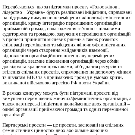
Передбачається, що за підтримки проєкту «Голос жінок і
лідерство – Україна» будуть реалізовані ініціативи, спрямовані
на підтримку вимушено переміщених жіночих/феміністичних
організацій, кращу інтеграцію переміщених організацій в
приймаючій громаді, налагодження зв’язків із цільовими
аудиторіями та громадою, залучення переміщених організацій
в процеси прийняття місцевих рішень а також розвиток
співпраці переміщених та місцевих жіночих/феміністичних
організацій через створення майданчиків взаємодії,
відновлення організаційного потенціалу переміщених
організацій, взаємне підсилення організацій через обмін
досвідом та кращими практиками, об’єднання ресурсів та
втілення спільних проєктів, спрямованих на допомогу жінкам
та дівчатам ВПО та з приймаючих громад в умовах кризи,
викликаної військовою агресією РФ проти України.
В рамках конкурсу можуть бути підтримані проекти від
вимушено переміщених жіночих/феміністичних організацій, а
також партнерські ініціативи щонайменше двох організацій –
однієї організації приймаючої громади та однієї переміщеної
організації.
Партнерські проєкти — це проєкти, засновані на спільних
феміністичних цінностях двох або більше жіночих/