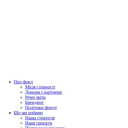
Про фонд
Місія і цінності
Донори і партнери
Річні звіти
Брендинг
Політики фонду
Що ми робимо
Наша стратегія
Наші проєкти