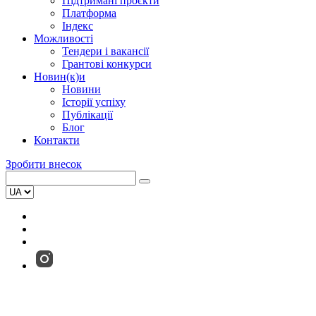
Підтримані проєкти
Платформа
Індекс
Можливості
Тендери і вакансії
Грантові конкурси
Новин(к)и
Новини
Історії успіху
Публікації
Блог
Контакти
Зробити внесок