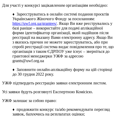
Для участі у конкурсі зацікавленим організаціям необхідно:
♦ Зареєструватись в онлайн системі подання проєктів
Українського Жіночого Фонду за посиланням:
https://uwf.org.ua/grantees/
. Якщо Ви вже реєструвались у
базі раніше – використайте для подачі аплікаційної
форми ідентифікатор організації, який надійшов після
реєстрації на вказану Вами електронну адресу. Якщо Ви
з якихось причин не можете зареєструватись, або при
спробі реєстрації система видає повідомлення про те, що
організація з таким ЄДРПОУ уже існує – зверніться до
грантової менеджерки УЖФ за адресою
grants@uwf.org.ua
♦ Заповнити онлайн-аплікаційну форму на цій сторінці
до 30 грудня 2022 року.
УЖФ підтвердить реєстрацію заявки електронним листом.
Усі заявки будуть розглянуті Експертною Комісією.
УЖФ залишає за собою право:
♦ продовжити конкурс та/або рекомендувати перегляд
заявок, базуючись на результатах оцінки;