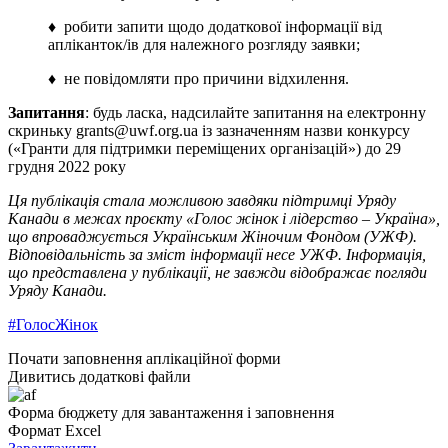
♦ робити запити щодо додаткової інформації від
апліканток/ів для належного розгляду заявки;
♦ не повідомляти про причини відхилення.
Запитання
: будь ласка, надсилайте запитання на електронну
скриньку grants@uwf.org.ua із зазначенням назви конкурсу
(«Гранти для підтримки переміщених організацій») до 29
грудня 2022 року
Ця публікація стала можливою завдяки підтримці Уряду
Канади в межах проєкту «Голос жінок і лідерство – Україна»,
що впроваджується Українським Жіночим Фондом (УЖФ).
Відповідальність за зміст інформації несе УЖФ. Інформація,
що представлена у публікації, не завжди відображає погляди
Уряду Канади.
#ГолосЖінок
Почати заповнення аплікаційної форми
Дивитись додаткові файли
Форма бюджету для завантаження і заповнення
Формат Excel