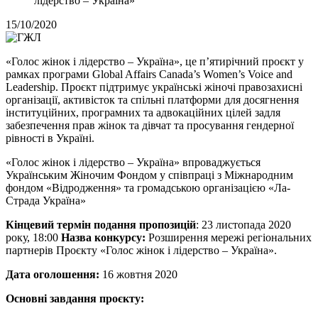
лідерство – Україна»
15/10/2020
«Голос жінок і лідерство – Україна», це п’ятирічний проєкт у
рамках програми Global Affairs Canada’s Women’s Voice and
Leadership. Проєкт підтримує українські жіночі правозахисні
організації, активісток та спільні платформи для досягнення
інституційних, програмних та адвокаційних цілей задля
забезпечення прав жінок та дівчат та просування гендерної
рівності в Україні.
«Голос жінок і лідерство – Україна» впроваджується
Українським Жіночим Фондом у співпраці з Міжнародним
фондом «Відродження» та громадською організацією «Ла-
Страда Україна»
Кінцевий термін подання пропозицій
: 23 листопада 2020
року, 18:00
Назва конкурсу:
Розширення мережі регіональних
партнерів Проєкту «Голос жінок і лідерство – Україна».
Дата оголошення:
16 жовтня 2020
Основні завдання проєкту: