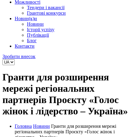
Можливості
Тендери і вакансії
Грантові конкурси
Новин(к)и
Новини
Історії успіху
Публікації
Блог
Контакти
Зробити внесок
Гранти для розширення
мережі регіональних
партнерів Проєкту «Голос
жінок і лідерство – Україна»
Головна
Новини
Гранти для розширення мережі
регіональних партнерів Проєкту «Голос жінок і