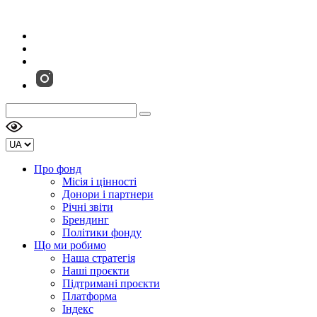
Про фонд
Місія і цінності
Донори і партнери
Річні звіти
Брендинг
Політики фонду
Що ми робимо
Наша стратегія
Наші проєкти
Підтримані проєкти
Платформа
Індекс