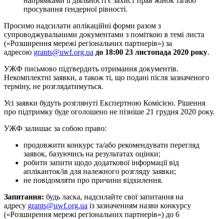
напрямками її діяльності є захист прав жінок та/або
просування ґендерної рівності.
Просимо надсилати аплікаційні форми разом з
супроводжувальними документами з поміткою в темі листа
(«Розширення мережі регіональних партнерів») за
адресою
grants@uwf.org.ua
до 18:00 23 листопада 2020 року
.
УЖФ письмово підтвердить отримання документів.
Некомплектні заявки, а також ті, що подані після зазначеного
терміну, не розглядатимуться.
Усі заявки будуть розглянуті Експертною Комісією. Рішення
про підтримку буде оголошено не пізніше 21 грудня 2020 року.
УЖФ залишає за собою право:
продовжити конкурс та/або рекомендувати перегляд
заявок, базуючись на результатах оцінки;
робити запити щодо додаткової інформації від
апліканток/ів для належного розгляду заявки;
не повідомляти про причини відхилення.
Запитання:
будь ласка, надсилайте свої запитання на
адресу
grants@uwf.org.ua
із зазначенням назви конкурсу
(«Розширення мережі регіональних партнерів») до 6