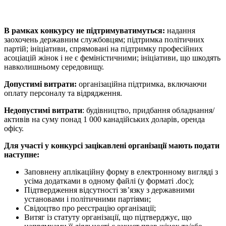
В рамках конкурсу не підтримуватимуться:
надання
заохочень державним службовцям; підтримка політичних
партій; ініціативи, спрямовані на підтримку професійних
асоціацій жінок і не є феміністичними; ініціативи, що шкодять
навколишньому середовищу.
Допустимі витрати:
організаційна підтримка, включаючи
оплату персоналу та відрядження.
Недопустимі витрати
: будівництво, придбання обладнання/
активів на суму понад 1 000 канадійських доларів, оренда
офісу.
Для участі у конкурсі зацікавлені організації мають подати
наступне:
Заповнену аплікаційну форму в електронному вигляді з
усіма додатками в одному файлі (у форматі .doc);
Підтвердження відсутності зв’язку з державними
установами і політичними партіями;
Свідоцтво про реєстрацію організації;
Витяг із статуту організації, що підтверджує, що