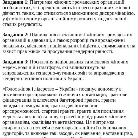
Завдання 1:
Підтримка жіночих громадських організацій,
особливо тих, які представляють інтереси вразливих жінок і
дівчат та таких, що стикаються з множинною дискримінацією,
у феміністичному організаційному розвитку та досягненні
сталих результатів.
Завдання 2:
Підвищення ефективності жіночих громадських
організацій в адвокації, а також розробці та впровадженні
локальних, місцевих і національних ініціатив, спрямованих на
захист прав жінок та просування гендерної рівності.
Завдання 3:
Посилення національних та місцевих жіночих
мереж, коаліцій і платформ, які впливатимуть на
запровадження гендерно-чутливих змін та впровадження
гендерно-чутливої політики в Україні.
«Голос жінок і лідерство – Україна» поєднує допомогу в
посиленні оргспроможності жіночих організацій, грантове
фінансування (включаючи багаторічні гранти, гранти
швидкого реагування, гранти для посилення
оргспроможності, стартові гранти, гранти для посилення
мереж та альянсів) та іншу стратегічну підтримку жіночим
організаціям, коаліціям та активісткам. Ця підтримка
спирається на потреби самих організацій та їхніх цільових
аудиторій, та включає такі заходи, як навчання, наставництво,