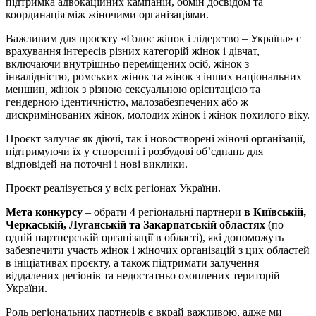
підтримка адвокаційних кампаній, обмін досвідом та
координація між жіночими організаціями.
Важливим для проєкту «Голос жінок і лідерство – Україна» є
врахування інтересів різних категорій жінок і дівчат,
включаючи внутрішньо переміщених осіб, жінок з
інвалідністю, ромських жінок та жінок з інших національних
меншин, жінок з різною сексуальною орієнтацією та
гендерною ідентичністю, малозабезпечених або ж
дискримінованих жінок, молодих жінок і жінок похилого віку.
Проєкт залучає як діючі, так і новостворені жіночі організації,
підтримуючи їх у створенні і розбудові об’єднань для
відповідей на поточні і нові виклики.
Проєкт реалізується у всіх регіонах України.
Мета конкурсу
– обрати 4 регіональні партнери
в Київській,
Черкаській, Луганській та Закарпатській областях
(по
одній партнерській організації в області), які допоможуть
забезпечити участь жінок і жіночих організацій з цих областей
в ініціативах проєкту, а також підтримати залучення
віддалених регіонів та недостатньо охоплених територій
України.
Роль регіональних партнерів є вкрай важливою, адже ми