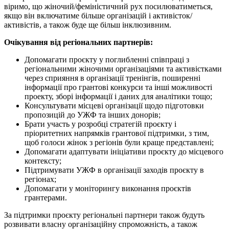
віримо, що жіночий/феміністичний рух посилюватиметься,
якщо він включатиме більше організацій і активісток/
активістів, а також буде ще більш інклюзивним.
Очікування від регіональних партнерів:
Допомагати проєкту у поглибленні співпраці з
регіональними жіночими організаціями та активістками
через сприяння в організації тренінгів, поширенні
інформації про грантові конкурси та інші можливості
проекту, зборі інформації і даних для аналітики тощо;
Консультувати місцеві організації щодо підготовки
пропозицій до УЖФ та інших донорів;
Брати участь у розробці стратегій проєкту і
пріоритетних напрямків грантової підтримки, з тим,
щоб голоси жінок з регіонів були краще представлені;
Допомагати адаптувати ініціативи проєкту до місцевого
контексту;
Підтримувати УЖФ в організації заходів проєкту в
регіонах;
Допомагати у моніторингу виконання проєктів
грантерами.
За підтримки проєкту регіональні партнери також будуть
розвивати власну організаційну спроможність, а також