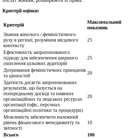
послуг жінкам, розширюють їх права.
Критерії оцінки:
Максимальний
Критерій
показник
Знання жіночого / феміністичного
руху в регіоні, розуміння місцевого
25
контексту
Ефективність запропонованого
підходу для забезпечення ширшого
25
охоплення цільових аудиторій
Дотримання феміністичних принципів
20
та цінностей
Здатність досягти запропонованих
результатів, що базується на
попередньому досвіді та наявних
20
організаційних та людських ресурсах
організації (офіс, персонал,
організаційні політики та процедури)
Можливість забезпечити належний
рівень фінансового менеджменту та
10
звітності
Всього
100