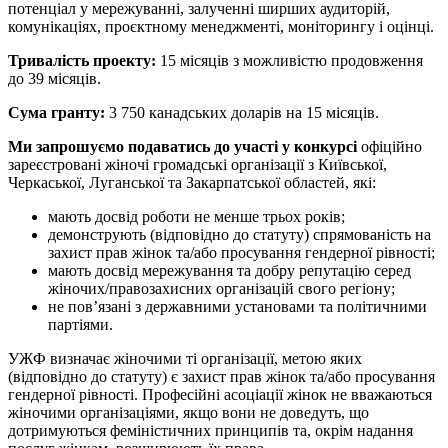
потенціал у мережуванні, залученні ширших аудиторій,
комунікаціях, проєктному менеджменті, моніторингу і оцінці.
Тривалість проекту:
15 місяців з можливістю продовження
до 39 місяців.
Сума гранту:
3 750 канадських доларів на 15 місяців.
Ми запрошуємо подаватись до участі у конкурсі
офіційно
зареєстровані жіночі громадські організації з Київської,
Черкаської, Луганської та Закарпатської областей, які:
мають досвід роботи не менше трьох років;
демонструють (відповідно до статуту) спрямованість на
захист прав жінок та/або просування гендерної рівності;
мають досвід мережування та добру репутацію серед
жіночих/правозахисних організацій свого регіону;
не пов’язані з державними установами та політичними
партіями.
УЖФ визначає жіночими ті організації, метою яких
(відповідно до статуту) є захист прав жінок та/або просування
гендерної рівності. Професійні асоціації жінок не вважаються
жіночими організаціями, якщо вони не доведуть, що
дотримуються феміністичних принципів та, окрім надання