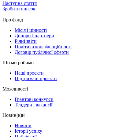
Наступна стаття
Зробити внесок
Про фонд
Місія і цінності
Донори і партнери
Річні звіти
Політика конфіденційності
Договір публічної оферти
Що ми робимо
Наші проєкти
Підтримані проєкти
Можливості
Грантові конкурси
Тендери і вакансії
Новин(к)и
Новини
Історії успіху
Публікації