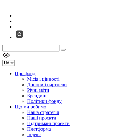
Про фонд
Місія і цінності
Донори і партнери
Річні звіти
Брендинг
Політики фонду
Що ми робимо
Наша стратегія
Наші проєкти
Підтримані проєкти
Платформа
Індекс