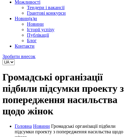
Можливості
Тендери і вакансії
Грантові конкурси
Новин(к)и
Новини
Історії успіху
Публікації
Блог
Контакти
Зробити внесок
Громадські організації
підбили підсумки проекту з
попередження насильства
щодо жінок
Головна
Новини
Громадські організації підбили
підсумки проекту з попередження насильства щодо