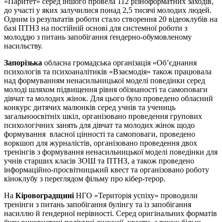
«Паритет» серед іншого провела 112 різноформатних заходів,
до участі у яких залучилися понад 2,5 тисячі молодих людей.
Одним із результатів роботи стало створення 20 відеоклубів на
базі ПТНЗ на постійній основі для системної роботи з
молоддю з питань запобігання ґендерно-обумовленому
насильству.
Запорізька
обласна громадська організація «Об’єднання
психологів та психоаналітиків «Взаємодія» також працювала
над формуванням ненасильницької моделі поведінки серед
молоді шляхом підвищення рівня обізнаності та самоповаги
дівчат та молодих жінок. Для цього було проведено обласний
конкурс дитячих малюнків серед учнів та учениць
загальноосвітніх шкіл, організовано проведення групових
психологічних занять для дівчат та молодих жінок щодо
формування власної цінності та самоповаги, проведено
воркшоп для журналістів, організовано проведення двох
тренінгів з формування ненасильницької моделі поведінки для
учнів старших класів ЗОШ та ПТНЗ, а також проведено
інформаційно-просвітницький квест та організовано роботу
кіноклубу з переглядом фільму про кібер-терор.
На
Кіровоградщині
НГО «Територія успіху» проводили
тренінги з питань запобігання булінгу та із запобігання
насиллю й ґендерної нерівності. Серед оригінальних форматів