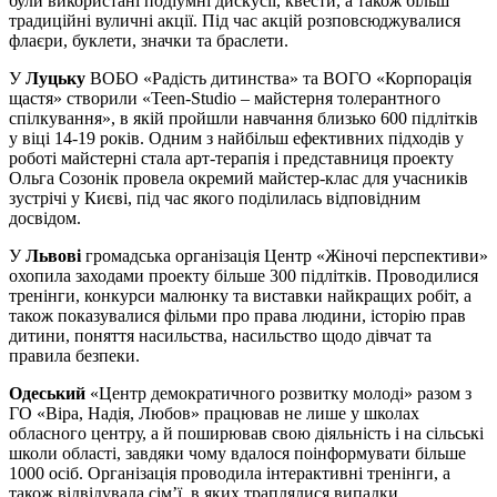
були використані подіумні дискусії, квести, а також більш
традиційні вуличні акції. Під час акцій розповсюджувалися
флаєри, буклети, значки та браслети.
У
Луцьку
ВОБО «Радість дитинства» та ВОГО «Корпорація
щастя» створили «Teen-Studio – майстерня толерантного
спілкування», в якій пройшли навчання близько 600 підлітків
у віці 14-19 років. Одним з найбільш ефективних підходів у
роботі майстерні стала арт-терапія і представниця проекту
Ольга Созонік провела окремий майстер-клас для учасників
зустрічі у Києві, під час якого поділилась відповідним
досвідом.
У
Львові
громадська організація Центр «Жіночі перспективи»
охопила заходами проекту більше 300 підлітків. Проводилися
тренінги, конкурси малюнку та виставки найкращих робіт, а
також показувалися фільми про права людини, історію прав
дитини, поняття насильства, насильство щодо дівчат та
правила безпеки.
Одеський
«Центр демократичного розвитку молоді» разом з
ГО «Віра, Надія, Любов» працював не лише у школах
обласного центру, а й поширював свою діяльність і на сільські
школи області, завдяки чому вдалося поінформувати більше
1000 осіб. Організація проводила інтерактивні тренінги, а
також відвідувала сім’ї, в яких траплялися випадки