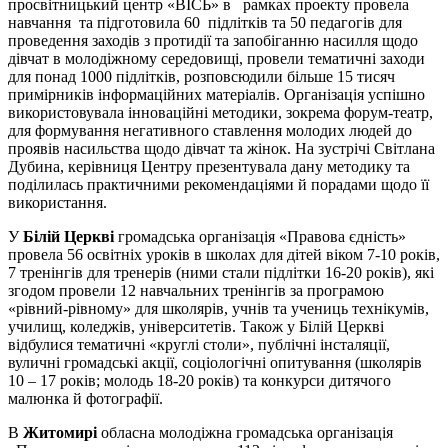
просвітницький центр «ВІСЬ» в рамках проекту провела
навчання та підготовила 60 підлітків та 50 педагогів для
проведення заходів з протидії та запобіганню насилля щодо
дівчат в молодіжному середовищі, провели тематичні заходи
для понад 1000 підлітків, розповсюдили більше 15 тисяч
примірників інформаційних матеріалів. Організація успішно
використовувала інноваційні методики, зокрема форум-театр,
для формування негативного ставлення молодих людей до
проявів насильства щодо дівчат та жінок. На зустрічі Світлана
Дубина, керівниця Центру презентувала дану методику та
поділилась практичними рекомендаціями й порадами щодо її
використання.
У
Білій Церкві
громадська організація «Правова єдність»
провела 56 освітніх уроків в школах для дітей віком 7-10 років,
7 тренінгів для тренерів (ними стали підлітки 16-20 років), які
згодом провели 12 навчальних тренінгів за програмою
«рівний-рівному» для школярів, учнів та учениць технікумів,
училищ, коледжів, університетів. Також у Білій Церкві
відбулися тематичні «круглі столи», публічні інсталяції,
вуличні громадські акції, соціологічні опитування (школярів
10 – 17 років; молодь 18-20 років) та конкурси дитячого
малюнка й фотографії.
В
Житомирі
обласна молодіжна громадська організація