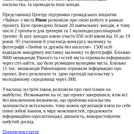
насильства, та проводила інші заходи.
Представниці Центру підтримки громадських ініціатив
«Чайка» з міста
Рівне
розповіли про свою роботу в рамках
проекту. Було проведено більше 20 навчальних заходів, в тому
числі 2 тренінги для тренерів та 1 мультидисциплінарний
тренінг. В цих заходах взяли участь 650 осіб віком від 10 до 19
років. 95 учасників й учасниць конкурсу малюнку та
фотографії «Любов та дружба без насилля». 1500 осіб
відвідали мандрівну виставку малюнку та фотографії. Близько
9000 мешканців Рівного та гостей міста отримали інформацію
через сіті-лайти, що були розміщені вулицями міста. Близько
15 тис. мешканців Рівненщини отримали інформацію про
проект, його результати та ідею протидії насильству у
молодіжному середовищі через ЗМІ.
Учасниці зустрічі також розповіли про свої плани на
майбутнє. Незважаючи на те, що проект завершився, втім всі
без виключення визначили, що проблема насильства
залишається актуальною, тому кожна організація взяла на себе
певні зобов’язання, в міру можливостей, продовжити
інформаційно-просвітницьку діяльність, використовуючи
набутий досвід.
Попередня стаття