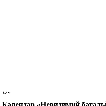
Календар «Невидимий батальй