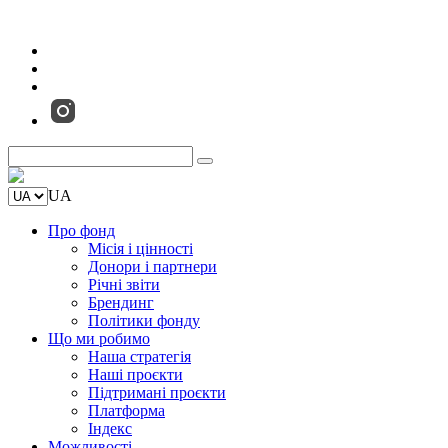
UA
Про фонд
Місія і цінності
Донори і партнери
Річні звіти
Брендинг
Політики фонду
Що ми робимо
Наша стратегія
Наші проєкти
Підтримані проєкти
Платформа
Індекс
Можливості