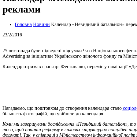
реклами
Головна
Новини
Календар «Невидимий батальйон» перемі
23/2/2016
25 листопада були підведені підсумки 9-го Національного фес
Advertising за ініціативи Українського жіночого фонду та Мініс
Календар отримав гран-прі Фестивалю, переміг у номінації «Дер
Нагадаємо, що поштовхом до створення календаря стало
соціол
більшість фотографій, що увійшли до календаря.
Коли ми завершували дослідження «Невидимий батальйон», то зр
того, щоб почати реформу в силових структурах потрібен широки
форматі. Так, у співпраці з Міністерством інформаційної полі