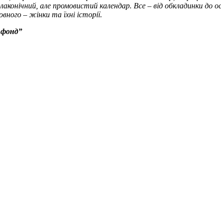
аконічний, але промовистий календар. Все – від обкладинки до о
вного – жінки та їхні історії.
 фонд”