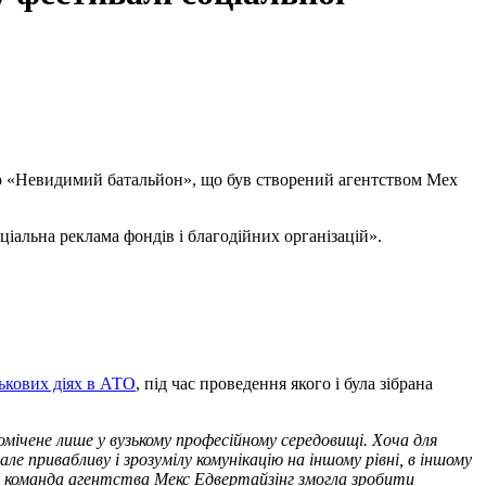
дар «Невидимий батальйон», що був створений агентством Mex
ціальна реклама фондів і благодійних організацій».
ькових діях в АТО
, під час проведення якого і була зібрана
мічене лише у вузькому професійному середовищі. Хоча для
 привабливу і зрозумілу комунікацію на іншому рівні, в іншому
на команда агентства Мекс Едвертайзінг змогла зробити