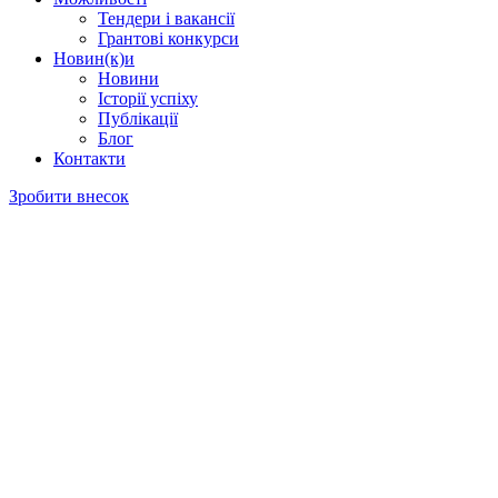
Тендери і вакансії
Грантові конкурси
Новин(к)и
Новини
Історії успіху
Публікації
Блог
Контакти
Зробити внесок