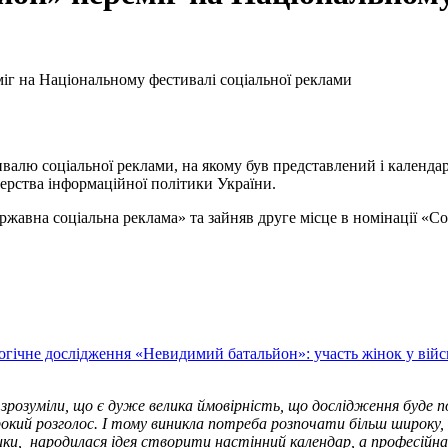
г на Національному фестивалі соціальної реклами
тивалю соціальної реклами, на якому був представлений і кален
терства інформаційної політики України.
жавна соціальна реклама» та зайняв друге місце в номінації «Со
огічне дослідження «Невидимий батальйон»: участь жінок у війс
озуміли, що є дуже велика ймовірність, що дослідження буде по
й розголос. І тому виникла потреба розпочати більш широку, але
тики, народилася ідея створити настінний календар, а професій