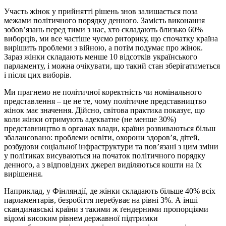
Участь жінок у прийнятті рішень знов залишається поза
межами політичного порядку денного. Замість виконання
зобов’язань перед тими з нас, хто складають близько 60%
виборців, ми все частіше чуємо риторику, що спочатку країна
вирішить проблеми з війною, а потім подумає про жінок.
Зараз жінки складають менше 10 відсотків українського
парламенту, і можна очікувати, що такий стан зберігатиметься
і після цих виборів.
Ми прагнемо не політичної коректність чи номінального
представлення – це не те, чому політичне представництво
жінок має значення. Дійсно, світова практика показує, що
коли жінки отримують адекватне (не менше 30%)
представництво в органах влади, країни розвиваються більш
збалансовано: проблеми освіти, охорони здоров’я, дітей,
розбудови соціальної інфраструктури та пов’язані з цим зміни
у політиках висуваються на початок політичного порядку
денного, а з відповідних джерел виділяються кошти на їх
вирішення.
Наприклад, у Фінляндії, де жінки складають більше 40% всіх
парламентарів, безробіття перебуває на рівні 3%. А інші
скандинавські країни з такими ж ґендерними пропорціями
відомі високим рівнем державної підтримки