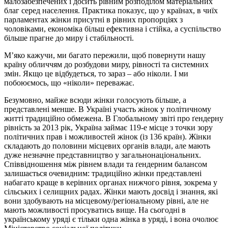
малозабезпечених і досить рівним розподілом матеріальних
благ серед населення. Практика показує, що у країнах, в чиїх
парламентах жінки присутні в рівних пропорціях з
чоловіками, економіка більш ефективна і стійка, а суспільство
більше прагне до миру і стабільності.
М’яко кажучи, ми багато пережили, щоб повернути нашу
країну обличчям до розбудови миру, рівності та системних
змін. Якщо це відбудеться, то зараз – або ніколи. І ми
побоюємось, що «ніколи» переважає.
Безумовно, майже всюди жінки голосують більше, а
представлені менше. В Україні участь жінок у політичному
житті традиційно обмежена. В Глобальному звіті про ґендерну
рівність за 2013 рік, Україна займає 119-е місце з точки зору
політичних прав і можливостей жінок (із 136 країн). Жінки
складають до половини місцевих органів влади, але мають
дуже незначне представництво у загальнонаціональних.
Співвідношення між рівнем влади та ґендерним балансом
залишається очевидним: традиційно жінки представлені
набагато краще в керівних органах нижчого рівня, зокрема у
сільських і селищних радах. Жінки мають досвід і знання, які
вони здобувають на місцевому/регіональному рівні, але не
мають можливості просуватись вище. На сьогодні в
українському уряді є тільки одна жінка в уряді, і вона очолює