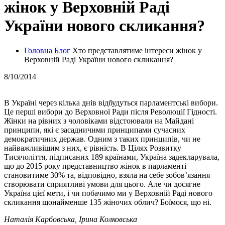
жінок у Верховній Раді
України нового скликання?
Головна
Блог
Хто представлятиме інтереси жінок у
Верховній Раді України нового скликання?
8/10/2014
В Україні через кілька днів відбудуться парламентські вибори.
Це перші вибори до Верховної Ради після Революції Гідності.
Жінки на рівних з чоловіками відстоювали на Майдані
принципи, які є засадничими принципами сучасних
демократичних держав. Одним з таких принципів, чи не
найважливішим з них, є рівність. В Цілях Розвитку
Тисячоліття, підписаних 189 країнами, Україна задекларувала,
що до 2015 року представництво жінок в парламенті
становитиме 30% та, відповідно, взяла на себе зобов’язання
створювати сприятливі умови для цього. Але чи досягне
Україна цієї мети, і чи побачимо ми у Верховній Раді нового
скликання щонайменше 135 жіночих облич? Боїмося, що ні.
Наталія Карбовська, Ірина Колковська