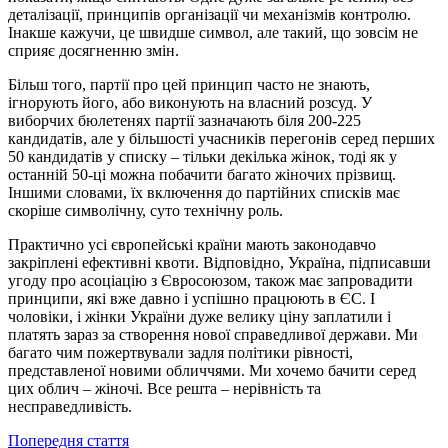
деталізації, принципів організації чи механізмів контролю.
Інакше кажучи, це швидше символ, але такий, що зовсім не
сприяє досягненню змін.
Більш того, партії про цей принцип часто не знають,
ігнорують його, або виконують на власний розсуд. У
виборчих бюлетенях партії зазначають біля 200-225
кандидатів, але у більшості учасників перегонів серед перших
50 кандидатів у списку – тільки декілька жінок, тоді як у
останній 50-ці можна побачити багато жіночих прізвищ.
Іншими словами, їх включення до партійних списків має
скоріше символічну, суто технічну роль.
Практично усі європейські країни мають законодавчо
закріплені ефективні квоти. Відповідно, Україна, підписавши
угоду про асоціацію з Євросоюзом, також має запровадити
принципи, які вже давно і успішно працюють в ЄС. І
чоловіки, і жінки України дуже велику ціну заплатили і
платять зараз за створення нової справедливої держави. Ми
багато чим пожертвували задля політики рівності,
представленої новими обличчями. Ми хочемо бачити серед
цих облич – жіночі. Все решта – нерівність та
несправедливість.
Попередня стаття