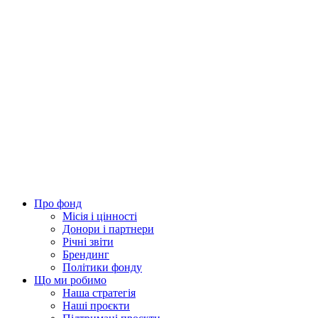
Про фонд
Місія і цінності
Донори і партнери
Річні звіти
Брендинг
Політики фонду
Що ми робимо
Наша стратегія
Наші проєкти