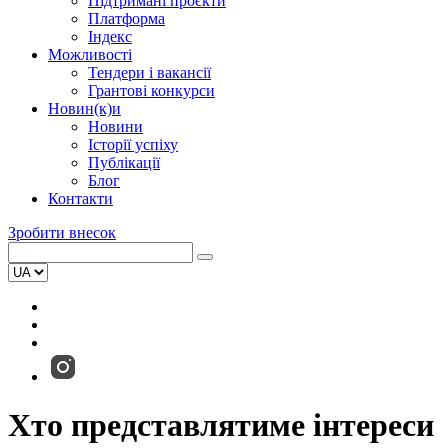
Підтримані проєкти
Платформа
Індекс
Можливості
Тендери і вакансії
Грантові конкурси
Новин(к)и
Новини
Історії успіху
Публікації
Блог
Контакти
Зробити внесок
Хто представлятиме інтереси