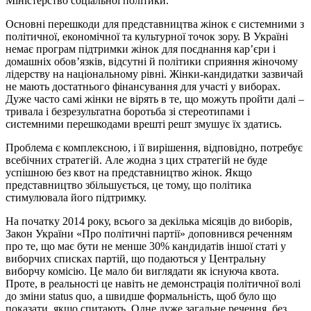
Міністерство соціальної політики.
Основні перешкоди для представництва жінок є системними з
політичної, економічної та культурної точок зору. В Україні
немає програм підтримки жінок для поєднання кар’єри і
домашніх обов’язків, відсутні й політики сприяння жіночому
лідерству на національному рівні. Жінки-кандидатки зазвичай
не мають достатнього фінансування для участі у виборах.
Дуже часто самі жінки не вірять в те, що можуть пройти далі –
тривала і безрезультатна боротьба зі стереотипами і
системними перешкодами врешті решт змушує їх здатись.
Проблема є комплексною, і її вирішення, відповідно, потребує
всебічних стратегій. Але жодна з цих стратегій не буде
успішною без квот на представництво жінок. Якщо
представництво збільшується, це тому, що політика
стимулювала його підтримку.
На початку 2014 року, всього за декілька місяців до виборів,
Закон України «Про політичні партії» доповнився реченням
про те, що має бути не менше 30% кандидатів іншої статі у
виборчих списках партій, що подаються у Центральну
виборчу комісію. Це мало би виглядати як існуюча квота.
Проте, в реальності це навіть не демонстрація політичної волі
до зміни status quo, а швидше формальність, щоб було що
показати, якщо спитають. Одне дуже загальне речення, без