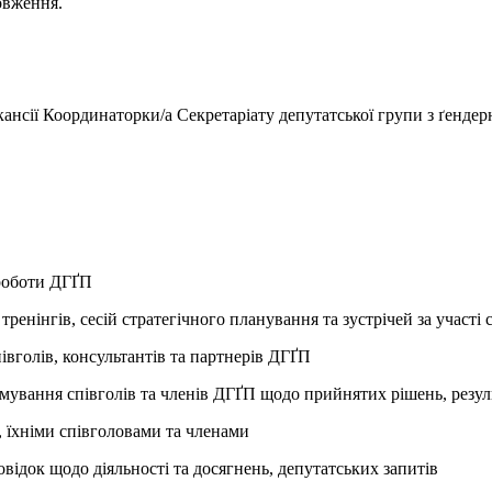
овження.
сії Координаторки/а Секретаріату депутатської групи з ґендерн
 роботи ДГҐП
 тренінгів, сесій стратегічного планування та зустрічей за участі
івголів, консультантів та партнерів ДГҐП
рмування співголів та членів ДГҐП щодо прийнятих рішень, резул
, їхніми співголовами та членами
овідок щодо діяльності та досягнень, депутатських запитів