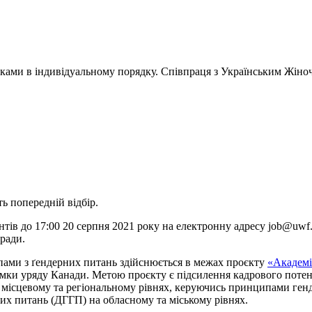
ками в індивідуальному порядку. Співпраця з Українським Жіно
ть попередній відбір.
ів до 17:00 20 серпня 2021 року на електронну адресу job@uwf.or
ради.
пами з ґендерних питань здійснюється в межах проєкту
«Академі
ки уряду Канади. Метою проєкту є підсилення кадрового потенці
а місцевому та регіональному рівнях, керуючись принципами ге
их питань (ДГГП) на обласному та міському рівнях.