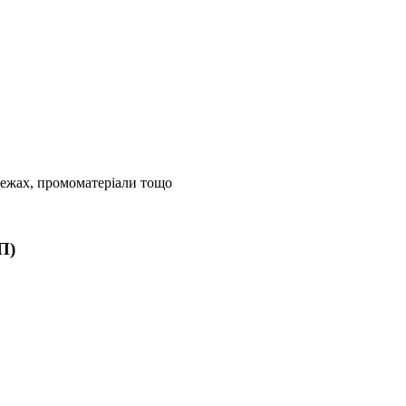
режах, промоматеріали тощо
П)