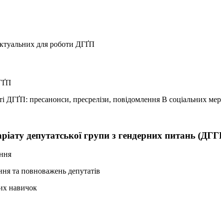
 актуальних для роботи ДГҐП
ДГҐП
ті ДГҐП: пресанонси, пресрелізи, повідомлення В соціальних ме
ріату депутатської групи з гендерних питань (ДГГ
ання
ання та повноважень депутатів
них навичок