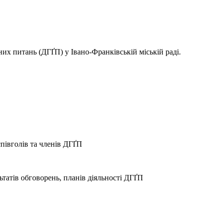
их питань (ДГҐП) у Івано-Франківській міській раді.
 співголів та членів ДГҐП
ьтатів обговорень, планів діяльності ДГҐП