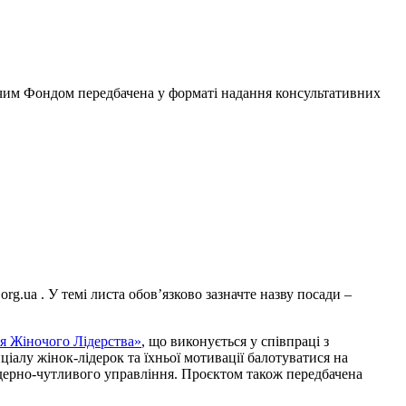
чим Фондом передбачена у форматі надання консультативних
g.ua . У темі листа обов’язково зазначте назву посади –
я Жіночого Лідерства»
, що виконується у співпраці з
алу жінок-лідерок та їхньої мотивації балотуватися на
ндерно-чутливого управління. Проєктом також передбачена