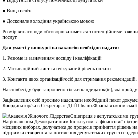
● Відсутність статусу помічника/ці депутата/ки
● Вища освіта
● Досконале володіння українською мовою
Розмір винагороди обговорюватиметься з потенційними заявни
послуг.
Для участі у конкурсі на вакансію необхідно надати:
1. Резюме із зазначенням досвіду і кваліфікацій
2. Мотиваційний лист та очікуваний рівень оплати
3. Контакти двох організацій/осіб для отримання рекомендацій.
На співбесіду буде запрошено тільки кандидаток(ів), які пройду
Зацікавлених осіб просимо надсилати необхідний пакет документ
Координатор/ка в Секретаріат ДГҐП Івано-Франківської міської 
Співпраця з депутатськими гру
Національним Демократичним Інститутом за фінансової підтрим
місцевих виборах, долучатися до процесів прийняття рішень н
підтримка створення та посилення депутатських груп з гендерн