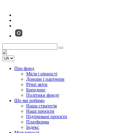
Про фонд
Місія і цінності
Донори і партнери
Річні звіти
Брендинг
Політики фонду
Що ми робимо
Наша стратегія
Наші проєкти
Підтримані проєкти
Платформа
Індекс
Можливості