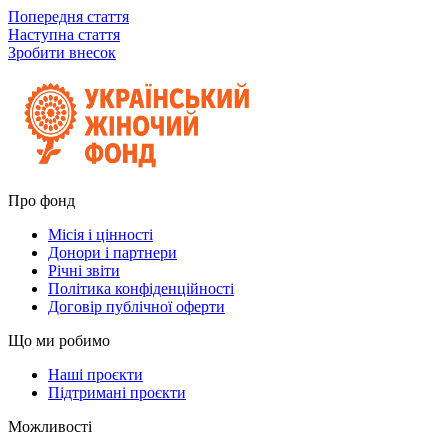
Попередня стаття
Наступна стаття
Зробити внесок
Про фонд
Місія і цінності
Донори і партнери
Річні звіти
Політика конфіденційності
Договір публічної оферти
Що ми робимо
Наші проєкти
Підтримані проєкти
Можливості