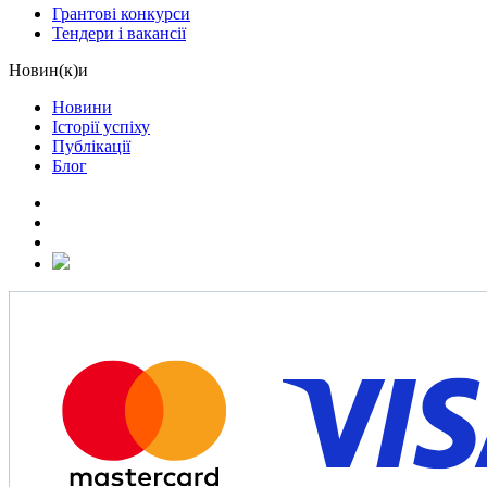
Грантові конкурси
Тендери і вакансії
Новин(к)и
Новини
Історії успіху
Публікації
Блог