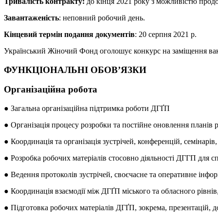
Тривалість контракту:
до кінця 2021 року з можливістю прод
Завантаженість
: неповний робочий день.
Кінцевий термін подання документів
: 20 серпня 2021 р.
Український Жіночий Фонд оголошує конкурс на заміщення вакан
ФУНКЦІОНАЛЬНІ ОБОВ’ЯЗКИ
Організаційна робота
● Загальна організаційна підтримка роботи ДГҐП
● Організація процесу розробки та постійне оновлення планів
● Координація та організація зустрічей, конференцій, семінарів,
● Розробка робочих матеріалів стосовно діяльності ДГГП для сп
● Ведення протоколів зустрічей, своєчасне та оперативне інфо
● Координація взаємодії між ДГҐП міського та обласного рівнів
● Підготовка робочих матеріалів ДГҐП, зокрема, презентацій, д