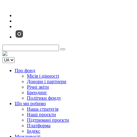
Про фонд
Місія і цінності
Донори і партнери
Річні звіти
Брендинг
Політики фонду
Що ми робимо
Наша стратегія
Наші проєкти
Підтримані проєкти
Платформа
Індекс
Можливості