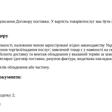
ідписання Договору поставки. У вартість товарів/послуг має бути
деру
яльності, належним чином зареєстровані згідно законодавству Ук
ння торгівлі/надання послуг; заявлений товар є у наявності на ск
йснити доставку та монтаж обладнання у вказаний термін за заз
плярах (договір поставки, рахунок-фактура, видаткова накладна/
лік обладнання або частину.
окументи:
одатку 2;
;