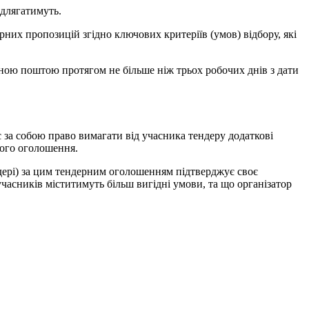
ідлягатимуть.
них пропозицій згідно ключових критеріїв (умов) відбору, які
ною поштою протягом не більше ніж трьох робочих днів з дати
є за собою право вимагати від учасника тендеру додаткові
ного оголошення.
ндері) за цим тендерним оголошенням підтверджує своє
часників міститимуть більш вигідні умови, та що організатор