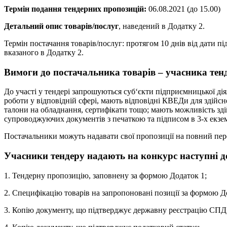
Термін подання тендерних пропозицій:
06.08.2021 (до 15.00)
Детальний опис товарів/послуг
, наведений в Додатку 2.
Термін постачання товарів/послуг: протягом 10 днів від дати п
вказаного в Додатку 2.
Вимоги до постачальника товарів – учасника тен
До участі у тендері запрошуються суб‘єкти підприємницької ді
роботи у відповідній сфері, мають відповідні КВЕДи для здійсне
талони на обладнання, сертифікати тощо; мають можливість зді
супроводжуючих документів з печаткою та підписом в 3-х екзем
Постачальники можуть надавати свої пропозиції на повний пере
Учасники тендеру надають на конкурс наступні д
1. Тендерну пропозицію, заповнену за формою Додаток 1;
2. Специфікацію товарів на запропоновані позиції за формою Д
3. Копію документу, що підтверджує державну реєстрацію СПД