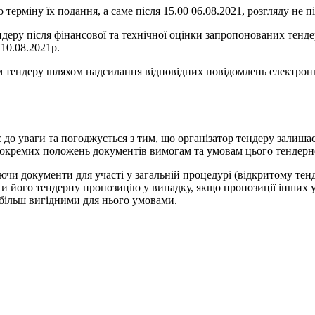
 терміну їх подання, а саме після 15.00 06.08.2021, розгляду не п
еру після фінансової та технічної оцінки запропонованих тендер
10.08.2021р.
ам тендеру шляхом надсилання відповідних повідомлень електрон
 до уваги та погоджується з тим, що організатор тендеру залиша
ь окремих положень документів вимогам та умовам цього тендер
аючи документи для участі у загальній процедурі (відкритому те
ти його тендерну пропозицію у випадку, якщо пропозиції інших у
 більш вигідними для нього умовами.