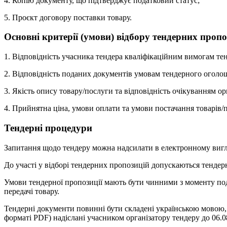
4. Копію документу, що підтверджує податковий статус;
5. Проєкт договору поставки товару.
Основні критерії (умови) відбору тендерних пропо
1. Відповідність учасника тендера кваліфікаційним вимогам т
2. Відповідність поданих документів умовам тендерного оголо
3. Якість опису товару/послуги та відповідність очікуванням ор
4. Прийнятна ціна, умови оплати та умови постачання товарів/п
Тендерні процедури
Запитання щодо тендеру можна надсилати в електронному вигляд
До участі у відборі тендерних пропозицій допускаються тендер
Умови тендерної пропозиції мають бути чинними з моменту пода
передачі товару.
Тендерні документи повинні бути складені українською мовою, 
форматі PDF) надіслані учасником організатору тендеру до 06.0