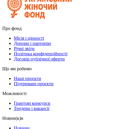
Про фонд
Місія і цінності
Донори і партнери
Річні звіти
Політика конфіденційності
Договір публічної оферти
Що ми робимо
Наші проєкти
Підтримані проєкти
Можливості
Грантові конкурси
Тендери і вакансії
Новин(к)и
Новини