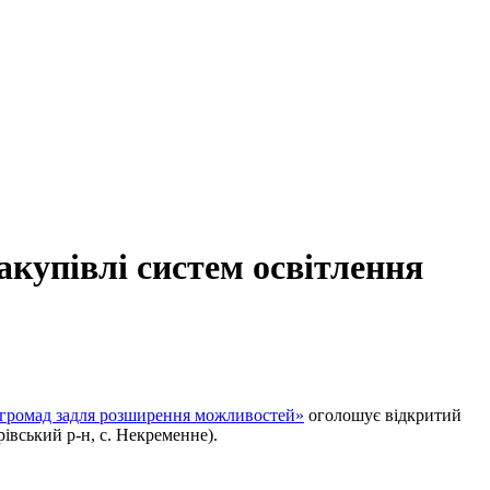
акупівлі систем освітлення
ї громад задля розширення можливостей»
оголошує відкритий
івський р-н, с. Некременне).