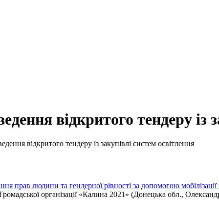
едення відкритого тендеру із з
дення відкритого тендеру із закупівлі систем освітлення
ння прав людини та гендерної рівності за допомогою мобілізаці
Громадської організації «Калина 2021» (Донецька обл., Олександр