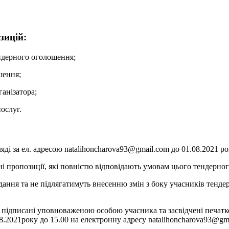
зицій:
ендерного оголошення;
шення;
ганізатора;
ослуг.
і за ел. адресою natalihoncharova93@gmail.com до 01.08.2021 ро
ні пропозиції, які повністю відповідають умовам цього тендерно
ння та не підлягатимуть внесенню змін з боку учасників тендер
підписані уповноваженою особою учасника та засвідчені печаткою
8.2021року до 15.00 на електронну адресу natalihoncharova93@gm