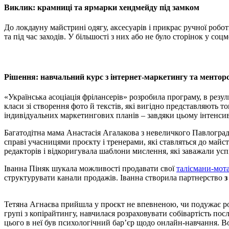
Виклик: крамниці та ярмарки хендмейду під замком
До локдауну майстрині одягу, аксесуарів і прикрас ручної робо
та під час заходів. У більшості з них або не було сторінок у со
Рішення: навчальний курс з інтернет-маркетингу та ментор
«Українська асоціація фрілансерів» розробила програму, в резу
класи зі створення фото й текстів, які вигідно представляють 
індивідуальних маркетингових планів – завдяки цьому інтенсив
Багатодітна мама Анастасія Агалакова з невеличкого Павлограда
справі учасницями проєкту і тренерами, які ставляться до майс
редакторів і відкоригувала шаблони мислення, які заважали успі
Іванна Піняк шукала можливості продавати свої
талісмани-мот
структурувати канали продажів. Іванна створила партнерство
Тетяна Агнаєва прийшла у проєкт не впевненою, чи подужає роз
групі з копірайтингу, навчилася розраховувати собівартість п
цього в неї був психологічний бар’єр щодо онлайн-навчання. В