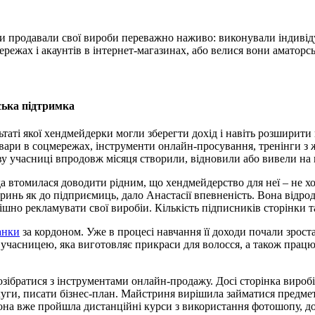
ти продавали свої вироби переважно наживо: виконували індивідуа
цмережах і акаунтів в інтернет-магазинах, або велися вони аматорс
ська підтримка
льтаті якої хендмейдерки могли зберегти дохід і навіть розшири
товари в соцмережах, інструменти онлайн-просування, тренінги з 
у учасниці впродовж місяця створили, відновили або вивели на 
 втомилася доводити рідним, що хендмейдерство для неї – не хобі
тринь як до підприємиць, дало Анастасії впевненість. Вона відр
шно рекламувати свої виробіи. Кількість підписників сторінки та
анки
за кордоном. Уже в процесі навчання її доходи почали зрост
з
учасницею, яка виготовляє прикраси для волосся, а також працю
ібратися з інструментами онлайн-продажу. Досі сторінка виробі
ослуги, писати бізнес-план. Майстриня вирішила займатися предме
она вже пройшла дистанційні курси з використання фотошопу, дох