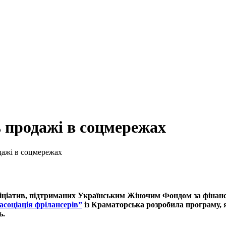
 продажі в соцмережах
ажі в соцмережах
ініціатив, підтриманих Українським Жіночим Фондом за фіна
асоціація фрілансерів”
із Краматорська розробила програму, 
ь.