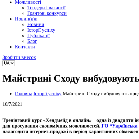
Можливості
Тендери і вакансії
Грантові конкурси
Новин(к)и
Новини
Історії успіху
Публікації
Блог
Контакти
Зробити внесок
Майстрині Сходу вибудовують
Головна
Історії успіху
Майстрині Сходу вибудовують прод
10/7/2021
Тренінговий курс «Хендмейд в онлайн» – одна із двадцяти 
для просування економічних можливостей.
ГО “Українська 
налагодити інтернет-продажі в період карантинних обмежен