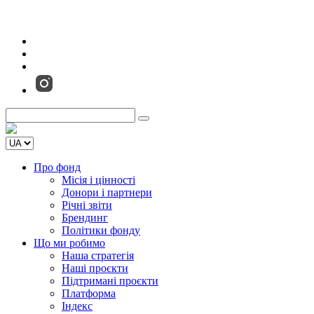
Про фонд
Місія і цінності
Донори і партнери
Річні звіти
Брендинг
Політики фонду
Що ми робимо
Наша стратегія
Наші проєкти
Підтримані проєкти
Платформа
Індекс