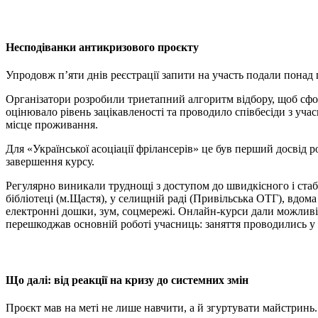
Несподіванки антикризового проєкту
Упродовж п’яти днів реєстрації запити на участь подали понад ші
Організатори розробили триетапний алгоритм відбору, щоб сфо
оцінювало рівень зацікавленості та проводило співбесіди з уча
місце проживання.
Для «Української асоціації фрілансерів»
це був перший досвід р
завершення курсу.
Регулярно виникали труднощі з доступом до швидкісного і стаб
бібліотеці (м.Щастя), у селищній раді (Привільська ОТГ), вдома
електронні дошки, зум, соцмережі. Онлайн-курси дали можливі
перешкоджав основній роботі учасниць: заняття проводились у д
Що далі: від реакції на кризу до системних змін
Проєкт мав на меті не лише навчити, а й згуртувати майстринь