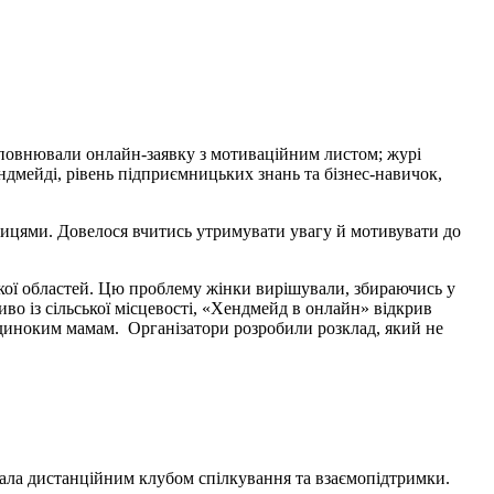
аповнювали онлайн-заявку з мотиваційним листом; журі
ндмейді, рівень підприємницьких знань та бізнес-навичок,
ницями. Довелося вчитись утримувати увагу й мотивувати до
ької областей. Цю проблему жінки вирішували, збираючись у
иво із сільської місцевості, «Хендмейд в онлайн» відкрив
одиноким мамам. Організатори розробили розклад, який не
стала дистанційним клубом спілкування та взаємопідтримки.