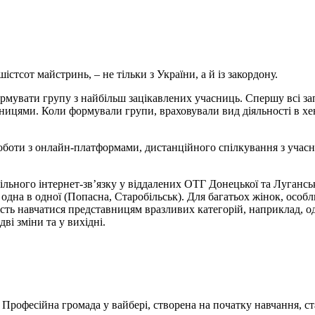
стсот майстринь, – не тільки з України, а й із закордону.
рмувати групу з найбільш зацікавлених учасниць. Спершу всі з
сницями. Коли формували групи, враховували вид діяльності в хе
оботи з онлайн-платформами, дистанційного спілкування з учас
ільного інтернет-зв’язку у віддалених ОТГ Донецької та Луганс
 одна в одної (Попасна, Старобільськ). Для багатьох жінок, особл
сть навчатися представницям вразливих категорій, наприклад, 
ві зміни та у вихідні.
. Професійна громада у вайбері, створена на початку навчання, 