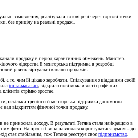
льні замовлення, реалізували готові речі через торгові точки
ьки, без прицілу на реальні продажі.
ти канали продажу в період карантинних обмежень. Майстер-
жіночого лідерства й менторська підтримка в розробці
новий рівень віртуальні канали продажів.
, а те, чим їй цікаво заробляти. Спілкування з відданими своїй
одила
інста-магазин
, відкрила нові можливості графічних
 клієнтів стрімко зростає.
ати, оскільки тренінги й менторська підтримка допомогли
є над відкриттям фізичної точки продажу.
в не приносила доходу. В результаті Тетяна стала найкращою в
тним фото. На проєкті вона навчилася користуватися зумом – до
ід стає стабільним, тож Тетяна реєструє своє
підприємство
.