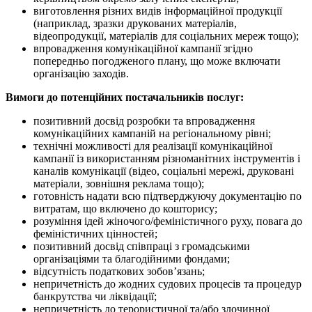
виготовлення різних видів інформаційної продукції
(наприклад, зразки друкованих матеріалів,
відеопродукції, матеріалів для соціальних мереж тощо);
впровадження комунікаційної кампанії згідно
попередньо погодженого плану, що може включати
організацію заходів.
Вимоги до потенційних постачальників послуг:
позитивний досвід розробки та впровадження
комунікаційних кампаній на регіональному рівні;
технічні можливості для реалізації комунікаційної
кампанії із використанням різноманітних інструментів і
каналів комунікації (відео, соціальні мережі, друковані
матеріали, зовнішня реклама тощо);
готовність надати всю підтверджуючу документацію по
витратам, що включено до кошторису;
розуміння ідей жіночого/феміністичного руху, повага до
феміністичних цінностей;
позитивний досвід співпраці з громадськими
організаціями та благодійними фондами;
відсутність податкових зобов’язань;
непричетність до жодних судових процесів та процедур
банкрутства чи ліквідації;
непричетність до терористичної та/або злочинної