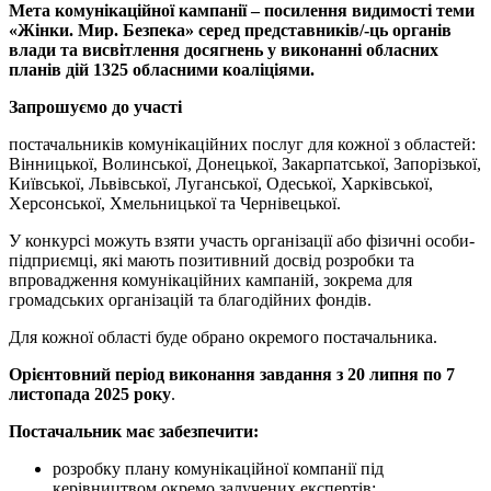
Мета комунікаційної кампанії – посилення видимості теми
«Жінки. Мир. Безпека» серед представників/-ць органів
влади та висвітлення досягнень у виконанні обласних
планів дій 1325 обласними коаліціями.
Запрошуємо до участі
постачальників комунікаційних послуг для кожної з областей:
Вінницької, Волинської, Донецької, Закарпатської, Запорізької,
Київської, Львівської, Луганської, Одеської, Харківської,
Херсонської, Хмельницької та Чернівецької.
У конкурсі можуть взяти участь організації або фізичні особи-
підприємці, які мають позитивний досвід розробки та
впровадження комунікаційних кампаній, зокрема для
громадських організацій та благодійних фондів.
Для кожної області буде обрано окремого постачальника.
Орієнтовний період виконання завдання
з 20 липня по 7
листопада 2025 року
.
Постачальник має забезпечити:
розробку плану комунікаційної компанії під
керівництвом окремо залучених експертів;