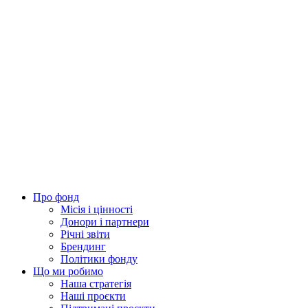
Про фонд
Місія і цінності
Донори і партнери
Річні звіти
Брендинг
Політики фонду
Що ми робимо
Наша стратегія
Наші проєкти