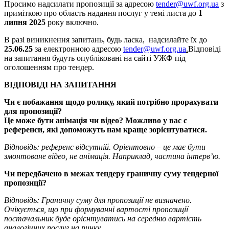
Просимо надсилати пропозиції за адресою
tender@uwf.org.ua
з
приміткою про область надання послуг у темі листа до
1
липня 2025
року включно.
В разі виникнення запитань, будь ласка, надсилайте їх до
25.06.25
за електронною адресою
tender@uwf.org.ua
.
Відповіді
на запитання будуть опубліковані на сайті УЖФ під
оголошенням про тендер.
ВІДПОВІДІ НА ЗАПИТАННЯ
Чи є побажання щодо ролику, який потрібно прорахувати
для пропозиції?
Це може бути анімація чи відео? Можливо у вас є
референси, які допоможуть нам краще зорієнтуватися.
Відповідь: референс відсутній. Орієнтовно – це має бути
змонтоване відео, не анімація. Наприклад, частина інтерв’ю.
Чи передбачено в межах тендеру граничну суму тендерної
пропозиції?
Відповідь: Граничну суму для пропозиції не визначено.
Очікується, що при формуванні вартості пропозиції
постачальник буде орієнтуватись на середню вартість
аналогічних послуг на ринку.