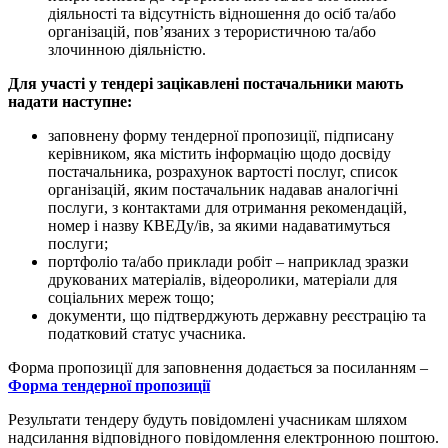
діяльності та відсутність відношення до осіб та/або
організацій, пов’язаних з терористичною та/або
злочинною діяльністю.
Для участі у тендері зацікавлені постачальники мають
надати наступне:
заповнену форму тендерної пропозиції, підписану
керівником, яка містить інформацію щодо досвіду
постачальника, розрахунок вартості послуг, список
організацій, яким постачальник надавав аналогічні
послуги, з контактами для отримання рекомендацій,
номер і назву КВЕДу/ів, за якими надаватимуться
послуги;
портфоліо та/або приклади робіт – наприклад зразки
друкованих матеріалів, відеоролики, матеріали для
соціальних мереж тощо;
документи, що підтверджують державну реєстрацію та
податковий статус учасника.
Форма пропозиції для заповнення додається за посиланням –
Форма тендерної пропозиції
Результати тендеру будуть повідомлені учасникам шляхом
надсилання відповідного повідомлення електронною поштою.