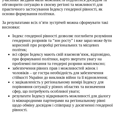
обговорити ситуацію в своєму регіоні та можливості для
практичного застосування Індексу гендерної рівності, як
основи формування політики.
За результатами всіх п’яти зустрічей можна сформувати такі
висновки:
Індекс гендерної рівності дозволяє поглибити розуміння
гендерних розривів та “зон росту” і вже зараз може бути
корисний при розробці регіональних та місцевих
політик;
всі сфери Індексу мають свій взаємозв’язок, відповідно,
при формуванні політики, варто звертати увагу на
проблемні питання та гендерні розриви комплексно;
забезпечення рівних прав і можливостей жінок і
чоловіків – це гостра необхідність для забезпечення
стійкості України до викликів війни та її відновлення;
є зацікавленість у регіональному вимірі Індексу для
порівняння ситуації у різних областях та визначення
сфер, що потребують особливої уваги;
результати Індексу відкривають можливості для діалогу
із міжнародними партнерами на регіональному рівні
щодо обміну досвідом і співпраці у досягненні гендерної
рівності.