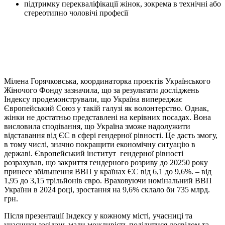
підтримку перекваліфікації жінок, зокрема в технічні або
стереотипно чоловічі професії
Мілена Горячковська, координаторка проєктів Українського
Жіночого Фонду зазначила, що за результати досліджень
Індексу продемонстрували, що Україна випереджає
Європейський Союз у такій галузі як волонтерство. Однак,
жінки не достатньо представлені на керівних посадах. Вона
висловила сподівання, що Україна зможе надолужити
відставання від ЄС в сфері гендерної рівності. Це дасть змогу,
в тому числі, значно покращити економічну ситуацію в
державі. Європейський інститут гендерної рівності
розрахував, що закриття гендерного розриву до 20250 року
принесе збільшення ВВП у країнах ЄС від 6,1 до 9,6%. – від
1,95 до 3,15 трільйонів євро. Враховуючи номінальний ВВП
України в 2024 році, зростання на 9,6% склало би 735 млрд.
грн.
Після презентації Індексу у кожному місті, учасниці та
учасники засідань мали можливість поділитися досвідом та