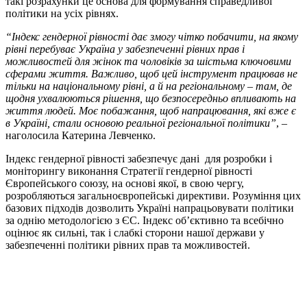
такі розрахунки це основа для формування справедливої
політики на усіх рівнях.
“Індекс гендерної рівності дає змогу чітко побачити, на якому
рівні перебуває Україна у забезпеченні рівних прав і
можливостей для жінок та чоловіків за шістьма ключовими
сферами життя. Важливо, щоб цей інструмент працював не
тільки на національному рівні, а й на регіональному – там, де
щодня ухвалюються рішення, що безпосередньо впливають на
життя людей. Моє побажання, щоб напрацювання, які вже є
в Україні, стали основою реальної регіональної політики”
, –
наголосила Катерина Левченко.
Індекс гендерної рівності забезпечує дані для розробки і
моніторингу виконання Стратегії гендерної рівності
Європейського союзу, на основі якої, в свою чергу,
розробляються загальноєвропейські директиви. Розуміння цих
базових підходів дозволить Україні напрацьовувати політики
за однію методологією з ЄС. Індекс обʼєктивно та всебічно
оцінює як сильні, так і слабкі сторони нашої держави у
забезпеченні політики рівних прав та можливостей.