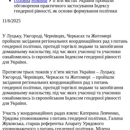
Головна
Новини
У п’яти містах України пройшли
обговорення практичного застосування Індексу
гендерної рівності, як основи формування політики
11/6/2025
У Луцьку, Ужгороді, Чернівцях, Черкасах та Житомирі
пройшли засідання регіональних координаційних рад з питань
гендерної політики, протидії торгівлі людьми та запобігання
домашньому насильству, під час яких учасниці та учасники
ознайомились із європейським Індексом гендерної рівності
для України.
Протягом трьох тижнів у п’яти містах України – Луцьку,
Ужгороді, Чернівцях, Черкасах та Житомирі – пройшли
засідання регіональних координаційних рад з питань
гендерної політики, протидії торгівлі людьми та запобігання
домашньому насильству, під час яких учасниці та учасники
ознайомились із європейським Індексом гендерної рівності
для України.
Участь у координаційних радах взяли: Катерина Левченко,
Урядова уповноважена з питань гендерної політики, Галина
Жуковська, старша референтка Апарату Урядового
уповноваженого з питань гендерної політики, Мілена