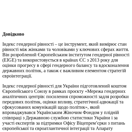
Довідково
Індекс гендерної рівності – це інструмент, який вимірює стан
рівності між жінками та чоловіками у ключових сферах життя.
Він розроблений Європейським інститутом гендерної рівності
(EIGE) та використовується в країнах ЄС з 2013 року для
оцінки прогресу в сфері гендерного балансу та вдосконалення
державних політик, а також є важливим елементом стратегій
євроінтеграції.
Індекс гендерної рівності для України підготовлений коштом
Європейського Союзу в рамках проєкту «Мережа гендерних
аналітичних центрів: посилення спроможності задля розробки
передових політик, оцінки впливу, стратегічної адвокації та
сфокусованих комунікацій щодо політик», який
впроваджувався Українським Жіночим Фондом у плідній
співпраці з Державною службою статистики України і за
участі експертів за підтримки Офісу Віцепрем’єрки з питань
європейської та євроатлантичної інтеграції та Апарату