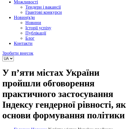
Можливості
Тендери і вакансії
Грантові конкурси
Новин(к)и
Новини
Історії успіху
Публікації
Блог
Контакти
Зробити внесок
У п’яти містах України
пройшли обговорення
практичного застосування
Індексу гендерної рівності, як
основи формування політики