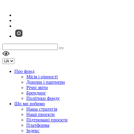
Про фонд
Місія і цінності
Донори і партнери
Річні звіти
Брендинг
Політики фонду
Що ми робимо
Наша стратегія
Наші проєкти
Підтримані проєкти
Платформа
Індекс