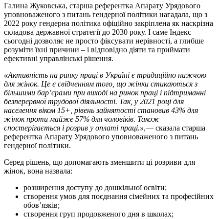
Галина Жуковська, старша референтка Апарату Урядового
уповноваженого з питань гендерної політики нагадала, що з
2022 року гендерна політика офіційно закріплена як наскрізна
складова державної стратегії до 2030 року. І саме Індекс
сьогодні дозволяє не просто фіксувати нерівності, а глибше
розуміти їхні причини – і відповідно діяти та приймати
ефективні управлінські рішення.
«Активність на ринку праці в Україні є традиційно нижчою
для жінок. Це є свідченням того, що жінки стикаються з
більшими бар’єрами при виході на ринок праці і підтриманні
безперервної трудової діяльності. Так, у 2021 році для
населення віком 15+, рівень зайнятості становив 43% для
жінок проти майже 57% для чоловіків. Також
спостерігається і розрив у оплаті праці.»
,— сказала старша
референтка Апарату Урядового уповноваженого з питань
гендерної політики.
Серед рішень, що допомагають зменшити ці розриви для
жінок, вона назвала:
розширення доступу до дошкільної освіти;
створення умов для поєднання сімейних та професійних
обовʼязків;
створення груп продовженого дня в школах;