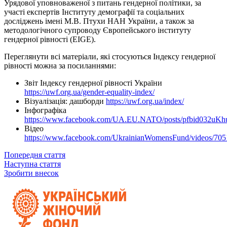
Урядової уповноваженої з питань гендерної політики, за
участі експертів Інституту демографії та соціальних
досліджень імені М.В. Птухи НАН України, а також за
методологічного супроводу Європейського інституту
гендерної рівності (EIGE).
Переглянути всі матеріали, які стосуються Індексу гендерної
рівності можна за посиланнями:
Звіт Індексу гендерної рівності України
https://uwf.org.ua/gender-equality-index/
Візуалізація: дашборди
https://uwf.org.ua/index/
Інфографіка
https://www.facebook.com/UA.EU.NATO/posts/pfbid03
Відео
https://www.facebook.com/UkrainianWomensFund/videos/70
Попередня стаття
Наступна стаття
Зробити внесок