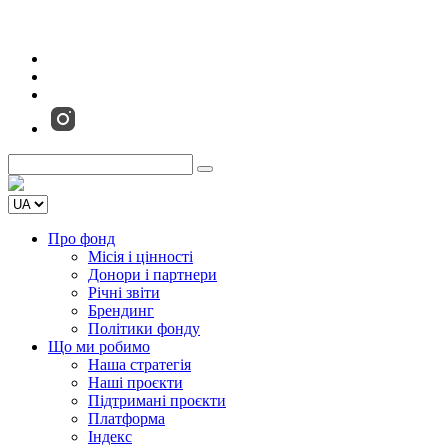
Про фонд
Місія і цінності
Донори і партнери
Річні звіти
Брендинг
Політики фонду
Що ми робимо
Наша стратегія
Наші проєкти
Підтримані проєкти
Платформа
Індекс