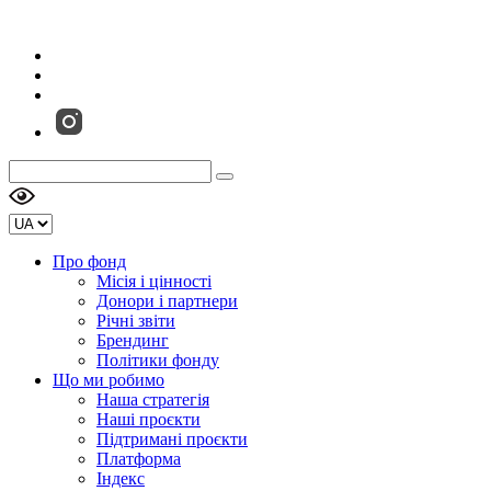
Про фонд
Місія і цінності
Донори і партнери
Річні звіти
Брендинг
Політики фонду
Що ми робимо
Наша стратегія
Наші проєкти
Підтримані проєкти
Платформа
Індекс