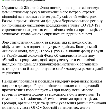
Український Жіночий Фонд послідовно сприяє жіночому/
феміністичному руху у визначенні його потреб, стратегії
відповіді на виклики та інтеграції у світовий мейнстрим.
Разом із трьома жіночими фондами Чорноморського регіону
ми починаємо масштабне дослідження впливу COVID-19 і
спричинених пандемією економічних змін на організації, які
захищають права жінок і сприяють ґендерній рівності.
Збір статистичних даних та історій, які їх пояснюють,
відбуватиметься одночасно у трьох країнах. Болгарський
Жіночий Фонд, фонд «Тасо» (Грузія), Жіночий фонд у Грузії
та Український Жіночий Фонд об’єдналися в ініціативу
«Читай між рядками», щоб задокументувати економічні
наслідки пандемії для жіночих/феміністичних організацій,
дати прогнози й запропонувати стейкхолдерам рекомендації
та рішення.
Пандемія проявила й посилила ґендерну нерівність: жінкам
додалося доглядової праці, жінки опинилися на передовій
протистояння коронавірусу – і при цьому вони масово
втрачали джерела доходу та можливість бути почутими. Те
саме сталось і з жіночими/феміністичними організаціями.
Громади, органи влади та центри ухвалення рішень приймали
як даність участь ОГС у боротьбі з пандемією, але не