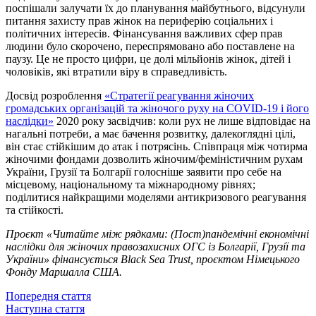
поспішали залучати їх до планування майбутнього, відсунули
питання захисту прав жінок на периферію соціальних і
політичних інтересів. Фінансування важливих сфер прав
людини було скорочено, переспрямовано або поставлене на
паузу. Це не просто цифри, це долі мільйонів жінок, дітей і
чоловіків, які втратили віру в справедливість.
Досвід розроблення
«Стратегії реагування жіночих
громадських організацій та жіночого руху на COVID-19 і його
наслідки»
2020 року засвідчив: коли рух не лише відповідає на
нагальні потреби, а має бачення розвитку, далекоглядні цілі,
він стає стійкішим до атак і потрясінь. Співпраця між чотирма
жіночими фондами дозволить жіночим/феміністичним рухам
України, Грузії та Болгарії голосніше заявити про себе на
місцевому, національному та міжнародному рівнях;
поділитися найкращими моделями антикризового реагування
та стійкості.
Проєкт «Читайте між рядками: (Пост)пандемічні економічні
наслідки для жіночих правозахисних ОГС із Болгарії, Грузії та
України» фінансується Black
Sea
Trust
, проєктом Німецького
Фонду Маршалла США.
Попередня стаття
Наступна стаття