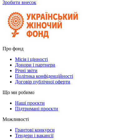
Зробити внесок
Про фонд
Місія і цінності
Донори і партнери
Річні звіти
Політика конфіденційності
Договір публічної оферти
Що ми робимо
Наші проєкти
Підтримані проєкти
Можливості
Грантові конкурси
Тендери і вакансії