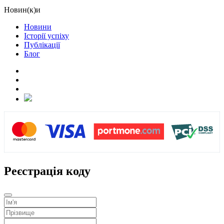
Новин(к)и
Новини
Історії успіху
Публікації
Блог
Реєстрація коду