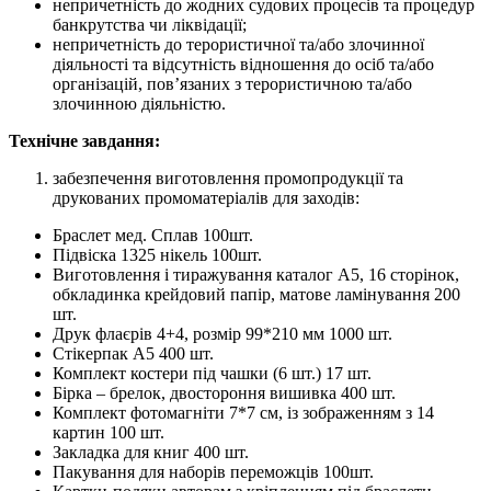
непричетність до жодних судових процесів та процедур
банкрутства чи ліквідації;
непричетність до терористичної та/або злочинної
діяльності та відсутність відношення до осіб та/або
організацій, пов’язаних з терористичною та/або
злочинною діяльністю.
Технічне завдання:
забезпечення виготовлення промопродукції та
друкованих промоматеріалів для заходів:
Браслет мед. Сплав 100шт.
Підвіска 1325 нікель 100шт.
Виготовлення і тиражування каталог А5, 16 сторінок,
обкладинка крейдовий папір, матове ламінування 200
шт.
Друк флаєрів 4+4, розмір 99*210 мм 1000 шт.
Стікерпак А5 400 шт.
Комплект костери під чашки (6 шт.) 17 шт.
Бірка – брелок, двостороння вишивка 400 шт.
Комплект фотомагніти 7*7 см, із зображенням з 14
картин 100 шт.
Закладка для книг 400 шт.
Пакування для наборів переможців 100шт.