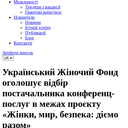
Можливості
Тендери і вакансії
Грантові конкурси
Новин(к)и
Новини
Історії успіху
Публікації
Блог
Контакти
Зробити внесок
Український Жіночий Фонд
оголошує відбір
постачальника конференц-
послуг в межах проєкту
«Жінки, мир, безпека: діємо
разом»