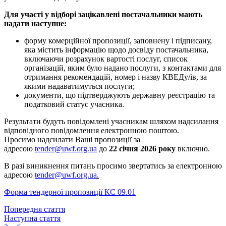
Для участі у відборі зацікавлені постачальники мають
надати наступне:
форму комерційної пропозиції, заповнену і підписану,
яка містить інформацію щодо досвіду постачальника,
включаючи розрахунок вартості послуг, список
організацій, яким було надано послуги, з контактами для
отримання рекомендацій, номер і назву КВЕДу/ів, за
якими надаватимуться послуги;
документи, що підтверджують державну реєстрацію та
податковий статус учасника.
Результати будуть повідомлені учасникам шляхом надсилання
відповідного повідомлення електронною поштою.
Просимо надсилати Ваші пропозиції за
адресою
tender@uwf.org.ua
до
22 січня 2026
року
включно.
В разі виникнення питань просимо звертатись за електронною
адресою
tender@uwf.org.ua
.
Форма тендерної пропозиції КС 09.01
Попередня стаття
Наступна стаття