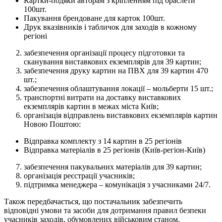
Картки-подяки авторам з кріпленням під браслети
100шт.
Пакування брендоване для карток 100шт.
Друк вказівників і табличок для заходів в кожному
регіоні
забезпечення організації процесу підготовки та
сканування виставкових екземплярів для 39 картин;
забезпечення друку картин на ПВХ для 39 картин 470
шт.;
забезпечення облаштування локації – мольберти 15 шт.;
транспортні витрати на доставку виставкових
екземплярів картин в межах міста Київ;
організація відправлень виставкових екземплярів картин
Новою Поштою:
Відправка комплекту з 14 картин в 25 регіонів
Відправка матеріалів в 25 регіонів (Київ-регіон-Київ)
забезпечення пакувальних матеріалів для 39 картин;
організація реєстрації учасників;
підтримка менеджера – комунікація з учасниками 24/7.
Також передбачається, що постачальник забезпечить
відповідні умови та засоби для дотримання правил безпеки
учасників заходів, обумовлених військовим станом.