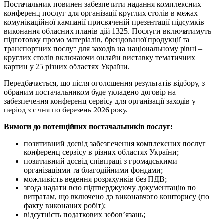
Постачальник повинен забезпечити надання комплексних
конференц послуг для організації круглих столів в межах
комунікаційної кампанії присвяченій презентації підсумків
виконання обласних планів дій 1325. Послуги включатимуть
підготовку промо матеріалів, брендованої продукції та
транспортних послуг для заходів на національному рівні –
круглих столів включаючи онлайн виставку тематичних
картин у 25 різних областях України.
Передбачається, що після оголошення результатів відбору, з
обраним постачальником буде укладено договір на
забезпечення конференц сервісу для організації заходів у
період з січня по березень 2026 року.
Вимоги до потенційних постачальників послуг:
позитивний досвід забезпечення комплексних послуг
конференц сервісу в різних областях України;
позитивний досвід співпраці з громадськими
організаціями та благодійними фондами;
можливість ведення розрахунків без ПДВ;
згода надати всю підтверджуючу документацію по
витратам, що включено до виконавчого кошторису (по
факту виконаних робіт);
відсутність податкових зобов’язань;