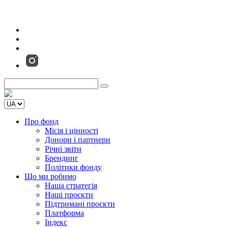
Про фонд
Місія і цінності
Донори і партнери
Річні звіти
Брендинг
Політики фонду
Що ми робимо
Наша стратегія
Наші проєкти
Підтримані проєкти
Платформа
Індекс