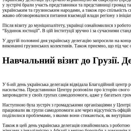
у зустрічі брали участь представники та представниці громад та
українським та грузинським народами, а також про спільність си
жваво обговорювалися питання взаємодії влади регіону з ініці
Після візиту до муніципалітету, українці ознайомилися з робото
“Будинок юстиції”. В цій інституції зручно і за сучасними стан
У другій половині дня українську делегацію запросили на конце
виконанні грузинських колективів. Також приємно, що під час о
Навчальний візит до Грузії. Д
У 6-ий день українська делегація відвідала Благодійний центр р
насильства. Представники Центру розповіли про історію свого 
запровадити у своїх групах самодопомоги, адже у багатьох гр
Наступною була зустріч з громадськими організаціями у Центрі г
працювали як групи самодопомоги але через відсутність офіцій
поділилися проблемами, з якими вони стикаються, як внутрішнь
Також в цей день українська делегація ознайомилась з роботою 
жінками з інвалідністю з Абхазії з метою боротьби з домашнім т