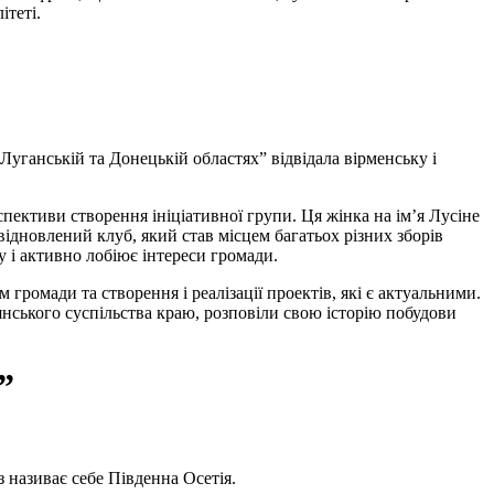
ітеті.
Луганській та Донецькій областях” відвідала вірменську і
спективи створення ініціативної групи. Ця жінка на ім’я Лусіне
відновлений клуб, який став місцем багатьох різних зборів
 і активно лобіює інтереси громади.
 громади та створення і реалізації проектів, які є актуальними.
янського суспільства краю, розповіли свою історію побудови
”
 називає себе Південна Осетія.