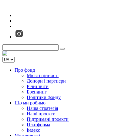
Про фонд
Місія і цінності
Донори і партнери
Річні звіти
Брендинг
Політики фонду
Що ми робимо
Наша стратегія
Наші проєкти
Підтримані проєкти
Платформа
Індекс
Можливості