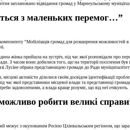
квітня заплановано відвідання громад у Марнеульському муніціпал
ється з маленьких перемог…”
ія компоненту “Мобілізація громад для розширення можливостей в 
лі.
єдина жінка прийшла на зустріч, під час якої розповідали про пер
ади. З часом вони добилися того, що на території поселення був 
разі Лусіне обрана представницею громади до Ради муніципалітету
 місцеві активісти ділилися своїм досвідом ідентифікації проблем
під час якої представники місцевої влади та представниці громад
отреби задоволеними, а влада краще розуміє, що від неї очікують.
можливо робити великі справи
який межує з окупованим Росією Цхінвальським регіоном, що зараз