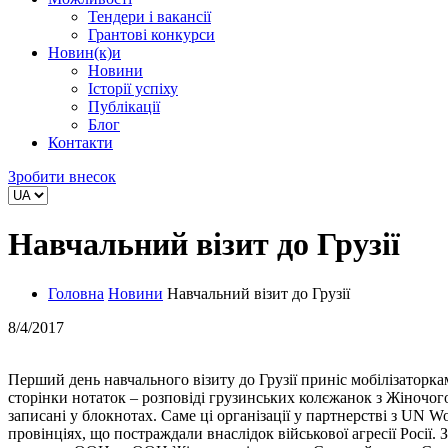
Тендери і вакансії
Грантові конкурси
Новин(к)и
Новини
Історії успіху
Публікації
Блог
Контакти
Зробити внесок
Навчальний візит до Грузії
Головна
Новини
Навчальний візит до Грузії
8/4/2017
Перший день навчального візиту до Грузії приніс мобілізаторк
сторінки нотаток – розповіді грузинських колєжанок з Жіночог
записані у блокнотах. Саме ці організації у партнерстві з UN W
провінціях, що постраждали внаслідок військової агресії Росі