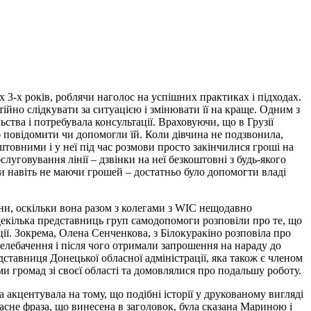
 3-х років, роблячи наголос на успішних практиках і підходах.
йно слідкувати за ситуацією і змінювати її на краще. Одним з
ства і потребувала консультації. Враховуючи, що в Грузії
б повідомити чи допомогли їй. Коли дівчина не подзвонила,
оштовними і у неї під час розмови просто закінчилися гроші на
луговування лінії – дзвінки на неї безкоштовні з будь-якого
и навіть не маючи грошей – достатньо було допомогти владі
ни, оскільки вона разом з колегами з WIC нещодавно
зу декілька представниць груп самодопомоги розповіли про те, що
ції. Зокрема, Олена Сенченкова, з Білокуракіно розповіла про
телебачення і після чого отримали запрошення на нараду до
дставниця Донецької обласної адміністрації, яка також є членом
ами громад зі своєї області та домовлялися про подальшу роботу.
 акцентувала на тому, що подібні історії у друкованому вигляді
сне фраза, що винесена в заголовок, була сказана Мариною і