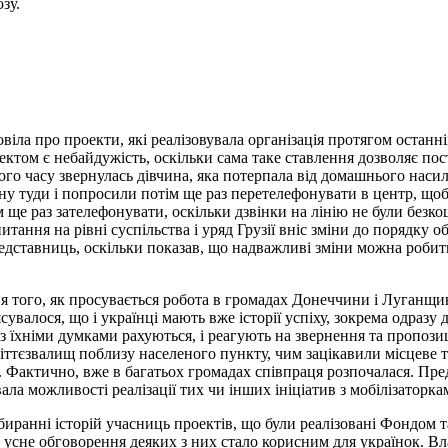
зу.
ла про проекти, які реалізовувала організація протягом останніх
ом є небайдужість, оскільки сама таке ставлення дозволяє пості
го часу звернулась дівчина, яка потерпала від домашнього насиль
ну туди і попросили потім ще раз перетелефонувати в центр, що
їм ще раз зателефонувати, оскільки дзвінки на лінію не були безк
ання на рівні суспільства і уряд Грузії вніс зміни до порядку обс
едставниць, оскільки показав, що надважливі зміни можна робит
 того, як просувається робота в громадах Донеччини і Луганщи
’ясувалося, що і українці мають вже історії успіху, зокрема одра
й, з їхніми думками рахуються, і реагують на звернення та пропози
міттєзвалищ поблизу населеного пункту, чим зацікавили місцеве 
ї. Фактично, вже в багатьох громадах співпраця розпочалася. Пре
вала можливості реалізації тих чи інших ініціатив з мобілізаторк
ранні історій учасниць проектів, що були реалізовані Фондом та
сне обговорення деяких з них стало корисним для українок. Вла