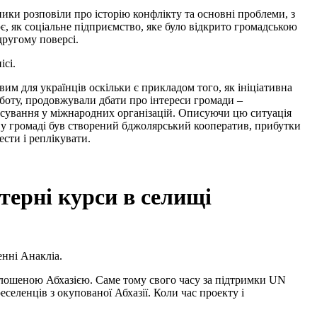
вники розповіли про історію конфлікту та основні проблеми, з
ює, як соціальне підприємство, яке було відкрито громадською
другому поверсі.
ісі.
вим для українців оскільки є прикладом того, як ініціативна
оботу, продовжували дбати про інтереси громади –
нсування у міжнародних організацій. Описуючи цю ситуація
 у громаді був створений бджолярський кооператив, прибутки
сти і реплікувати.
терні курси в селищі
енні Анакліа.
олошеною Абхазією. Саме тому свого часу за підтримки UN
еленців з окупованої Абхазії. Коли час проекту і