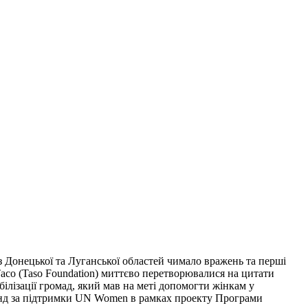
з Донецької та Луганської областей чимало вражень та перші
Тасо (Taso Foundation) миттєво перетворювалися на цитати
білізації громад, який мав на меті допомогти жінкам у
 фонд за підтримки UN Women в рамках проекту Програми