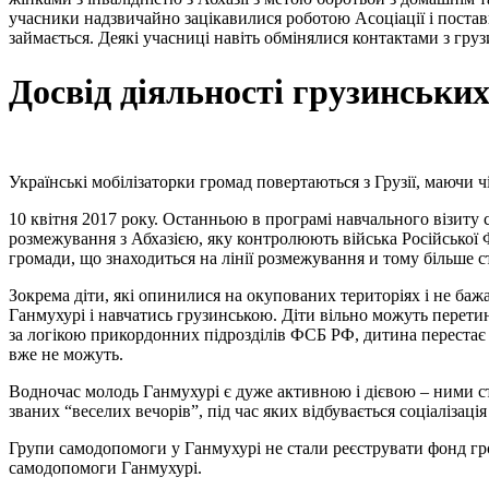
учасники надзвичайно зацікавилися роботою Асоціації і постави
займається. Деякі учасниці навіть обмінялися контактами з гр
Досвід діяльності грузинськи
Українські мобілізаторки громад повертаються з Грузії, маючи
10 квітня 2017 року. Останньою в програмі навчального візиту 
розмежування з Абхазією, яку контролюють війська Російської Ф
громади, що знаходиться на лінії розмежування и тому більше 
Зокрема діти, які опинилися на окупованих територіях і не б
Ганмухурі і навчатись грузинською. Діти вільно можуть перетинат
за логікою прикордонних підрозділів ФСБ РФ, дитина перестає 
вже не можуть.
Водночас молодь Ганмухурі є дуже активною і дієвою – ними ст
званих “веселих вечорів”, під час яких відбувається соціалізац
Групи самодопомоги у Ганмухурі не стали реєструвати фонд гр
самодопомоги Ганмухурі.