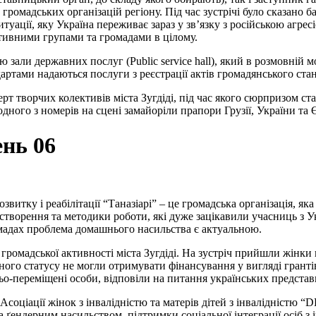
 громадських організацій регіону. Під час зустрічі було сказано 
туації, яку Україна переживає зараз у зв’язку з російською агрес
ативними групами та громадами в цілому.
ю зали державних послуг (Public service hall), який в розмовній
дартами надаються послуги з реєстрації актів громадянського стан
рт творчих колективів міста Зугдіді, під час якого сюрпризом ст
дного з номерів на сцені замайоріли прапори Грузії, України та
ень 06
озвитку і реабілітації “Таназіарі” – це громадська організація, 
створення та методики роботи, які дуже зацікавили учасниць з У
омадах проблема домашнього насильства є актуальною.
ромадської активності міста Зугдіді. На зустріч прийшли жінки в
ного статусу не могли отримувати фінансування у вигляді гранті
о-переміщені особи, відповіли на питання українських представ
Асоціації жінок з інвалідністю та матерів дітей з інвалідністю
а ґендерним насильством, підтримки соціальної інтеграції осіб з 