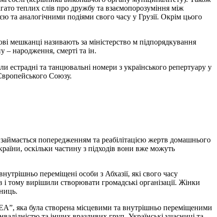
багато теплих слів про дружбу та взаємопорозуміння між
ією та аналогічними подіями свого часу у Грузії. Окрім цього
 мові мешканці називають за міністерство м підпорядкування
у – народження, смерті та ін.
али естрадні та танцювальні номери з українського репертуару у
 Європейського Союзу.
яка займається попередженням та реабілітацією жертв домашнього
країни, оскільки частину з підходів вони вже можуть
нутрішньо переміщені особи з Абхазії, які свого часу
в і тому вирішили створювати громадські організації. Жінки
ниць.
 “DEA”, яка була створена місцевими та внутрішньо переміщеними
інвалідністю та інших вразливих груп. Українські учасниці та