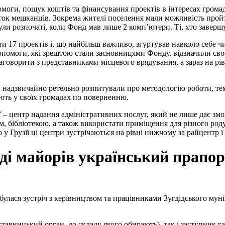
ги, пошук коштів та фінансування проектів в інтересах громад
иток мешканців. Зокрема жителі поселення мали можливість пройт
ули розпочаті, коли Фонд мав лише 2 комп’ютери. Ті, хто заверш
ати 17 проектів і, що найбільш важливо, згуртував навколо себе 
опомоги, які зрештою стали засновницями Фонду, відзначили сво
аговорити з представниками місцевого врядування, а зараз на рі
 надзвичайно ретельно розпитували про методологію роботи, тем
ують у своїх громадах по поверненню.
” – центр надання адміністративних послуг, який не лише дає зм
, бібліотекою, а також використати приміщення для різного роду 
 у Грузії ці центри зустрічаються на рівні нижчому за райцентр
ді майорів український прапор 
відбулася зустріч з керівництвом та працівниками Зугдідського м
дставницький орган, до складу якого обирають), так і заступник 