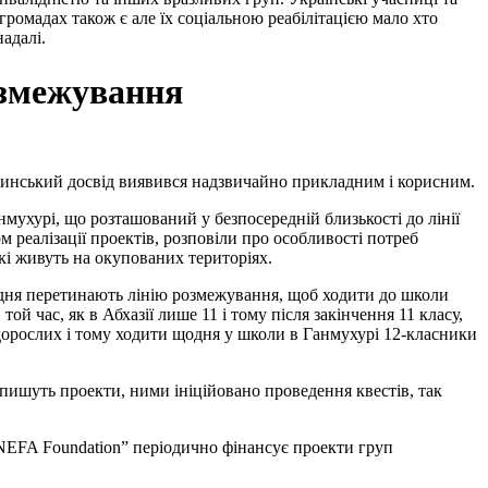
громадах також є але їх соціальною реабілітацією мало хто
адалі.
озмежування
рузинський досвід виявився надзвичайно прикладним і корисним.
мухурі, що розташований у безпосередній близькості до лінії
 реалізації проектів, розповіли про особливості потреб
кі живуть на окупованих територіях.
одня перетинають лінію розмежування, щоб ходити до школи
ой час, як в Абхазії лише 11 і тому після закінчення 11 класу,
дорослих і тому ходити щодня у школи в Ганмухурі 12-класники
пишуть проекти, ними ініційовано проведення квестів, так
“NEFA Foundation” періодично фінансує проекти груп