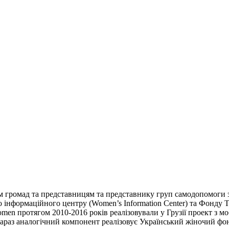
ам громад та представницям та представнику груп самодопомоги 
о інформаційного центру (Women’s Information Center) та Фонду 
omen протягом 2010-2016 років реалізовували у Грузії проект з мо
ї. Зараз аналогічний компонент реалізовує Український жіночий