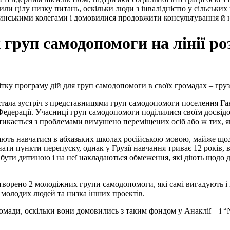
ли цілу низку питань, оскільки люди з інвалідністю у сільських 
узинськими колегами і домовилися продовжити консультування й н
х груп самодопомоги на лінії р
 чітку програму дій для груп самодопомоги в своїх громадах – г
стала зустріч з представницями груп самодопомоги поселення Ган
едерації. Учасниці груп самодопомоги поділилися своїм досвідом
стикається з проблемами вимушено переміщених осіб або ж тих, я
ажають навчатися в абхазьких школах російською мовою, майже щ
и пункти перепуску, однак у Грузії навчання триває 12 років, в т
бути дитиною і на неї накладаються обмеження, які діють щодо 
ворено 2 молодіжних групи самодопомоги, які самі вигадують і 
ія молодих людей та низка інших проектів.
омади, оскільки вони домовились з таким фондом у Анаклії – і 