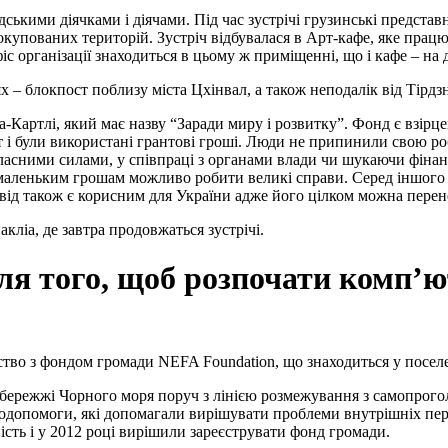
адськими діячками і діячами. Під час зустрічі грузинські предста
 окупованих територій. Зустріч відбувалася в Арт-кафе, яке прац
іс організації знаходиться в цьому ж приміщенні, що і кафе – на 
х – блокпост поблизу міста Цхінвал, а також неподалік від Тірдзн
-Картлі, який має назву “Заради миру і розвитку”. Фонд є взірце
т і були використані грантові гроші. Люди не припинили свою р
власними силами, у співпраці з органами влади чи шукаючи фіна
и маленьким грошам можливо робити великі справи. Серед іншого
свід також є корисним для України адже його цілком можна перене
кліа, де завтра продовжаться зустрічі.
ля того, щоб розпочати комп’ю
омство з фондом громади NEFA Foundation, що знаходиться у посел
узбережжі Чорного моря поруч з лінією розмежування з самопрог
допомоги, які допомагали вирішувати проблеми внутрішніх перес
ість і у 2012 році вирішили зареєструвати фонд громади.