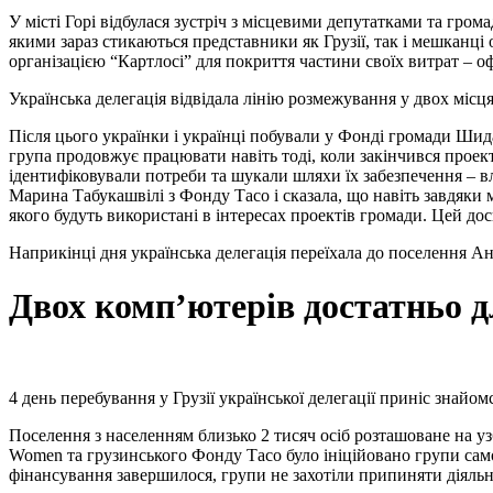
У місті Горі відбулася зустріч з місцевими депутатками та гром
якими зараз стикаються представники як Грузії, так і мешканці
організацією “Картлосі” для покриття частини своїх витрат – оф
Українська делегація відвідала лінію розмежування у двох місця
Після цього українки і українці побували у Фонді громади Шида
група продовжує працювати навіть тоді, коли закінчився проек
ідентифіковували потреби та шукали шляхи їх забезпечення – 
Марина Табукашвілі з Фонду Тасо і сказала, що навіть завдяк
якого будуть використані в інтересах проектів громади. Цей до
Наприкінці дня українська делегація переїхала до поселення Ана
Двох комп’ютерів достатньо д
4 день перебування у Грузії української делегації приніс знай
Поселення з населенням близько 2 тисяч осіб розташоване на 
Women та грузинського Фонду Тасо було ініційовано групи само
фінансування завершилося, групи не захотіли припиняти діяльн