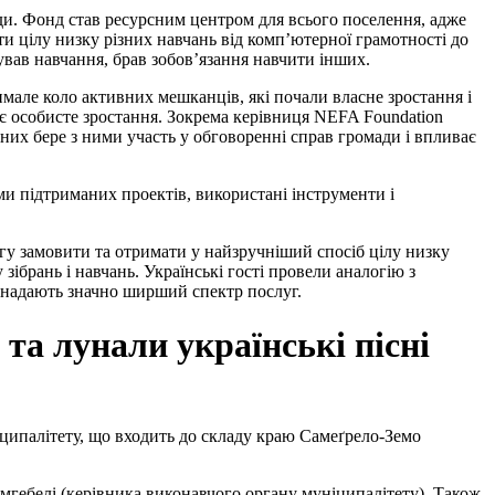
и. Фонд став ресурсним центром для всього поселення, адже
и цілу низку різних навчань від комп’ютерної грамотності до
ував навчання, брав зобов’язання навчити інших.
чимале коло активних мешканців, які почали власне зростання і
є особисте зростання. Зокрема керівниця NEFA Foundation
вних бере з ними участь у обговоренні справ громади і впливає
и підтриманих проектів, використані інструменти і
огу замовити та отримати у найзручніший спосіб цілу низку
зібрань і навчань. Українські гості провели аналогію з
 і надають значно ширший спектр послуг.
та лунали українські пісні
уніципалітету, що входить до складу краю Самеґрело-Земо
гамгебелі (керівника виконавчого органу муніципалітету). Також