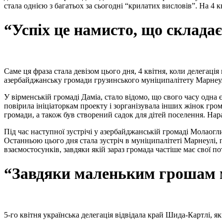
стала однією з багатьох за сьогодні “крилатих висловів”. На 4 
“Успіх це намисто, що склада
Саме ця фраза стала девізом цього дня, 4 квітня, коли делегац
азербайджанську громади грузинського муніципалітету Марнеу
У вірменській громаді Даміа, стало відомо, що свого часу одна 
повірила ініціаторкам проекту і зорганізувала інших жінок гром
громади, а також був створений садок для дітей поселення. На
Під час наступної зустрічі у азербайджанській громаді Молаогли,
Останньою цього дня стала зустріч в муніципалітеті Марнеулі, 
взаємостосунків, завдяки якій зараз громада частіше має свої п
“Завдяки маленьким грошам 
5-го квітня українська делегація відвідала край Шида-Картлі, 