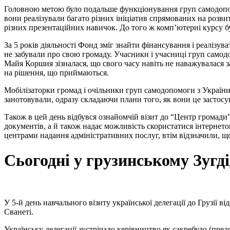
Головною метою було подальше функціонування груп самодопомо
вони реалізували багато різних ініціатив спрямованих на розв
різних презентаційних навичок. До того ж комп’ютерні курсу б
За 5 років діяльності Фонд зміг знайти фінансування і реалізув
не забували про свою громаду. Учасники і учасниці груп самод
Майя Коршия зізналася, що свого часу навіть не наважувалася з
на рішення, що приймаються.
Мобілізаторки громад і очільники груп самодопомоги з України
занотовували, одразу складаючи плани того, як вони це застос
Також в цей день відбувся ознайомчій візит до “Центр громади
документів, а й також надає можливість скористатися інтернетом
центрами надання адміністративних послуг, втім відзначили, що
Сьогодні у грузинському Зугді
У 5-й день навчального візиту української делегації до Грузії 
Сванеті.
Українську делегації зустрічало керівництво як сакребуло (пре