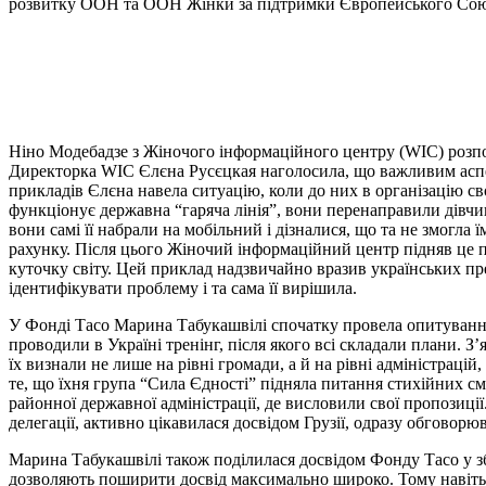
розвитку ООН та ООН Жінки за підтримки Європейського Сою
Ніно Модебадзе з Жіночого інформаційного центру (WIC) розпові
Директорка WIC Єлєна Русєцкая наголосила, що важливим аспект
прикладів Єлєна навела ситуацію, коли до них в організацію сво
функціонує державна “гаряча лінія”, вони перенаправили дівчи
вони самі її набрали на мобільний і дізналися, що та не змогла 
рахунку. Після цього Жіночий інформаційний центр підняв це пит
куточку світу. Цей приклад надзвичайно вразив українських пр
ідентифікувати проблему і та сама її вирішила.
У Фонді Тасо Марина Табукашвілі спочатку провела опитування
проводили в Україні тренінг, після якого всі складали плани. З
їх визнали не лише на рівні громади, а й на рівні адміністраці
те, що їхня група “Сила Єдності” підняла питання стихійних с
районної державної адміністрації, де висловили свої пропозиці
делегації, активно цікавилася досвідом Грузії, одразу обговорю
Марина Табукашвілі також поділилася досвідом Фонду Тасо у зби
дозволяють поширити досвід максимально широко. Тому навіть у