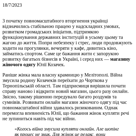
18/7/2023
3 початку повномасштабного вторгнення українці
відзначились стабільною працею у надскладних умовах,
розвитком громадських ініціатив, підтримкою
функціонування державних інституцій в усьому цьому та
жагою до життя. Попри небезпеку і стрес, люди продовжують
ходити на прогулянки, вечеряти у кафе, дивитись кіно,
займатись спортом. Саме це бажання жити є запорукою
розвитку багатьох бізнесів в Україні, і серед них —
магазину
жіночого одягу
Юлії Козачек.
Раніше жінка мала власну крамницю у Мелітополі. Війна
змусила родину Козачеків переїхати до Чорткова у
Тернопільській області. Там підприємиця вирішила почати
справу наново і відкрити новий магазин, цього разу онлайн.
Звісно, такому рішенню передувало багато роздумів та
сумнівів. Розвивати онлайн магазин жіночого одягу під час
повномасштабної війни здавалось ризикованим. Однак
перемогла впевненість Юлії, що бажання жінок купляти речі
не зупиниться навіть під час війни.
«
Когось війна змусила купляти онлайн. Але шопінг
як процес не зник. Для жінок це релакс, вони