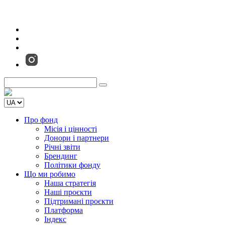
Про фонд
Місія і цінності
Донори і партнери
Річні звіти
Брендинг
Політики фонду
Що ми робимо
Наша стратегія
Наші проєкти
Підтримані проєкти
Платформа
Індекс