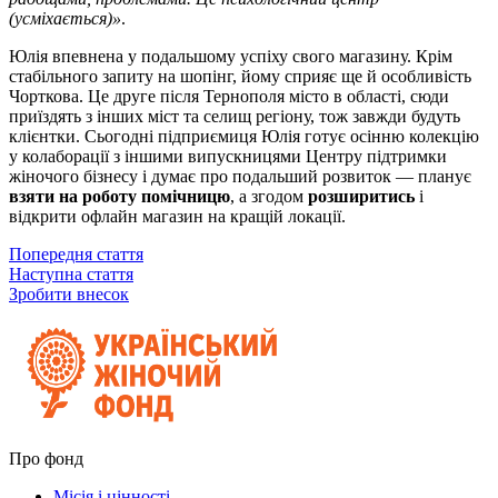
(усміхається)»
.
Юлія впевнена у подальшому успіху свого магазину. Крім
стабільного запиту на шопінг, йому сприяє ще й особливість
Чорткова. Це друге після Тернополя місто в області, сюди
приїздять з інших міст та селищ регіону, тож завжди будуть
клієнтки. Сьогодні підприємиця Юлія готує осінню колекцію
у колаборації з іншими випускницями Центру підтримки
жіночого бізнесу і думає про подальший розвиток — планує
взяти на роботу помічницю
, а згодом
розширитись
і
відкрити офлайн магазин на кращій локації.
Попередня стаття
Наступна стаття
Зробити внесок
Про фонд
Місія і цінності