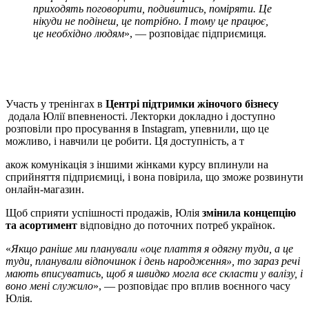
приходять поговорити, подивитись, поміряти. Це
нікуди не подінеш, це потрібно. І тому це працює,
це необхідно людям
», — розповідає підприємиця.
Участь у тренінгах в
Центрі підтримки жіночого бізнесу
додала Юлії впевненості. Лекторки докладно і доступно
розповіли про просування в Instagram, упевнили, що це
можливо, і навчили це робити. Ця доступність, а т
акож комунікація з іншими жінками курсу вплинули на
сприйняття підприємиці, і вона повірила, що зможе розвинути
онлайн-магазин.
Щоб сприяти успішності продажів, Юлія
змінила концепцію
та асортимент
відповідно до поточних потреб українок.
«
Якщо раніше ми планували «оце плаття я одягну туди, а це
туди, планували відпочинок і день народження», то зараз речі
мають вписуватись, щоб я швидко могла все скласти у валізу, і
воно мені служило
», — розповідає про вплив воєнного часу
Юлія.