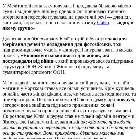
У Мелітополі вона закуповувала і продавала більшою мірою
сукні і відповідну лінійку, однак після повномасштабного
вторгнення переорієнтувалась на практичні речі — джинси,
костюми, сорочки. Тепер слоган її магазину
Galka
— «
одяг, в
якому зручно
».
Для втілення бізнес-плану Юлії потрібні були
стелажі для
зберігання речей
та
обладнання для фотозйомки
, тож
підприємиця взяла участь у конкурсі і виграла грант в межах
проєкту «
Економічні можливості для жінок, які
постраждали від війни
», який впроваджувався за підтримки
структури ООН Жінки і Жіночого фонду миру та
гуманітарної допомоги ООН.
Усі вкладені знання та зусилля дали свій результат, і онлайн
магазин у Чорткові ставав все більш успішним. Крім купівель
онлайн, часто жінки цікавились, чи можна десь подивитись та
приміряти речі. Це наштовхнуло Юлію на думку про
шоурум
,
і згодом вона знайшла під нього приміщення, хоча й
початково шукала простір лише аби фотографувати там речі.
Як розповідає Юлія, шоурум став не тільки офлайн центром її
бізнесу, але і місцем спілкування жінок:
«До мене приходять
жінки, внутрішньо переміщені і місцеві дівчата, і їм потрібно
ось це спілкування. Вони приходять, діляться маленькими
радощами, проблемами. Це психологічний центр