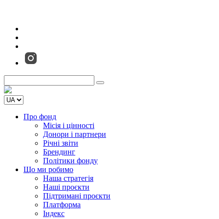
Про фонд
Місія і цінності
Донори і партнери
Річні звіти
Брендинг
Політики фонду
Що ми робимо
Наша стратегія
Наші проєкти
Підтримані проєкти
Платформа
Індекс