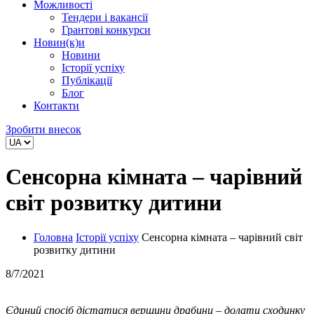
Можливості
Тендери і вакансії
Грантові конкурси
Новин(к)и
Новини
Історії успіху
Публікації
Блог
Контакти
Зробити внесок
Сенсорна кімната – чарівний
світ розвитку дитини
Головна
Історії успіху
Сенсорна кімната – чарівний світ
розвитку дитини
8/7/2021
Єдиний спосіб дістатися вершини драбини – долати сходинку