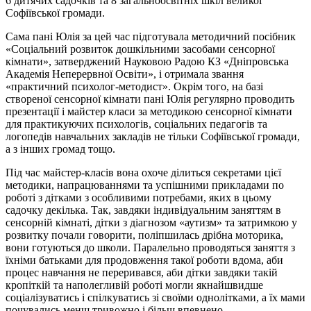
6 дитячих садочків та 8 загальноосвітніх шкіл великої
Софіївської громади.
Сама пані Юлія за цей час підготувала методичний посібник
«Соціальний розвиток дошкільними засобами сенсорної
кімнати», затверджений Науковою Радою КЗ «Дніпровська
Академія Неперервної Освіти», і отримала звання
«практичний психолог-методист». Окрім того, на базі
створеної сенсорної кімнати пані Юлія регулярно проводить
презентації і майстер класи за методикою сенсорної кімнати
для практикуючих психологів, соціальних педагогів та
логопедів навчальних закладів не тільки Софіївської громади,
а з інших громад тощо.
Під час майстер-класів вона охоче ділиться секретами цієї
методики, напрацюваннями та успішними прикладами по
роботі з дітками з особливими потребами, яких в цьому
садочку декілька. Так, завдяки індивідуальним заняттям в
сенсорній кімнаті, дітки з діагнозом «аутизм» та затримкою у
розвитку почали говорити, поліпшилась дрібна моторика,
вони готуються до школи. Паралельно проводяться заняття з
їхніми батьками для продовження такої роботи вдома, аби
процес навчання не переривався, аби дітки завдяки такій
кропіткій та наполегливій роботі могли якнайшвидше
соціалізуватись і спілкуватись зі своїми однолітками, а їх мами
почувались менш тривожно і більш впевнено.