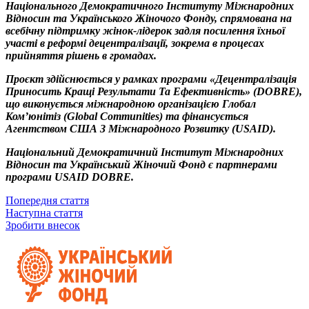
Національного Демократичного Інституту Міжнародних
Відносин та Українського Жіночого Фонду, спрямована на
всебічну підтримку жінок-лідерок задля посилення їхньої
участі в реформі децентралізації, зокрема в процесах
прийняття рішень в громадах.
Проєкт здійснюється у рамках
програми «Децентралізація
Приносить Кращі Результати Та Ефективність» (
DOBRE
),
що виконується міжнародною організацією Глобал
Ком’юнітіз
(
Global Communities
) та фінансується
Агентством США З Міжнародного Розвитку (
U
SAID
).
Національний Демократичний Інститут Міжнародних
Відносин та Український Жіночий Фонд є партнерами
програми USAID DOBRE.
Попередня стаття
Наступна стаття
Зробити внесок