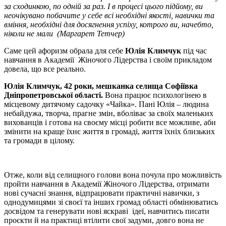
за сходинкою, по одній за раз. І в процесі цього підйому, ви
неочікувано побачите у себе всі необхідні якості, навички та
вміння, необхідні для досягнення успіху, котрого ви, начебто,
ніколи не мали (Маргарет Тетчер)
Саме цей афоризм обрала для себе
Юлія Климчук
під час
навчання в Академії Жіночого Лідерства і своїм прикладом
довела, що все реально.
Юлія Климчук, 42 роки, мешканка селища Софіївка
Дніпропетровської області.
Вона працює психологінею в
місцевому дитячому садочку «Чайка». Пані Юлія – людина
небайдужа, творча, прагне змін, вболіває за своїх маленьких
вихованців і готова на своєму місці робити все можливе, аби
змінити на краще їхнє життя в громаді, життя їхніх близьких
та громади в цілому.
Отже, коли від селищного голови вона почула про можливість
пройти навчання в Академії Жіночого Лідерства, отримати
нові сучасні знання, відпрацювати практичні навички, з
однодумицями зі своєї та інших громад області обмінюватись
досвідом та генерувати нові яскраві ідеї, навчитись писати
проєкти й на практиці втілити свої задуми, довго вона не