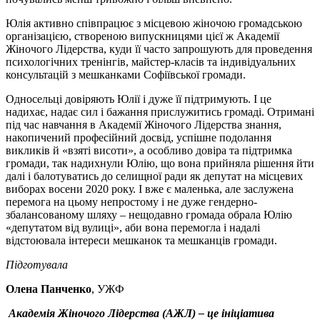
Юлія активно співпрацює з місцевою жіночою громадською
організацією, створеною випускницями цієї ж Академії
Жіночого Лідерства, куди її часто запрошують для проведення
психологічних тренінгів, майстер-класів та індивідуальних
консультацій з мешканками Софіївської громади.
Односельці довіряють Юлії і дуже її підтримують. І це
надихає, надає сил і бажання прислужитись громаді. Отримані
під час навчання в Академії Жіночого Лідерства знання,
накопичений професійний досвід, успішне подолання
викликів й «взяті висоти», а особливо довіра та підтримка
громади, так надихнули Юлію, що вона прийняла рішення йти
далі і балотуватись до селищної ради як депутат на місцевих
виборах восени 2020 року. І вже є маленька, але заслужена
перемога на цьому непростому і не дуже гендерно-
збалансованому шляху – нещодавно громада обрала Юлію
«депутатом від вулиці», аби вона перемогла і надалі
відстоювала інтереси мешканок та мешканців громади.
Підготувала
Олена Панченко
, УЖФ
Академія Жіночого Лідерства
(АЖЛ) – це ініціатива