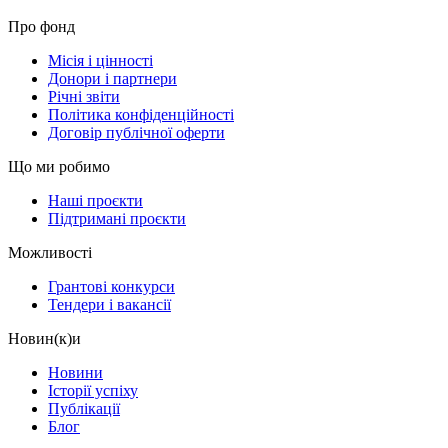
Про фонд
Місія і цінності
Донори і партнери
Річні звіти
Політика конфіденційності
Договір публічної оферти
Що ми робимо
Наші проєкти
Підтримані проєкти
Можливості
Грантові конкурси
Тендери і вакансії
Новин(к)и
Новини
Історії успіху
Публікації
Блог