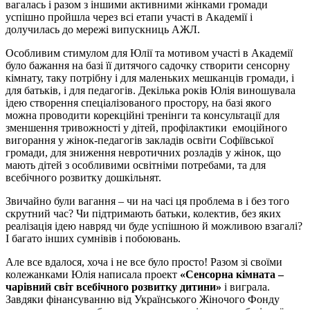
вагалась і разом з іншими активними жінками громади
успішно пройшла через всі етапи участі в Академії і
долучилась до мережі випускниць АЖЛ.
Особливим стимулом для Юлії та мотивом участі в Академії
було бажання на базі її дитячого садочку створити сенсорну
кімнату, таку потрібну і для маленьких мешканців громади, і
для батьків, і для педагогів. Декілька років Юлія виношувала
ідею створення спеціалізованого простору, на базі якого
можна проводити корекційні тренінги та консультації для
зменшення тривожності у дітей, профілактики емоційного
вигорання у жінок-педагогів закладів освіти Софіївської
громади, для зниження невротичних розладів у жінок, що
мають дітей з особливими освітніми потребами, та для
всебічного розвитку дошкільнят.
Звичайно були вагання – чи на часі ця проблема в і без того
скрутний час? Чи підтримають батьки, колектив, без яких
реалізація ідею навряд чи буде успішною й можливою взагалі?
І багато інших сумнівів і побоювань.
Але все вдалося, хоча і не все було просто! Разом зі своїми
колежанками Юлія написала проект
«Сенсорна кімната –
чарівний світ всебічного розвитку дитини»
і виграла.
Завдяки фінансуванню від Українського Жіночого Фонду