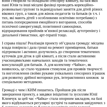
вони створили та обладнали сенсорну кімнату, на базі якої
пані Юлія та інші місцеві фахівці проводять корекційно-
розвивальні групові та індивідуальні заняття для дітей різних
вікових груп, а також для жінок-педагогів та батьків (в т.ч. і
тих, які мають дітей з особливими освітніми потребами) з
питань попередження емоційного вигорання, способів
психічної саморегуляції, позитивної самооцінки,
відпрацювання прийомів м’язової релаксації, аутотренінгу і
дихальної гімнастики, арт-терапії тощо.
І справа пішла! Реалізація проекту об’єднала громаду: місцева
влада повірила і дала гроші на ремонт приміщення, батьки
підтримали і активно долучились до створення тематичних
куточків для діток в цій кімнаті, а після стали активними
учасницями/ками навчальних заходів та тематичних
консультацій для батьків. А для колективу «Чайки», як
виявилось, це стало чудовим стимулом для проявів творчості
та виготовлення своїми руками унікальних сенсорних іграшок
для розвитку дрібної моторики рук, інтерактивних книжок за
спеціальною методикою.
Громаді є чим і КИМ пишатись. Пройшов рік після
завершення проекту, а завдяки ініціативі та зусиллям Юлії
Климчук за цей час «Чайка» стала опорним закладом, на базі
якого відбуваються регулярні зустрічі та навчання завідуючих з