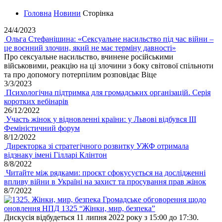
Головна
Новини
Сторінка
24/4/2023
Ольга Стефанішина: «Сексуальне насильство під час війни –
це воєнний злочин, який не має терміну давності»
Про сексуальне насильство, вчинене російськими
військовими, реакцію на ці злочини з боку світової спільноти
та про допомогу потерпілим розповідає Віце
3/3/2023
Психологічна підтримка для громадських організацій. Серія
коротких вебінарів
26/12/2022
Участь жінок у відновленні країни: у Львові відбувся III
Феміністичний форум
8/12/2022
Директорка зі стратегічного розвитку УЖФ отримала
відзнаку імені Гілларі Клінтон
8/8/2022
Читайте між рядками: проєкт сфокусується на дослідженні
впливу війни в Україні на захист та просування прав жінок
8/7/2022
Громадське обговорення щодо
оновлення НПД 1325 “Жінки, мир, безпека”
Дискусія відбудеться 11 липня 2022 року з 15:00 до 17:30.