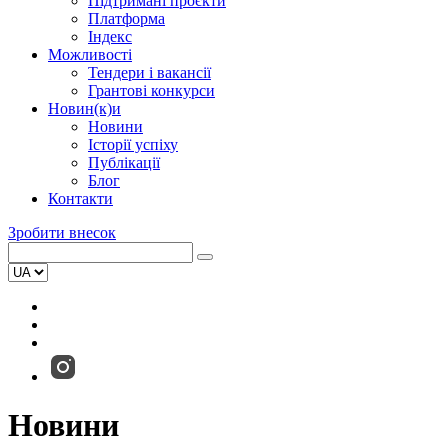
Підтримані проєкти
Платформа
Індекс
Можливості
Тендери і вакансії
Грантові конкурси
Новин(к)и
Новини
Історії успіху
Публікації
Блог
Контакти
Зробити внесок
Новини