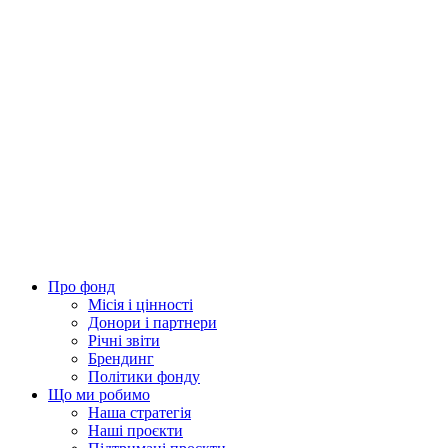
Про фонд
Місія і цінності
Донори і партнери
Річні звіти
Брендинг
Політики фонду
Що ми робимо
Наша стратегія
Наші проєкти