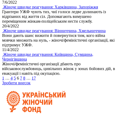
7/6/2022
Жіноче швидке реагування: Харківщина, Запоріжжя
Грантери УЖФ чують тих, чиї голоси ледве долинають із
відрізаних від життя сіл. Допомагають вимушено
переміщеним жінкам-поліцейським нести службу.
20/4/2022
Жіноче швидке реагування: Вінниччина, Хмельниччина
Вони дають шанс вижити й повернутися тим, кого війна
мовчки множить на нуль, - жіночі/феміністичні організації, які
підтримує УЖФ.
11/4/2022
Жіноче швидке реагування: Київщина, Сумщина,
Чернігівщина
Жіночі/феміністичні організації дбають про
військовослужбовиць, цивільних жінок у зонах бойових дій, в
евакуації і навіть під окупацією.
1
…
4
5
6
7
8
…
17
Зробити внесок