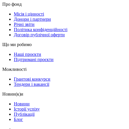
Про фонд
Місія і цінності
Донори і партнери
Річні звіти
Політика конфіденційності
Договір публічної оферти
Що ми робимо
Наші проєкти
Підтримані проєкти
Можливості
Грантові конкурси
Тендери і вакансії
Новин(к)и
Новини
Історії успіху
Публікації
Блог