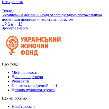
із закупівель
Тендер
Український Жіночий Фонд оголошує відбір постачальника
послуг для проведення аудиту за проєктом
1
2
3
4
…
13
Зробити внесок
Про фонд
Місія і цінності
Донори і партнери
Річні звіти
Політика конфіденційності
Договір публічної оферти
Що ми робимо
Наші проєкти