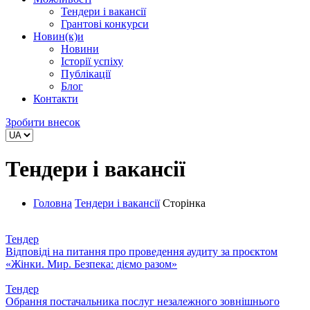
Тендери і вакансії
Грантові конкурси
Новин(к)и
Новини
Історії успіху
Публікації
Блог
Контакти
Зробити внесок
Тендери і вакансії
Головна
Тендери і вакансії
Сторінка
Тендер
Відповіді на питання про проведення аудиту за проєктом
«Жінки. Мир. Безпека: діємо разом»
Тендер
Обрання постачальника послуг незалежного зовнішнього